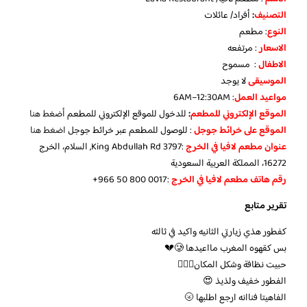
التصنيف
:
أفراد/ عائلات
النوع
: مطعم
الاسعار
: مرتفعه
الاطفال
: مسموح
الموسيقى
لا يوجد
مواعيد العمل
: 6AM–12:30AM
الموقع الإلكتروني للمطعم
:
للدخول للموقع الإلكتروني للمطعم
أضغط هنا
الموقع على خرائط جوجل
: للوصول للمطعم عبر خرائط جوجل
اضغط هنا
عنوان مطعم لافيا في الخرج
:3797 King Abdullah Rd, السلام، الخرج
16272، المملكة العربية السعودية
رقم هاتف مطعم لافيا في الخرج
:‪+966 50 800 0017‬‏
تقرير متابع
كفطور هذي زيارتي الثانيه واكيد في ثالثه
بس كقهوه المغرب مااعيدها 🥲💔
حبيت نظافة وشكل المكان👍🏻💕
الفطور خفيف ولذيذ 😍
الفاهيتا فناانه ارجع اطلبها 🌝