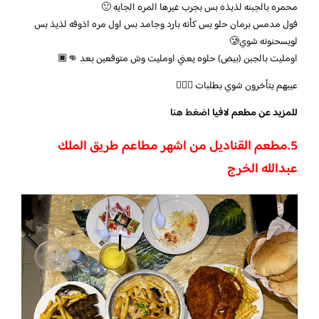
محمره بالجبنه لذيذه بس بجرب غيرها المره الجايه 🙂
فول مدمس برمان حلو بس كأنه بارد وجامد بس اول مره اذوقه لذيذ بس
لويسحنونه شوي🥲
اومليت بالجبن (بيض) حلوه يعني اومليت وش متوقعين بعد 👊🏿
عيبهم يتأخرون شوي بطلبات 🏃🏻‍♀️
للمزيد عن مطعم لافيا
اضغط هنا
5.مطعم القناديل من اشهر مطاعم طريق الملك
عبدالله الخرج