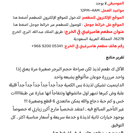
الموسيقى
لا يوجد
مواعيد العمل
: 12PM–4AM
الموقع الإلكتروني للمطعم:
للدخول للموقع الإلكتروني للمطعم
أضغط هنا
الموقع على خرائط جوجل
: للوصول للمطعم عبر خرائط جوجل
اضغط هنا
عنوان مطعم هامبرغيني في الخرج:
طريق الملك عبدالله، البرج، الخرج
16278، المملكة العربية السعودية
رقم هاتف مطعم هامبرغيني في الخرج
‏:‪+966 9200 05341‬‏
تقرير متابع
الأكل ك طعم لذيذ لكن صراحة حجم البرجر صغيرة مرة يعني إذا
واحد مررررة جوعان ماأتوقع يشبعه واحد
الداينميت تشيكن لذيذة بس الكمية جداً جداً جداً جداً جداً جداً قليلة
علبة وش كبرها تنبهر اول ماتشوفها وتتفاجأ انها عبارة عن طبقااااات
خس و كم حبة دجاج والله يمكن ماتعدي 6 قطع وصغيرة !!!
غير التأخير المبالغ فيه .. اعتقد شخصياً مارح أكرر زيارتي له خصوصاً
بوجود خيارات ثانية لذيذة و خدمة سريعة و أسعار مناسبة اكثر .. كل
التوفيق