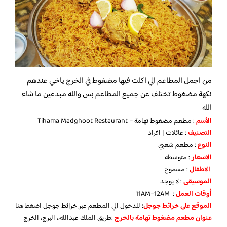
من اجمل المطاعم الي اكلت فيها مضغوط في الخرج ياخي عندهم
نكهة مضغوط تختلف عن جميع المطاعم بس والله مبدعين ما شاء
الله
الأسم
: مطعم مضغوط تهامة – Tihama Madghoot Restaurant
التصنيف
: عائلات | افراد
النوع
: مطعم شعبي
الاسعار
: متوسطه
الاطفال
: مسموح
الموسيقى
: لا يوجد
أوقات العمل
: 11AM–12AM
الموقع على خرائط جوجل
:
للدخول الي المطعم عبر خرائط جوجل
اضغط هنا
عنوان مطعم مضغوط تهامة بالخرج
:طريق الملك عبدالله،، البرج، الخرج