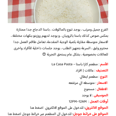
الفرع جميل ومرتب ، يوجد تنوع بالماكولات ، باستا الدجاج جدا ممتازة
بمكس صوص كذلك باستا بالروبيان ، و يوجد لديهم روزيتو بنكهات مختلفة ،
الاسعار متوسطة مقارنة بكمية الوجبة المقدمة، تعامل طاقم العمل جدا
محترم ولبق ، السرعة بتجهيز الطلب ، يوجد جلسات داخلية للأفراد واخرى
للعائلات بخصوصية ، بشكل عام يستحق التجربة 😍
الأسم
: مطعم كازا باستا – La Casa Pasta
التصنيف
: عائلات | افراد
النوع
: مطعم ايطالي
الاسعار
: متوسطه الي مرتفعه
الاطفال
: مسموح
الموسيقى
: لا يوجد
أوقات العمل
: 12PM–12AM
الموقع الاكتروني
:
للدخول على الموقع الالكتروني
اضغط هنا
الموقع على خرائط جوجل
:
للدخول الي المطعم عبر خرائط جوجل
اضغط هنا