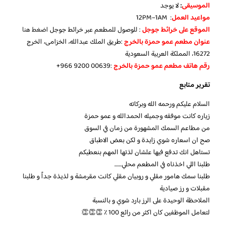
الموسيقى
:
لا يوجد
مواعيد العمل
: 12PM–1AM
الموقع على خرائط جوجل
: للوصول للمطعم عبر خرائط جوجل
اضغط هنا
عنوان مطعم عمو حمزة بالخرج
:طريق الملك عبدالله، الخزامى، الخرج
16272، المملكة العربية السعودية
رقم هاتف مطعم عمو حمزة بالخرج
‏:‪+966 9200 00639‬‏
تقرير متابع
السلام عليكم ورحمه الله وبركاته
زياره كانت موفقه وجميله الحمدالله و عمو حمزة
من مطاعم السمك المشهورة من زمان في السوق
صح ان اسعاره شوي زايدة و لكن بعض الاطباق
تستاهل انك تدفع فيها علشان لذتها المهم بنعطيكم
طلبنا اللي اخذناه في المطعم محلي……
طلبنا سمك هامور مقلي و روبيان مقلي كانت مقرمشة و لذيذة جداً و طلبنا
مقبلات و رز صيادية
الملاحظة الوحيدة على الرز بارد شوي و بالنسبة
لتعامل الموظفين كان اكثر من رائع 100 ٪ 👏👏👏