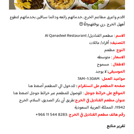
اقدم واعرق مطاعم الخرج…خدماتهم رائعه ودائما سباقين بخدماتهم لتطوع
أههل الخرج ..ربي يوفقهم👍😍
الاسم
: مطعم القناديل/ Al Qanadeel Restaurant
التصنيف
:
أفراد/ عائلات
النوع
: مطعم
الاسعار
: متوسطه
الاطفال
: مسموح
الموسيقى
:
لا يوجد
مواعيد العمل
: 7AM–1:30AM
صفحه المطعم على انستقرام
:
للدخول الي المطعم
أضغط هنا
الموقع على خرائط جوجل
: للوصول للمطعم عبر خرائط جوجل
اضغط هنا
عنوان مطعم القناديل في الخرج
:طريق أبي بكر الصديق، السلام، الخرج
11942، المملكة العربية السعودية
رقم هاتف مطعم القناديل في الخرج
:‪+966 11 544 8283‬‏
تقرير متابع