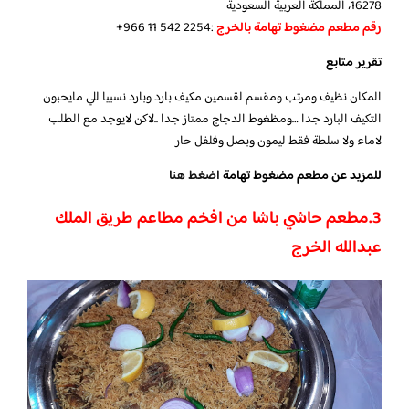
16278، المملكة العربية السعودية
رقم مطعم مضغوط تهامة بالخرج
:‪+966 11 542 2254‬‏
تقرير متابع
المكان نظيف ومرتب ومقسم لقسمين مكيف بارد وبارد نسبيا للي مايحبون
التكيف البارد جدا …ومظغوط الدجاج ممتاز جدا ..لاكن لايوجد مع الطلب
لاماء ولا سلطة فقط ليمون وبصل وفلفل حار
للمزيد عن مطعم مضغوط تهامة
اضغط هنا
3.مطعم حاشي باشا من افخم مطاعم طريق الملك
عبدالله الخرج