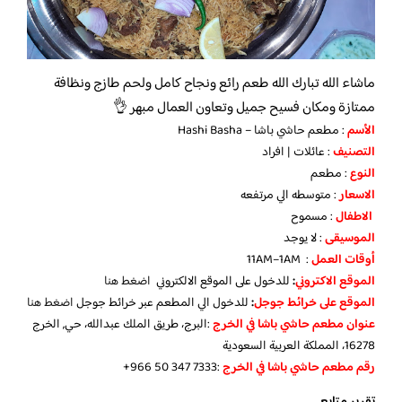
ماشاء الله تبارك الله طعم رائع ونجاح كامل ولحم طازج ونظافة
ممتازة ومكان فسيح جميل وتعاون العمال مبهر 👌
الأسم
: مطعم حاشي باشا – Hashi Basha
التصنيف
: عائلات | افراد
النوع
: مطعم
الاسعار
: متوسطه الي مرتفعه
الاطفال
: مسموح
الموسيقى
: لا يوجد
أوقات العمل
: 11AM–1AM
الموقع الاكتروني
:
للدخول على الموقع الالكتروني
اضغط هنا
الموقع على خرائط جوجل
:
للدخول الي المطعم عبر خرائط جوجل
اضغط هنا
عنوان مطعم حاشي باشا في الخرج
:البرج، طريق الملك عبدالله، حي, الخرج
16278، المملكة العربية السعودية
رقم مطعم حاشي باشا في الخرج
:‪+966 50 347 7333‬‏