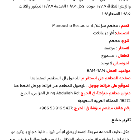
والزعتر النظافة ١٠/٧.٥ جودة الاكل ١٠/٨.٥ الخدمة ١٠/٧.٥ الديكور والاثاث
١٠/٨.٥ الاسعار١٠/٨
الاسم
: مطعم منؤشة/ Manousha Restaurant
التصنيف
:
أفراد/ عائلات
النوع
: مطعم
الاسعار
: مرتفعه
الاطفال
: مسموح
الموسيقى
لا يوجد
مواعيد العمل
: 6AM–1AM
صفحه المطعم على انستقرام
: للدخول الي المطعم اضغط
هنا
الموقع على خرائط جوجل
: للوصول للمطعم عبر خرائط جوجل
اضغط هنا
عنوان مطعم منؤشة في الخرج
:King Abdullah Rd, الخزامى، الخرج
16272، المملكة العربية السعودية
رقم هاتف مطعم منؤشة في الخرج
‏:‪+966 53 916 5427‬‏
تقرير متابع
الاكل نظيف الخدمه سريعة الاسعار يعني لابأس فيها… طلبنا دجاج باربكيو مو
زيادة اغلبها سلطه مافي طعم دجاج الفلافل ما انصح فيها وطلبنا بطاطس مع