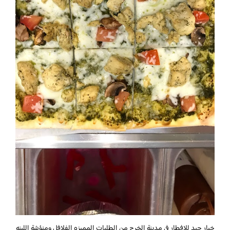
خيار جيد للافطار في مدينة الخرج من الطلبات المميزه الفلافل ومنؤشة اللبنه