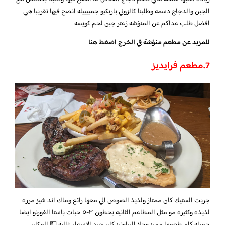
الجبن والدجاج دسمه وطلبنا كالزوني باربكيو جمييييله انصح فيها تقريبا هي
افضل طلب عداكم عن المنؤشه زعتر جبن لحم كويسه
للمزيد عن مطعم منؤشة في الخرج
اضغط هنا
7.مطعم فرايديز
جربت الستيك كان ممتاز ولذيذ الصوص الي معها رائع وماك اند شيز مرره
لذيذه وكثيره مو مثل المطاعم الثانيه يحطون ٣-٥ حبات باستا الفورنو ايضا
جميله كان طعمها مميز وحلا البراونيز كان جيد الاسعار غالية 💵 المكان