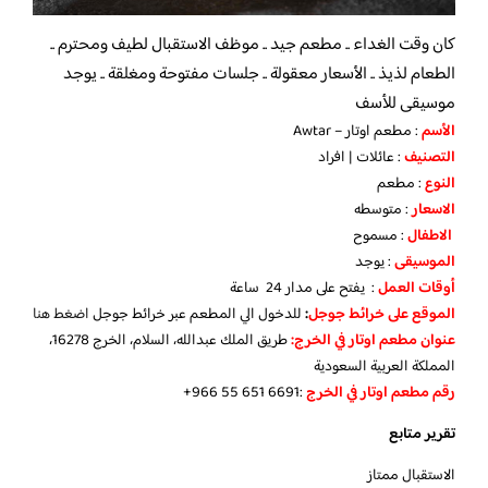
كان وقت الغداء .. مطعم جيد .. موظف الاستقبال لطيف ومحترم ..
الطعام لذيذ .. الأسعار معقولة .. جلسات مفتوحة ومغلقة .. يوجد
موسيقى للأسف
الأسم
: مطعم اوتار – Awtar
التصنيف
: عائلات | افراد
النوع
: مطعم
الاسعار
: متوسطه
الاطفال
: مسموح
الموسيقى
: يوجد
أوقات العمل
: يفتح على مدار 24 ساعة
الموقع على خرائط جوجل
:
للدخول الي المطعم عبر خرائط جوجل
اضغط هنا
عنوان مطعم اوتار في الخرج:
طريق الملك عبدالله، السلام، الخرج 16278،
المملكة العربية السعودية
رقم مطعم اوتار في الخرج
‏:‪+966 55 651 6691‬‏
تقرير متابع
الاستقبال ممتاز