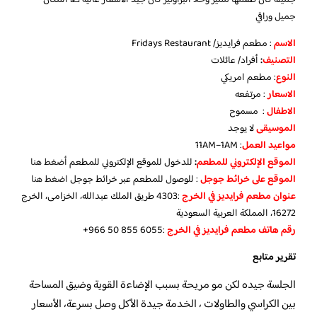
جميل وراقي
الاسم
: مطعم فرايديز/ Fridays Restaurant
التصنيف
:
أفراد/ عائلات
النوع
: مطعم امريكي
الاسعار
: مرتفعه
الاطفال
: مسموح
الموسيقى
لا يوجد
مواعيد العمل
: 11AM–1AM
الموقع الإلكتروني للمطعم
:
للدخول للموقع الإلكتروني للمطعم
أضغط هنا
الموقع على خرائط جوجل
: للوصول للمطعم عبر خرائط جوجل
اضغط هنا
عنوان مطعم فرايديز في الخرج
:4303 طريق الملك عبدالله، الخزامى، الخرج
16272، المملكة العربية السعودية
رقم هاتف مطعم فرايديز في الخرج
‏:‪+966 50 855 6055‬‏
تقرير متابع
الجلسة جيده لكن مو مريحة بسبب الإضاءة القوية وضيق المساحة
بين الكراسي والطاولات ، الخدمة جيدة الأكل وصل بسرعة، الأسعار