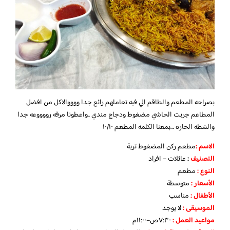
بصراحه المطعم والطاقم الي فيه تعاملهم رائع جدا ووووالاكل من افضل
المطاعم جربت الحاشي مضغوط ودجاج مندي ..واعطونا مرقه رووووعه جدا
والشطه الحاره …بمعنا الكلمه المطعم ١٠/١٠
الاسم :
مطعم ركن المضغوط تربة
التصنيف
:
عائلات – افراد
النوع :
مطعم
الأسعار
:
متوسطة
الأطفال
:
مناسب
الموسيقى :
لا يوجد
مواعيد العمل :
٧:٣٠ص–١١:٠٠م