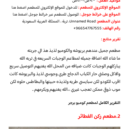
مواعيد العمل :
٩:٠٠ص–٥:٠٠ص
الموقع الإلكتروني للمطعم
:
للدخول للموقع الإلكتروني للمطعم
اضغط هنا
الموقع على خرائط جوجل
:
للوصول للمطعم عبر خرائط جوجل
اضغط هنا
عنوان المطعم:
Unnamed Road، تربة ، المملكة العربية السعودية
رقم الهاتف:
966547767555+
تقرير متابع :
مطعم جميل عندهم بريوشه والكومبو لذيذ هذ الي جربته
ما شاء الله اضافة جميله لمطاعم الوجبات السريعه في تربه الله
يباركلهم الوجبات كانت ضيافه من المحل الله يغنيهم التوصيل سريع
والاكل وصلني حار الكباب الدجاج طري وجوسي لذيذ والبريوشه كانت
اقرب للكودو لكن سبايسي طريه ولذيذه حبيتها والبطاطس حلوه لكن
موب ذوقي ممكن تعجب غيري ،،الله يغنيهم ويكرمهم ..
التقرير الكامل
لمطعم كومبو برجر
2.
مطعم ركن الفطائر