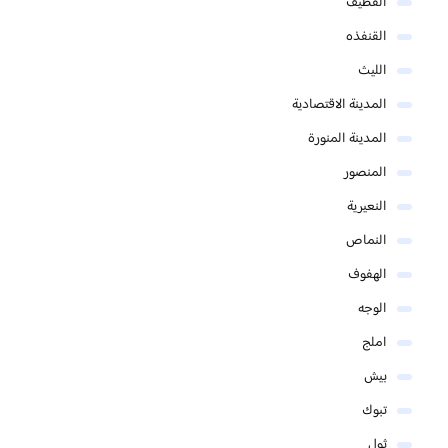
القطيف
القنفذه
الليث
المدينة الاقتصادية
المدينة المنورة
المنصور
النعيرية
النماص
الهفوف
الوجه
املج
بيش
تبوك
ثول