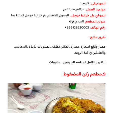
الموسيقى :
لا يوجد
مواعيد العمل :
١١:٠٠ص–١٢:٠٠ص
الموقع على خرائط جوجل
:
للوصول للمطعم عبر خرائط جوجل
اضغط هنا
عنوان المطعم:
السلام، تربة
رقم الهاتف:
966128220003+
تقرير متابع :
ممتاز وارئع اسعاره ممتازه .المكان نظيف ..المشويات لذيذه ..المحاسب
والعاملين في قمة الروعه.
التقرير الكامل
لمطعم الحرمين للمشويات
9.
مطعم ركن المضغوط