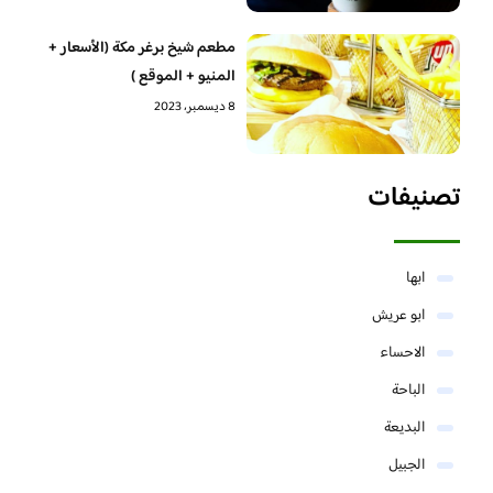
مطعم شيخ برغر مكة (الأسعار +
المنيو + الموقع )
8 ديسمبر، 2023
تصنيفات
ابها
ابو عريش
الاحساء
الباحة
البديعة
الجبيل