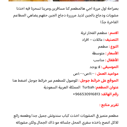
بصراحة اول مررة اجي هالمطعم كنا مسافرين ومرينا تسحرنا فيه اخذنا
مشويات ودجاج بالجبن لذيذ مررررة دجاج الجبن حقهم يضاهي المطاعم
الفاخرة جدًا
الاسم :
مطعم الفخار تربة
التصنيف
:
عائلات – افراد
النوع :
مطعم
الأسعار
:
متوسطة
الأطفال
:
مناسب
الموسيقى :
لا يوجد
مواعيد العمل :
١١:٠٠ص–١:٠٠ص
الموقع على خرائط جوجل
:
للوصول للمطعم عبر خرائط جوجل
اضغط هنا
عنوان المطعم:
Turbah المملكة العربية السعودية
رقم الهاتف:
966530916813+
تقرير متابع :
مطعم متميز في المشويات اخذت كباب سندوتش جميل جدا وطعمه رائع
للاكل انصح باخذه سفري المحل جلساته مو ذاك الجمال ولكن مشوياته