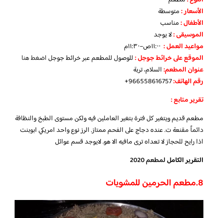
الأسعار
:
متوسطة
الأطفال
:
مناسب
الموسيقى :
لا يوجد
مواعيد العمل :
١١:٠٠ص–١١:٣٠م
الموقع على خرائط جوجل
:
للوصول للمطعم عبر خرائط جوجل
اضغط هنا
عنوان المطعم:
السلام، تربة
رقم الهاتف:
966558616757+
تقرير متابع :
مطعم قديم ويتغير كل فترة بتغير العاملين فيه ولكن مستوى الطبخ والنظافة
دائماً مقنعة ت. عنده دجاج على الفحم ممتاز. الرز نوع واحد امريكي ابوبنت
اذا رايح للحجاز لا تعداه ترى مافيه الا هو. لايوجد قسم عوائل
التقرير الكامل
لمطعم 2020
8.
مطعم الحرمين للمشويات