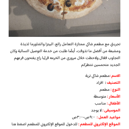
تجربتي مع مطعم شاكي ممتازة التعامل رائع، البيتزا والشاورما لذيذة
ومشبعة من أفضل ما تذوقت، أيضًا طلبت من خدمة التوصيل النسائية وكان
التجاوب فعّال ولاحظت خلال مروري من الخرمه قريًبا راح يفتحون فرعهم
الجديد متحمسين ننتظركم
الاسم :
مطعم شاكي تربة
التصنيف
:
افراد
النوع :
مطعم
الأسعار
:
متوسطة
الأطفال
:
مناسب
الموسيقى :
لا يوجد
مواعيد العمل :
٩:٠٠ص–٣:٠٠ص
الموقع الإلكتروني للمطعم
:
للدخول للموقع الإلكتروني للمطعم
اضغط هنا