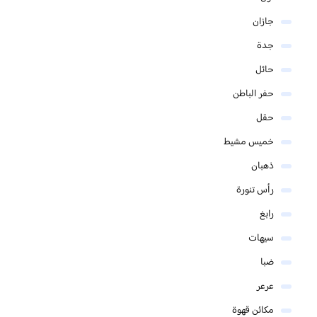
جازان
جدة
حائل
حفر الباطن
حقل
خميس مشيط
ذهبان
رأس تنورة
رابغ
سيهات
ضبا
عرعر
مكائن قهوة