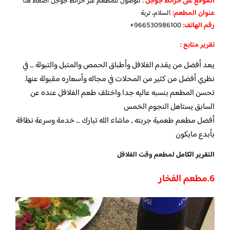
الموقع على خرائط جوجل
:
للوصول للمطعم عبر خرائط جوجل
اضغط هنا
عنوان المطعم:
السلام، تربة
رقم الهاتف:
966530986100+
تقرير متابع :
يعد أفضل من يقدم الفلافل وأطباق الحمص والمتبل والتبولة … في
نظري أفضل من كثير من المحلات في مجاله وأسعاره مقبولة عنها.
تحسن المطعم بنسبه عاليه جدا واختلف طعم الفلافل عنده عن
السابق يستاهل النجوم الخمس
أفضل مطعم طعمية جربته .. ماشاء الله تبارك … خدمة وسرعة نظافة
بأبدع مايكون
التقرير الكامل
لمطعم وقت الفلافل
6.
مطعم الفخار