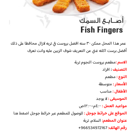
عمر هذا المحل ممكن ٣٠ سنه افضل بروست في تربه لازال محافظا على ذلك
أفضل برست اكلته غني عن التعريف شوف الزبين عليه وانت تعرف
الاسم :
مطعم بروست النجوم تربة
التصنيف
:
افراد
النوع :
مطعم
الأسعار
:
متوسطة
الأطفال
:
مناسب
الموسيقى :
لا يوجد
مواعيد العمل :
٤:٠٠م–١٢:٠٠ص
الموقع على خرائط جوجل
:
للوصول للمطعم عبر خرائط جوجل
اضغط هنا
عنوان المطعم:
السلام، تربة
رقم الهاتف:
966534972167+