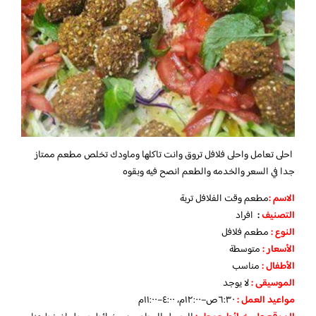
احلى تعامل واحلى فلافل تروق وانت تاكلها وماودك تخلص
مطعم ممتاز
جدا في السعر والخدمه والطعم انصح فيه وبقوه
الاسم :
مطعم وقت الفلافل تربة
التصنيف
:
افراد
النوع :
مطعم فلافل
الأسعار
:
متوسطة
الأطفال
:
مناسب
الموسيقى :
لا يوجد
مواعيد العمل :
٦:٣٠ص–١٢:٠٠م، ٤:٠٠–١١:٠٠م