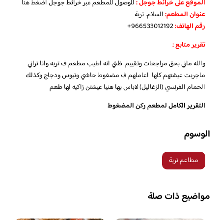
الموقع على خرائط جوجل
:
للوصول للمطعم عبر خرائط جوجل
اضغط هنا
عنوان المطعم:
السلام، تربة
رقم الهاتف:
966533012192+
تقرير متابع :
والله ماني بحق مراجعات وتقييم ظني انه اطيب مطعم ف تربه وانا تراني
ماجربت عيشتهم كلها اعاملهم ف مضغوط حاشي وتيوس ودجاج وكذلك
الحمام الفرنسي (الزغاليل) لاباس بها هنيا عيشتن زاكيه لها طعم
التقرير الكامل
لمطعم ركن المضغوط
الوسوم
مطاعم تربة
مواضيع ذات صلة