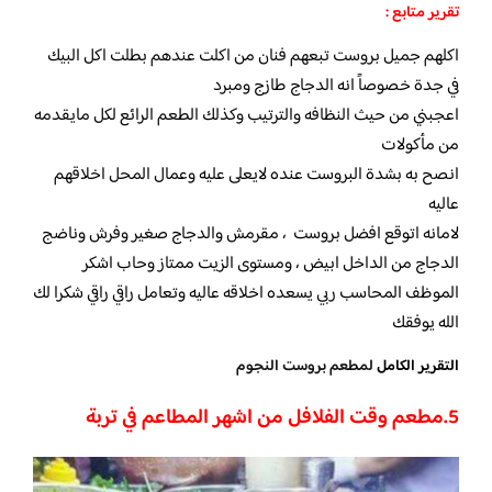
تقرير متابع :
اكلهم جميل بروست تبعهم فنان من اكلت عندهم بطلت اكل البيك
في جدة خصوصاً انه الدجاج طازج ومبرد
اعجبني من حيث النظافه والترتيب وكذلك الطعم الرائع لكل مايقدمه
من مأكولات
انصح به بشدة البروست عنده لايعلى عليه وعمال المحل اخلاقهم
عاليه
لامانه اتوقع افضل بروست ، مقرمش والدجاج صغير وفرش وناضج
الدجاج من الداخل ابيض ، ومستوى الزيت ممتاز وحاب اشكر
الموظف المحاسب ربي يسعده اخلاقه عاليه وتعامل راقي راقي شكرا لك
الله يوفقك
التقرير الكامل
لمطعم بروست النجوم
5.
مطعم وقت الفلافل من اشهر المطاعم في تربة