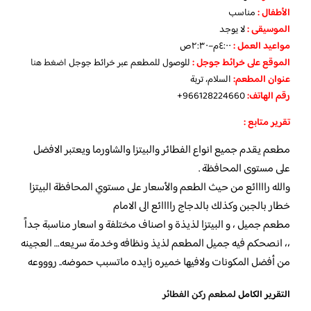
الأطفال
:
مناسب
الموسيقى :
لا يوجد
مواعيد العمل :
٤:٠٠م–٢:٣٠ص
الموقع على خرائط جوجل
:
للوصول للمطعم عبر خرائط جوجل
اضغط هنا
عنوان المطعم:
السلام، تربة
رقم الهاتف:
966128224660+
تقرير متابع :
مطعم يقدم جميع انواع الفطائر والبيتزا والشاورما ويعتبر الافضل
على مستوى المحافظة .
والله راااائع من حيث الطعم والأسعار على مستوي المحافظة البيتزا
خطار بالجبن وكذلك بالدجاج راااائع الى الامام
مطعم جميل ، و البيتزا لذيذة و اصناف مختلفة و اسعار مناسبة جداً
،، انصحكم فيه جميل المطعم لذيذ ونظافه وخدمة سريعه… العجينه
من أفضل المكونات ولافيها خميره زايده ماتسبب حموضه.. روووعه
التقرير الكامل
لمطعم ركن الفطائر