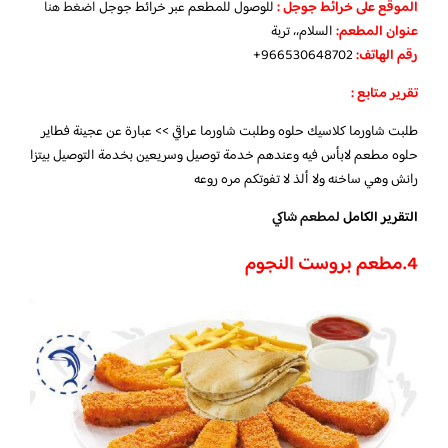
الموقع على خرائط جوجل
:
للوصول للمطعم عبر خرائط جوجل
اضغط هنا
عنوان المطعم:
السلام،، تربة
رقم الهاتف:
966530648702+
تقرير متابع :
طلبت شاورما كلاسيك حلوه وطلبت شاورما عراقي >> عبارة عن عجينة فطاير
حلوه مطعم لابأس فيه وعندهم خدمة توصيل وسريعين بخدمة التوصيل بيتزا
رانش وهي ساخنه ولا ألذ لا تفوتكم مره روعه
التقرير الكامل
لمطعم شاكي
4.
مطعم بروست النجوم