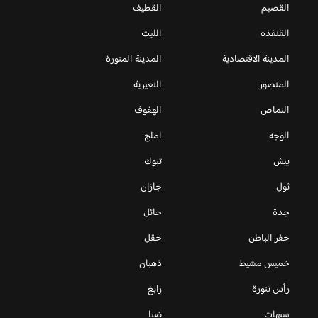
القصيم
القطيف
القنفذه
الليث
المدينة الاقتصادية
المدينة المنورة
المنصور
النعيرية
النماص
الهفوف
الوجه
املج
بيش
تبوك
ثول
جازان
جدة
حائل
حفر الباطن
حقل
خميس مشيط
ذهبان
رأس تنورة
رابغ
سيهات
ضبا