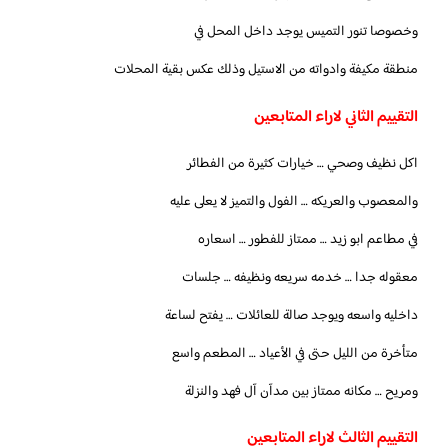
وخصوصا تنور التميس يوجد داخل المحل في
منطقة مكيفة وادواته من الاستيل وذلك عكس بقية المحلات
التقييم الثاني لاراء المتابعين
اكل نظيف وصحي … خيارات كثيرة من الفطائر
والمعصوب والعريكه … الفول والتميز لا يعلى عليه
في مطاعم ابو زيد … ممتاز للفطور … اسعاره
معقوله جدا … خدمه سريعه ونظيفه … جلسات
داخليه واسعه ويوجد صالة للعائلات … يفتح لساعة
متأخرة من الليل حتى في الأعياد … المطعم واسع
ومريح … مكانه ممتاز بين مدآن آل فهد والنزلة
التقييم الثالث لاراء المتابعين