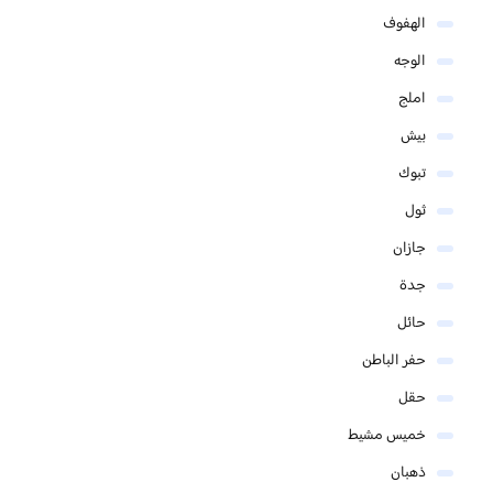
الهفوف
الوجه
املج
بيش
تبوك
ثول
جازان
جدة
حائل
حفر الباطن
حقل
خميس مشيط
ذهبان