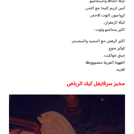
كيكة الكنافة والبستاشيو .
آيس كريم كليحا مع التمـر .
كرواسون التوت الاحمر .
كيكة الزعفران .
اكلير بستاشيو وتوت .
اكلير الرهش مع السميد والسمسم .
كوكيز منوع .
ميني شوكليت .
القهوة العربية مضبوووطة
الاتيـه .
مخبز سرفايفل كيك الرياض