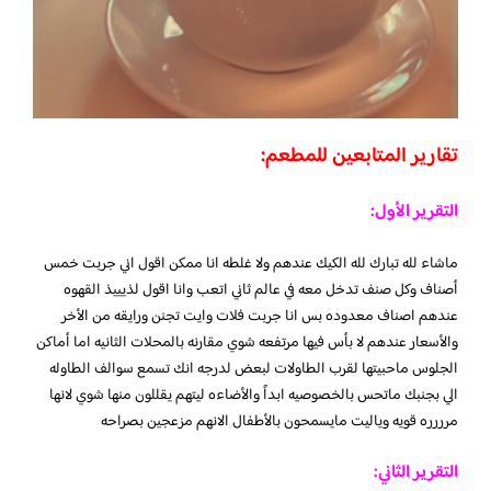
تقارير المتابعين للمطعم:
التقرير الأول:
ماشاء لله تبارك لله الكيك عندهم ولا غلطه انا ممكن اقول اني جربت خمس
أصناف وكل صنف تدخل معه في عالم ثاني اتعب وانا اقول لذيييذ القهوه
عندهم اصناف معدوده بس انا جربت فلات وايت تجنن ورايقه من الأخر
والأسعار عندهم لا بأس فيها مرتفعه شوي مقارنه بالمحلات الثانيه اما أماكن
الجلوس ماحبيتها لقرب الطاولات لبعض لدرجه انك تسمع سوالف الطاوله
الي بجنبك ماتحس بالخصوصيه ابداً والأضاءه ليتهم يقللون منها شوي لانها
مرررره قويه وياليت مايسمحون بالأطفال الانهم مزعجين بصراحه
التقرير الثاني: