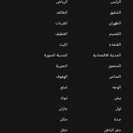
الرايس
الرياض
الشقيق
الطائف
الظهران
القريات
القصيم
القطيف
القنفذه
الليث
المدينة الاقتصادية
المدينة المنورة
المنصور
النعيرية
النماص
الهفوف
الوجه
املج
بيش
تبوك
ثول
جازان
جدة
حائل
حفر الباطن
حقل