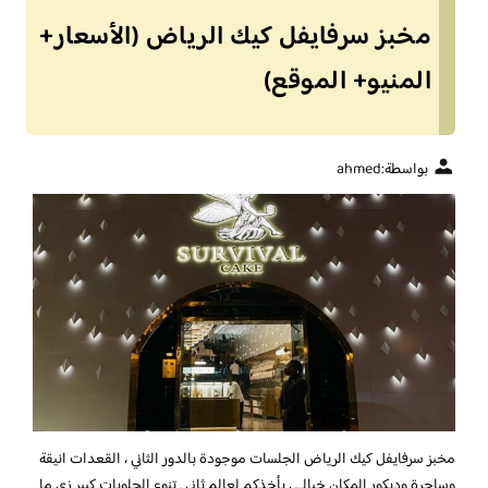
مخبز سرفايفل كيك الرياض (الأسعار+
المنيو+ الموقع)
بواسطة:
ahmed
مخبز سرفايفل كيك الرياض
الجلسات موجودة بالدور الثاني ، القعدات انيقة
وساحرة وديكور المكان خيالـي يأخذكم لعالم ثاني . تنوع الحلويات كبير زي ما