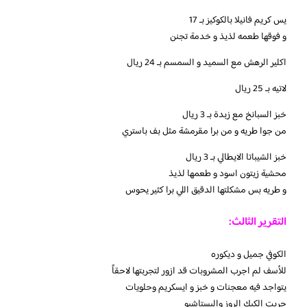
يس كريم فانيلا بالكوكيز بـ 17
و فوقها طعمه لذيذ و خدمة تجنن
اكلير الرهش مع السميد و السمسم بـ 24 ريال
لاتيه بـ 25 ريال
خبز السبانخ مع زبدة بـ 3 ريال
من جوا طريه و من برا مقرمشة مثل بف باستري
خبز الشيباتا الايطالي بـ 3 ريال
محشية زيتون اسود و طعمها لذيذ
و طريه بس مشكلتها الدقيق اللي برا كثير يحوس
التقرير الثالث:
الكوفي جميل و ديكوره
للأسف لم اجرب المشروبات قد ازور لتجربتها لاحقاً
يتواجد فيه معجنات و خبز و ايسكريم وحلويات
جربت الكيك الروز والبستاشيو