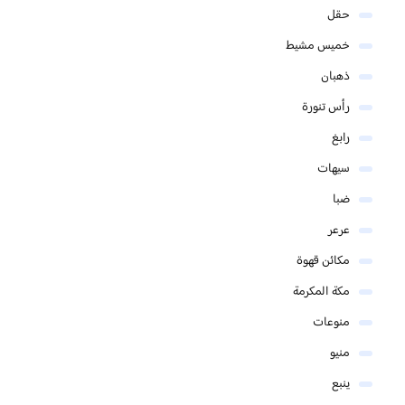
حقل
خميس مشيط
ذهبان
رأس تنورة
رابغ
سيهات
ضبا
عرعر
مكائن قهوة
مكة المكرمة
منوعات
منيو
ينبع