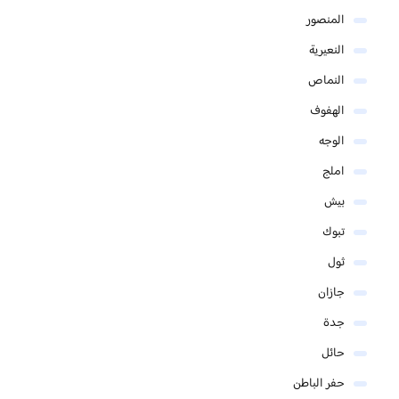
المنصور
النعيرية
النماص
الهفوف
الوجه
املج
بيش
تبوك
ثول
جازان
جدة
حائل
حفر الباطن