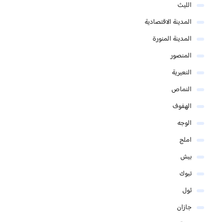
الليث
المدينة الاقتصادية
المدينة المنورة
المنصور
النعيرية
النماص
الهفوف
الوجه
املج
بيش
تبوك
ثول
جازان