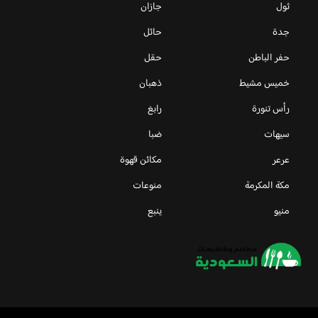
ثول
جازان
جدة
حائل
حفر الباطن
حقل
خميس مشيط
ذهبان
رأس تنورة
رابغ
سيهات
ضبا
عرعر
مكائن قهوة
مكة المكرمة
منوعات
منيو
ينبع