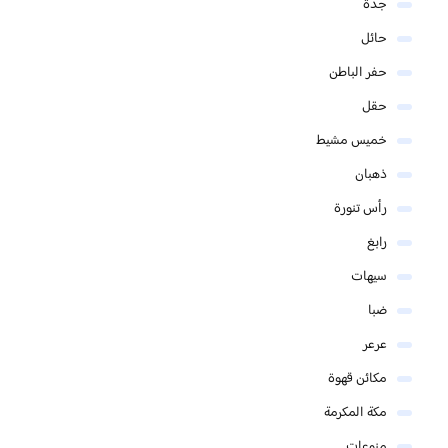
جدة
حائل
حفر الباطن
حقل
خميس مشيط
ذهبان
رأس تنورة
رابغ
سيهات
ضبا
عرعر
مكائن قهوة
مكة المكرمة
منوعات