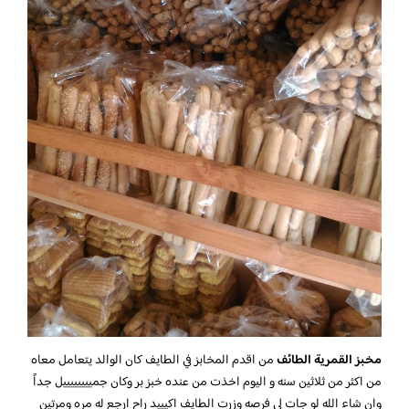
مخبز القمرية الطائف
من اقدم المخابز في الطايف كان الوالد يتعامل معاه
من اكثر من ثلاثين سنه و اليوم اخذت من عنده خبز بر وكان جمييييييييل جداً
وان شاء الله لو جات لي فرصه وزرت الطايف اكيييد راح ارجع له مره ومرتين