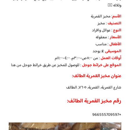
وثلاثه 👍🏻
الأسم
: مخبز القمرية
التصنيف
: مخبز
النوع
: عوائل وافراد
الأسعار
: معقوله
الأطفال
: مناسب
الموسيقى
:لا يوجد
أوقات العمل
: من ٥:٠٠ص–٣:٠٠م، ٤:٠٠–١١:٠٠م
الموقع على خرائط جوجل
: للوصول للمخبز عن طريق خرائط جوجل
من هنا
عنوان مخبز القمرية الطائف:
شارع القمرية، القمرية، ٧٦٠٥, الطائف
رقم مخبز القمرية الطائف:
+966555709597