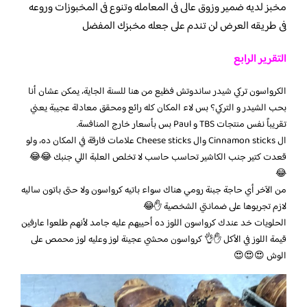
مخبز لديه ضمير وزوق عالى فى المعامله وتنوع فى المخبوزات وروعه
فى طريقه العرض لن تندم على جعله مخبزك المفضل
التقرير الرابع
الكرواسون تركي شيدر ساندوتش فظيع من هنا للسنة الجاية، يمكن عشان أنا
بحب الشيدر و التركي؟ بس لاء المكان كله رائع ومحقق معادلة عجيبة يعني
تقريباً نفس منتجات TBS و Paul بس بأسعار خارج المنافسة.
ال Cinnamon sticks وال Cheese sticks علامات فارقة في المكان ده، ولو
قعدت كتير جنب الكاشير تحاسب حاسب لا تخلص العلبة اللي جنبك 😂😂
😂
من الآخر أي حاجة جبنة رومي هناك سواء باتيه كرواسون ولا حتى باتون ساليه
لازم تجربوها على ضمانتي الشخصية ✋😂
الحلويات خد عندك كرواسون اللوز ده أحييهم عليه جامد لأنهم طلعوا عارفين
قيمة اللوز في الأكل ✋👌 كرواسون محشي عجينة لوز وعليه لوز محمص على
الوش 😍😍😍