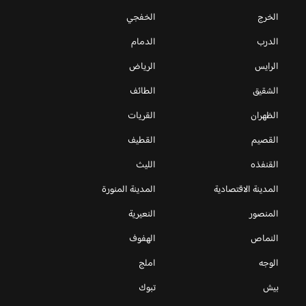
الخرج
الخفجي
الدرب
الدمام
الرايس
الرياض
الشقيق
الطائف
الظهران
القريات
القصيم
القطيف
القنفذه
الليث
المدينة الاقتصادية
المدينة المنورة
المنصور
النعيرية
النماص
الهفوف
الوجه
املج
بيش
تبوك