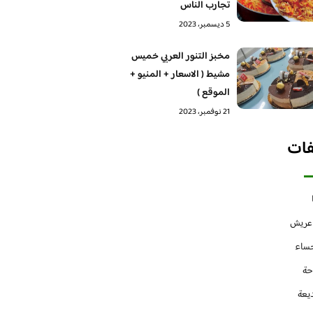
تجارب الناس
5 ديسمبر، 2023
مخبز التنور العربي خميس
مشيط ( الاسعار + المنيو +
الموقع )
21 نوفمبر، 2023
فات
 عريش
حساء
حة
يعة