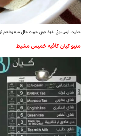
خذيت ايس توفي لذيذ جويي حبيت حالي مره وطعم قه
منيو كيان كآفيه خميس مشيط