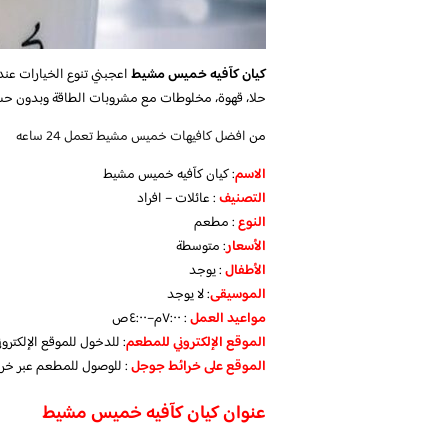
كيان كآفيه خميس مشيط
اعجبني تنوع الخيارات عن
حلا، قهوة، مخلوطات مع مشروبات الطاقة وبدون حسب 
من
افضل كافيهات خميس مشيط تعمل 24 ساعه
الاسم
: كيان كآفيه خميس مشيط
التصنيف
: عائلات – افراد
النوع
: مطعم
الأسعار
:
متوسطة
الأطفال
:
يوجد
الموسيقى
:
لا يوجد
مواعيد العمل
: ٧:٠٠م–٤:٠٠ص
الموقع الإلكتروني للمطعم
: للدخول للموقع الإلكتر
الموقع على خرائط جوجل
: للوصول للمطعم عبر خ
عنوان كيان كآفيه خميس مشيط