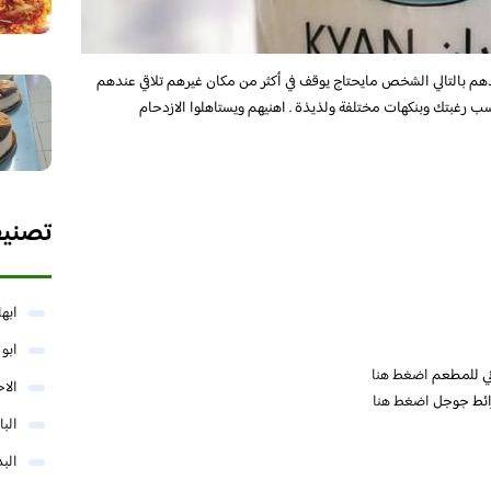
دهم بالتالي الشخص مايحتاج يوقف في أكثر من مكان غيرهم تلاقي عندهم
رغبتك وبنكهات مختلفة ولذيذة . اهنيهم ويستاهلوا الازدحام
تصني
ابها
ابو
وني للمطعم
اضغط هنا
الا
رائط جوجل
اضغط هنا
البا
البد