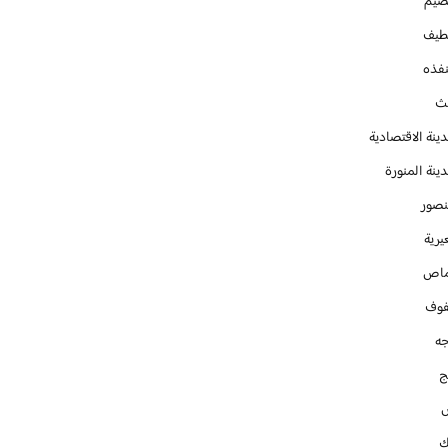
صيم
طيف
نفذه
يث
ينة الاقتصادية
ينة المنورة
نصور
يرية
ماص
فوف
جه
ج
ك