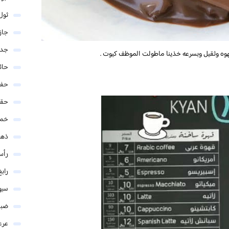
ثول
جاز
جدة
وه وثقيل وبسرعه خذينا ماطولت الموظف كيوت .
حائ
حفر
حق
خمي
ذهب
رأس
رابغ
سيه
ضبا
عرع