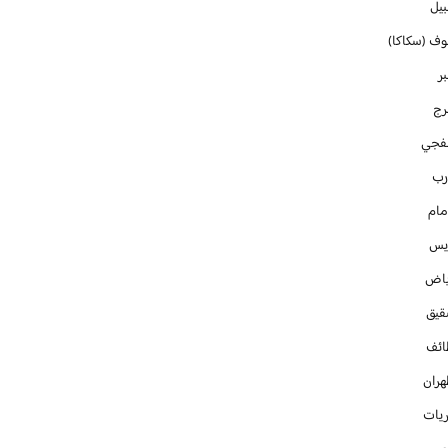
بيل
وف (سكاكا)
ر
رج
فجي
رب
مام
ايس
ياض
قيق
ائف
هران
ريات