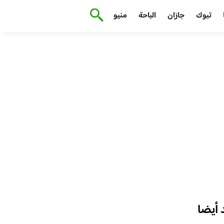
تبوك
جازان
الباحة
منيو
أيضا