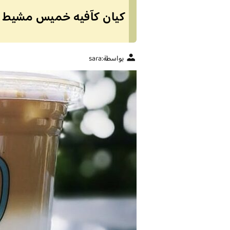
كيان كآفيه خميس مشيط (ال
بواسطة:
sara