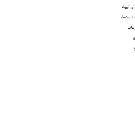
ئن قهوة
 المكرمة
عات
و