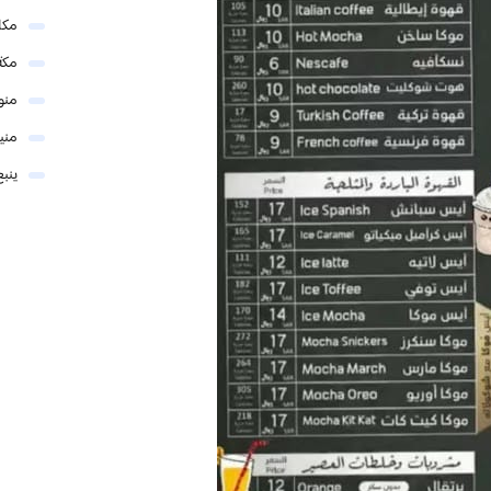
مكا
مكة
منو
مني
ينبع