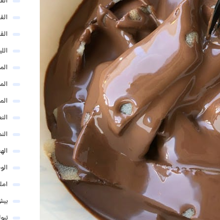
الق
الق
الق
الل
المد
المد
الم
النع
الن
اله
الو
امل
بيش
تبو