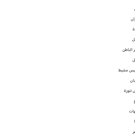
ان
ل
 الباطن
ل
س مشيط
ان
 تنورة
ات
ر