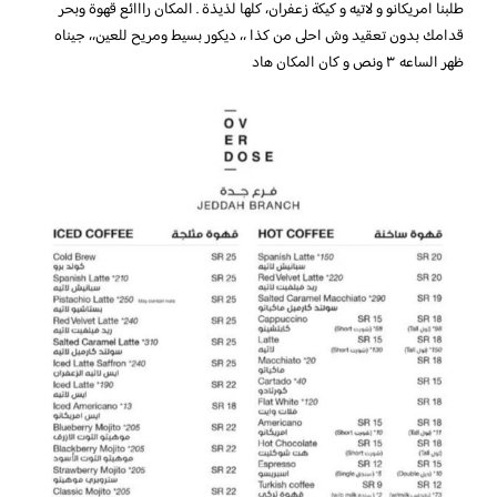
طلبنا امريكانو و لاتيه و كيكة زعفران، كلها لذيذة . المكان رااائع قهوة وبحر
قدامك بدون تعقيد وش احلى من كذا ،، ديكور بسيط ومريح للعين،، جيناه
ظهر الساعه ٣ ونص و كان المكان هاد