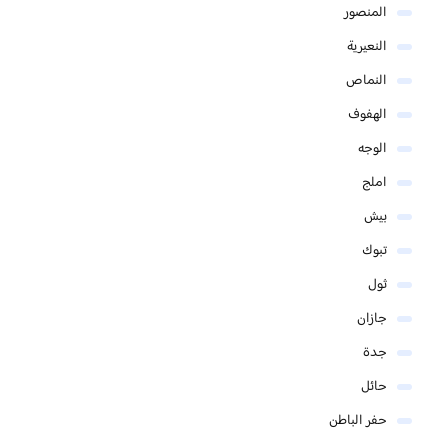
المنصور
النعيرية
النماص
الهفوف
الوجه
املج
بيش
تبوك
ثول
جازان
جدة
حائل
حفر الباطن