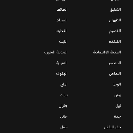
الشقيق
الطائف
الظهران
القريات
القصيم
القطيف
القنفذه
الليث
المدينة الاقتصادية
المدينة المنورة
المنصور
النعيرية
النماص
الهفوف
الوجه
املج
بيش
تبوك
ثول
جازان
جدة
حائل
حفر الباطن
حقل