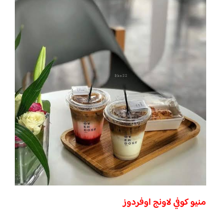
منيو كوفي لاونج اوفردوز