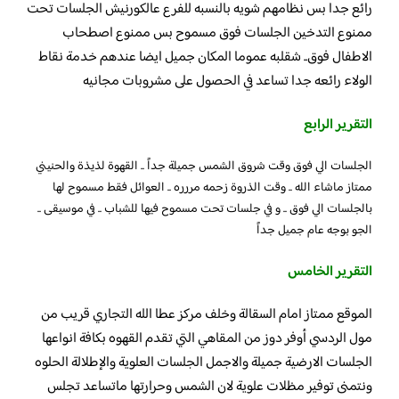
رائع جدا بس نظامهم شويه بالنسبه للفرع عالكورنيش الجلسات تحت
ممنوع التدخين الجلسات فوق مسموح بس ممنوع اصطحاب
الاطفال فوق.. شقلبه عموما المكان جميل ايضا عندهم خدمة نقاط
الولاء رائعه جدا تساعد في الحصول على مشروبات مجانيه
التقرير الرابع
الجلسات الي فوق وقت شروق الشمس جميلة جداً .. القهوة لذيذة والحنيني
ممتاز ماشاء الله .. وقت الذروة زحمه مررره .. العوائل فقط مسموح لها
بالجلسات الي فوق .. و في جلسات تحت مسموح فيها للشباب .. في موسيقى ..
الجو بوجه عام جميل جداً
التقرير الخامس
الموقع ممتاز امام السقالة وخلف مركز عطا الله التجاري قريب من
مول الردسي أوفر دوز من المقاهي التي تقدم القهوه بكافة انواعها
الجلسات الارضية جميلة والاجمل الجلسات العلوية والإطلالة الحلوه
ونتمنى توفير مظلات علوية لان الشمس وحرارتها ماتساعد تجلس