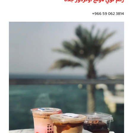
رقم كوفي لاونج اوفردوز جدة