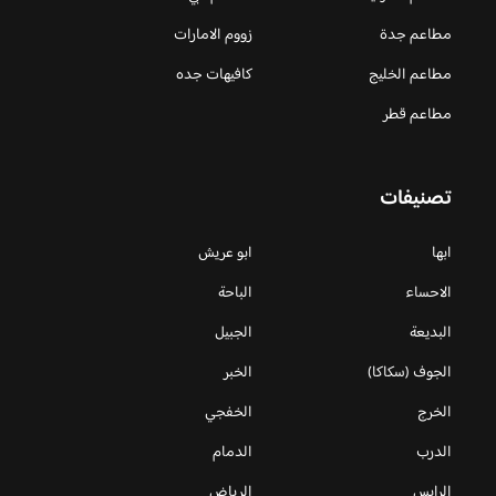
مطاعم جدة
زووم الامارات
مطاعم الخليج
كافيهات جده
مطاعم قطر
تصنيفات
ابها
ابو عريش
الاحساء
الباحة
البديعة
الجبيل
الجوف (سكاكا)
الخبر
الخرج
الخفجي
الدرب
الدمام
الرايس
الرياض