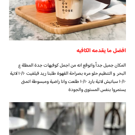
افضل ما يقدمه الكافيه
المكان جميل جداً واتوقع انه من اجمل كوفيهات جدة المطلة ع
البحر و التنظيم حلو مره بصراحة القهوة طلبنا ريد فيلفيت ١٠/١٠ لاتية
١٠/١٠ سبانيش لاتية بارد ١٠/١٠ طلعت وانا راضية ومبسوطة اتمنى
يستمروا بنفس المستوى والجودة