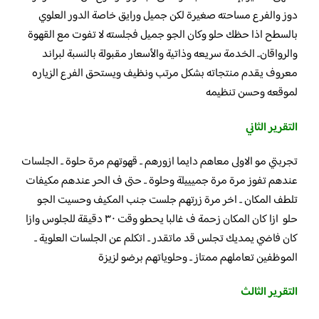
دوز والفرع مساحته صغيرة لكن جميل ورايق خاصة الدور العلوي
بالسطح اذا حظك حلو وكان الجو جميل فجلسته لا تفوت مع القهوة
والرواقان.. الخدمة سريعه وذاتية والأسعار مقبولة بالنسبة لبراند
معروف يقدم منتجاته بشكل مرتب ونظيف ويستحق الفرع الزياره
لموقعه وحسن تنظيمه
التقرير الثاني
تجربتي مو الاولى معاهم دايما ازورهم .. قهوتهم مرة حلوة .. الجلسات
عندهم تفوز مرة مرة جميييلة وحلوة .. حتى ف الحر عندهم مكيفات
تلطف المكان .. اخر مرة زرتهم جلست جنب المكيف وحسيت الجو
حلو ازا كان المكان زحمة ف غالبا يحطو وقت ٣٠ دقيقة للجلوس وازا
كان فاضي يمديك تجلس قد ماتقدر .. اتكلم عن الجلسات العلوية ..
الموظفين تعاملهم ممتاز .. وحلوياتهم برضو لزيزة
التقرير الثالث