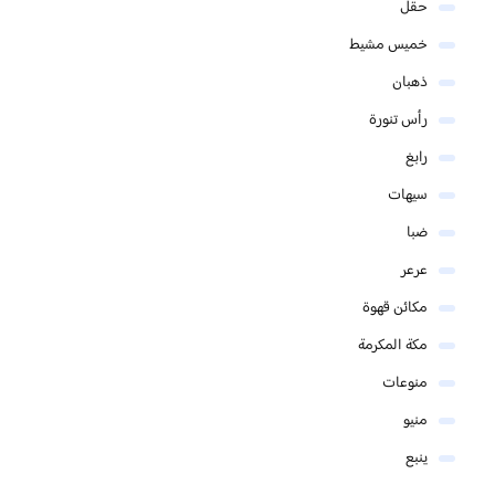
حقل
خميس مشيط
ذهبان
رأس تنورة
رابغ
سيهات
ضبا
عرعر
مكائن قهوة
مكة المكرمة
منوعات
منيو
ينبع