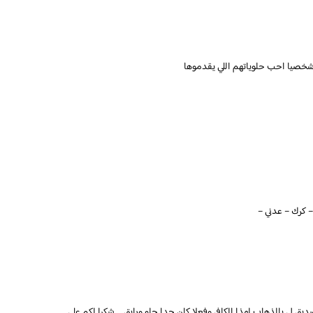
انا شخصيا احب حلوياتهم اللي يقدموها
 – كرك – عدني –
ديق لي بالذهاب لهذا الكافي وفعلا كان جدا حلو ورايق … شكرا لكم على