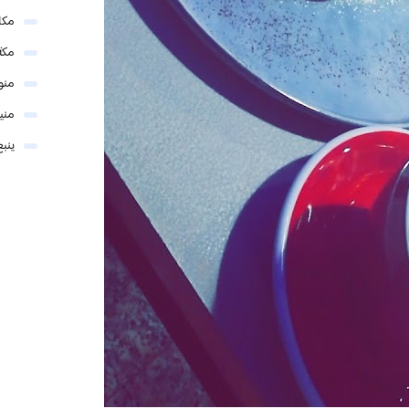
مكا
مكة
منو
مني
ينبع