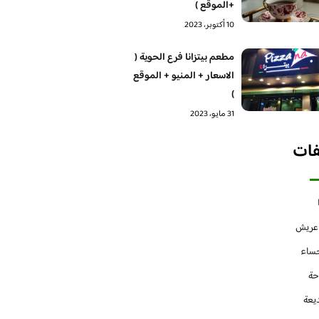
+الموقع )
10 أكتوبر، 2023
مطعم بيتزانا فرع الحوية (
الاسعار + المنيو + الموقع
)
31 مايو، 2023
فات
 عريش
حساء
حة
يعة