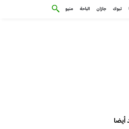
تبوك
جازان
الباحة
منيو
أيضا