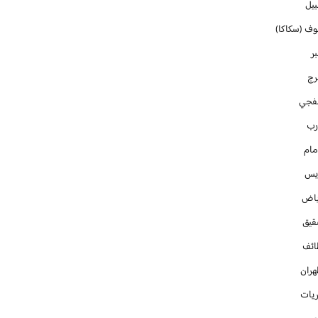
بيل
وف (سكاكا)
ر
رج
فجي
رب
مام
ايس
ياض
قيق
ائف
هران
ريات