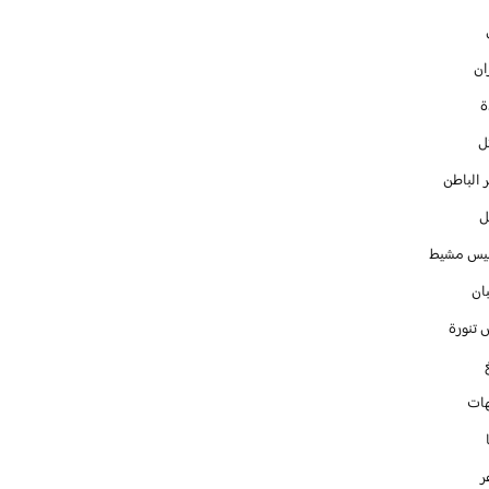
ان
ل
 الباطن
ل
س مشيط
ان
 تنورة
ات
ر