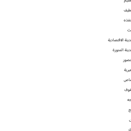
صيم
طيف
نفذه
يث
ينة الاقتصادية
ينة المنورة
نصور
يرية
ماص
فوف
جه
ج
ك