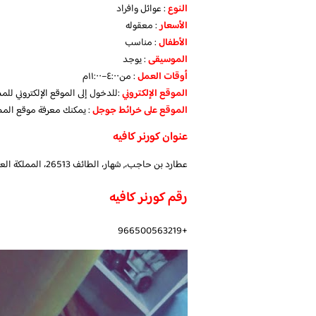
النوع
: عوائل وافراد
الأسعار
: معقوله
الأطفال
: مناسب
الموسيقى
: يوجد
أوقات العمل
: من٤:٠٠–١١:٠٠م
الموقع الإلكتروني
:للدخول إلى الموقع الإلكتروني لل
الموقع على خرائط جوجل
: يمكنك معرفة موقع الم
عنوان كورنر كافيه
عطارد بن حاجب،, شهار، الطائف 26513، المملكة العربية السعودية
رقم كورنر كافيه
+966500563219