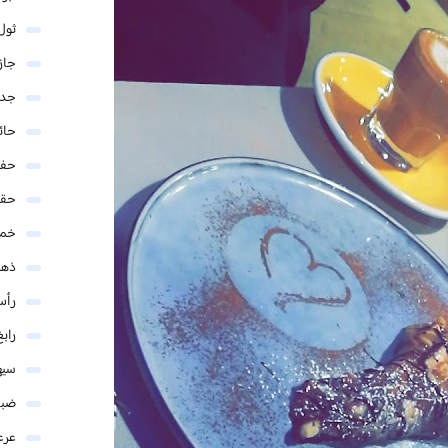
ثول
جاز
جدة
حائ
حفر
حق
خمي
ذهب
رأس
رابغ
سيه
ضبا
عرع