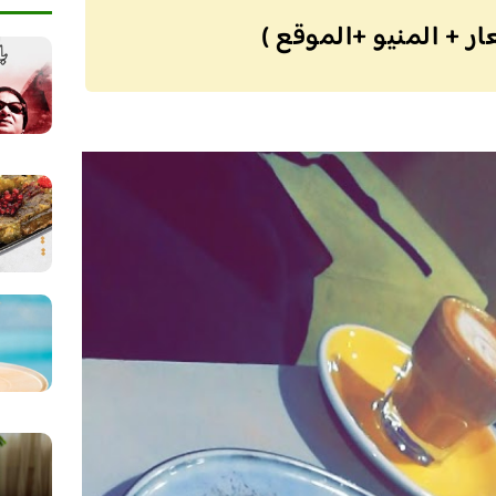
ار + المنيو +الموقع )