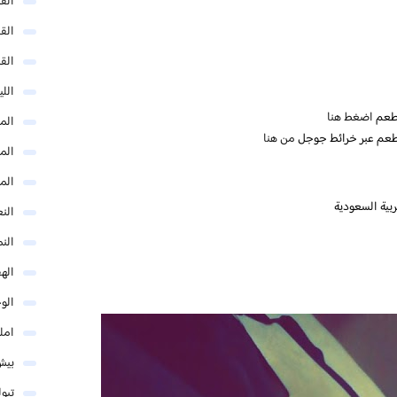
الق
الق
الق
الل
مطعم
اضغط هنا
المد
طعم عبر خرائط جوجل
من هنا
المد
الم
النع
الن
اله
الو
امل
بيش
تبو