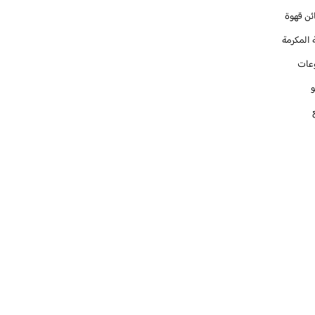
ئن قهوة
 المكرمة
عات
و