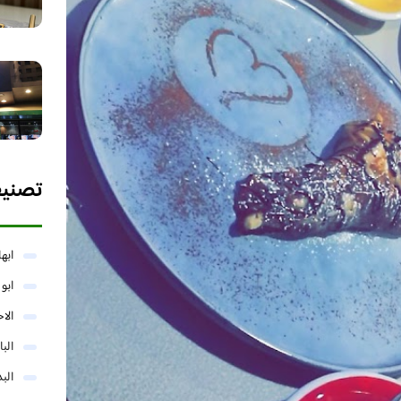
تصني
ابها
ابو
الا
البا
البد