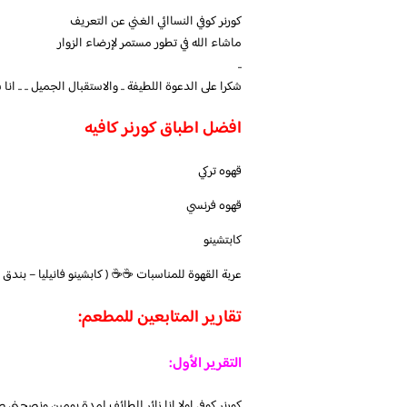
كورنر كوفي النساائي الغني عن التعريف
ماشاء الله في تطور مستمر لإرضاء الزوار
..
شكرا على الدعوة اللطيفة .. والاستقبال الجميل .. .. 
افضل اطباق كورنر كافيه
قهوه تركي
قهوه فرنسي
كابتشينو
عربة القهوة للمناسبات ☕️☕️ ( كابشينو فانيليا – بندق
تقارير المتابعين للمطعم:
التقرير الأول:
كورنر كوفي اولا انا زائر للطائف لمدة يومين ونصحني ص