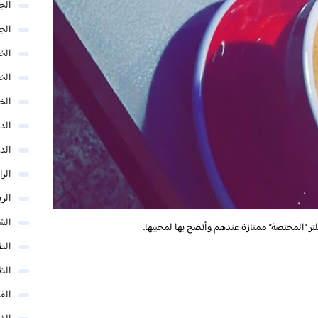
الج
الج
الخب
الخ
الخ
الد
الد
الر
الر
الش
تر “المختصة” ممتازة عندهم وأنصح بها لمحبيها.
الط
الظ
الق