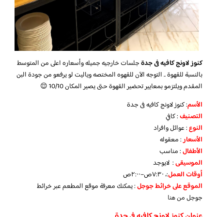
كنوز لاونج كافيه فى جدة
جلسات خارجيه جميله وأسعاره اعلى من المتوسط
بالنسبة للقهوة .. التوجه الآن للقهوه المختصه وياليت لو يرفعو من جودة البن
المقدم ويلتزمو بمعايير تحضير القهوة حتى يصير المكان 10/10 😌
الأسم
: كنوز لاونج كافيه فى جدة
التصنيف
: كافي
النوع
: عوائل وافراد
الأسعار
: معقوله
الأطفال
: مناسب
الموسيقى
: لايوجد
أوقات العمل
:، ٧:٣٠ص–٢:٠٠ص
الموقع على خرائط جوجل
: يمكنك معرفة موقع المطعم عبر خرائط
جوجل
من هنا
عنوان كنوز لاونج كافيه فى جدة