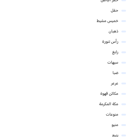
حفر الباطن
حقل
خميس مشيط
ذهبان
رأس تنورة
رابغ
سيهات
ضبا
عرعر
مكائن قهوة
مكة المكرمة
منوعات
منيو
ينبع