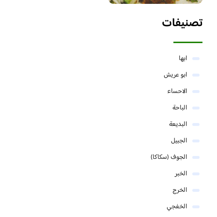
تصنيفات
ابها
ابو عريش
الاحساء
الباحة
البديعة
الجبيل
الجوف (سكاكا)
الخبر
الخرج
الخفجي