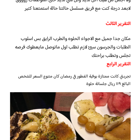
ولا اجمل من هيك اكل لذيذ وكل شي لذيذ حتى الموظفات زوووق
لابعد درجة كنت مع فريق مسلسل حالتنا حالة استمتعنا كتير
التقرير الثالث
مكان جدا جميل مع الاجواء الحلوه والطرب الرايق بس اسلوب
الطلبات والجرسون سيئ لازم تطلب اول ماتوصل مايعطوك فرصه
تجلس وتطلب براحتك
التقرير الرابع
تجربتي كانت ممتازة بوفية الفطور في رمضان كان متنوع السعر للشخص
البالغ ١١٩ ريال جلساتة حلوة