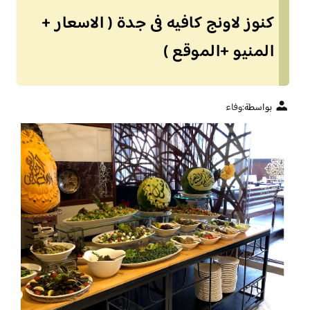
كنوز لاونج كافيه فى جدة ( الاسعار +
المنيو +الموقع )
بواسطة:
وفاء