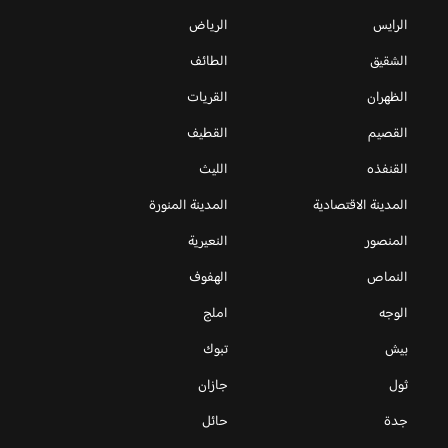
الرايس
الرياض
الشقيق
الطائف
الظهران
القريات
القصيم
القطيف
القنفذه
الليث
المدينة الاقتصادية
المدينة المنورة
المنصور
النعيرية
النماص
الهفوف
الوجه
املج
بيش
تبوك
ثول
جازان
جدة
حائل