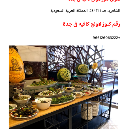
الشاطئ،، جدة 23411، المملكة العربية السعودية
رقم كنوز لاونج كافيه فى جدة
+966126063222