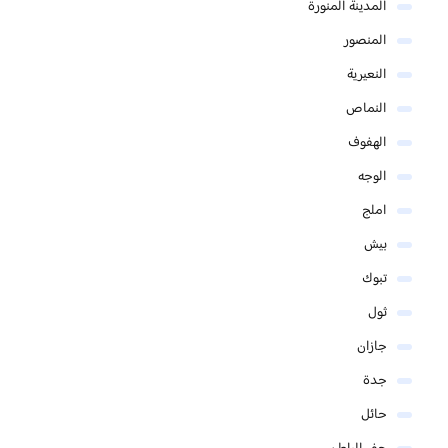
المدينة المنورة
المنصور
النعيرية
النماص
الهفوف
الوجه
املج
بيش
تبوك
ثول
جازان
جدة
حائل