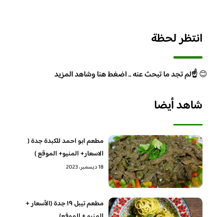
انتظر لحظة
😊
☝️لم تجد ما تبحث عنه .. اضغط هنا وشاهد المزيد
شاهد أيضا
مطعم ابو احمد للكبدة جدة (
الاسعار+ المنيو+ الموقع )
18 ديسمبر، 2023
مطعم تيبل ١٩ جدة (الأسعار +
المنيو + الموقع)