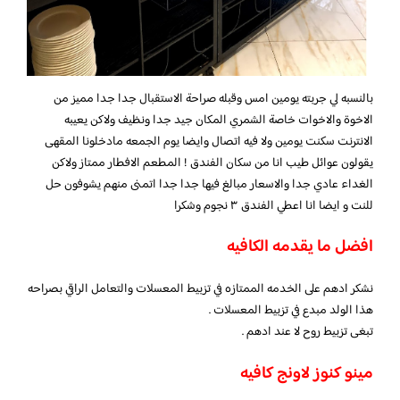
بالنسبه لي جربته يومين امس وقبله صراحة الاستقبال جدا جدا مميز من
الاخوة والاخوات خاصة الشمري المكان جيد جدا ونظيف ولاكن يعيبه
الانترنت سكنت يومين ولا فيه اتصال وايضا يوم الجمعه مادخلونا المقهى
يقولون عوائل طيب انا من سكان الفندق ! المطعم الافطار ممتاز ولاكن
الغداء عادي جدا والاسعار مبالغ فيها جدا جدا اتمنى منهم يشوفون حل
للنت و ايضا انا اعطي الفندق ٣ نجوم وشكرا
افضل ما يقدمه الكافيه
نشكر ادهم على الخدمه الممتازه في تزبيط المعسلات والتعامل الراقي بصراحه
هذا الولد مبدع في تزبيط المعسلات .
تبغى تزبيط روح لا عند ادهم .
مينو كنوز لاونج كافيه