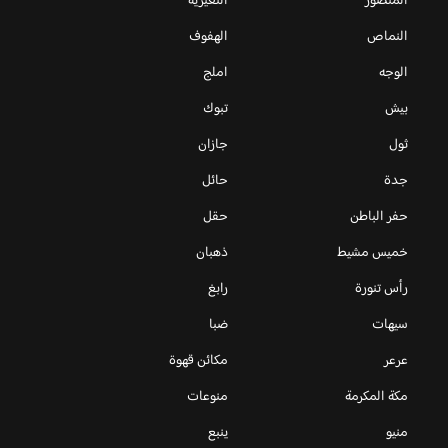
المنصور
النعيرية
النماص
الهفوف
الوجه
املج
بيش
تبوك
ثول
جازان
جدة
حائل
حفر الباطن
حقل
خميس مشيط
ذهبان
رأس تنورة
رابغ
سيهات
ضبا
عرعر
مكائن قهوة
مكة المكرمة
منوعات
منيو
ينبع