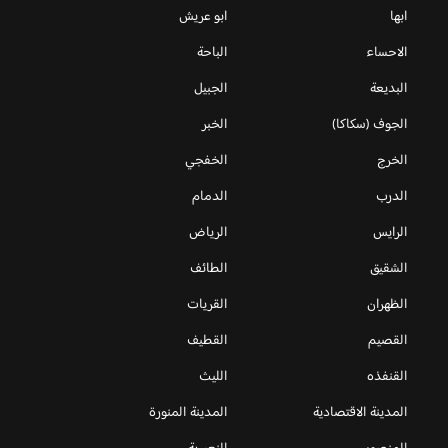
ابها
ابو عريش
الاحساء
الباحة
البديعة
الجبيل
الجوف (سكاكا)
الخبر
الخرج
الخفجي
الدرب
الدمام
الرايس
الرياض
الشقيق
الطائف
الظهران
القريات
القصيم
القطيف
القنفذه
الليث
المدينة الاقتصادية
المدينة المنورة