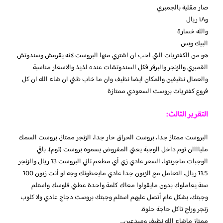
صار مقلية بالجمبري
و١٨ ريال
والله خسارة
البيك وبس
هو من الكفتريات التي احب ان اشتري منها البروست لانه يقرمش وسندوتش
القمبري والزنجر والبرقر فكل السندوتشات عنده لذيذ والاسعار مناسبة
والعمال نظيفين والمكان ايضا نظيف وان ما خاب ظني ان شاء الله ان كل
فروع كفتريات بروست السعودي ممتازة
التقرير الثالث:
البروست ممتاز جدا، بروست الحراق حار جدا، الزنجر ممتاز، بروست السمك
ملياااان ثوم داخل الوجبة يعني المفروض يسموه بروست (ثوم)، باقي
الوجبات ماجربتها، السعر عادي زي أي مطعم ثاني البروست 13 ريال والزنجر
11.5 ريال، التعامل مع الزبون جدا عادي مايعطونك وجه لو أنت زبون 100
سنة يعاملوك بدون مايقولوا معاك كلمة واحدة عطني فلوسك واستلم
وجبتك، بشكل عام أتصل عليهم استلم وجبتك بروست دجاج عادي ولا كلوب
زنجر وراح تاكل حاجة حلوة.
ممتاز ماشاء الله نظيف ومبدعين…