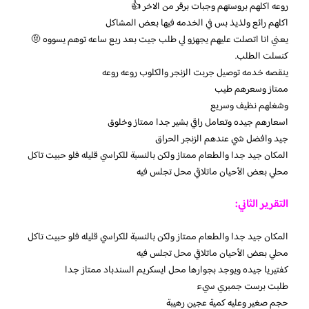
روعه اكلهم بروستهم وجبات برقر من الاخر 👍
اكلهم رائع ولذيذ بس في الخدمه فيها بعض المشاكل
يعني انا اتصلت عليهم يجهزو لي طلب جيت بعد ربع ساعه توهم يسووه 🤨
كنسلت الطلب.
ينقصه خدمه توصيل جربت الزنجر والكلوب روعه روعه
ممتاز وسعرهم طيب
وشغلهم نظيف وسريع
اسعارهم جيده وتعامل راقي بشير جدا ممتاز وخلوق
جيد وافضل شي عندهم الزنجر الحراق
المكان جيد جدا والطعام ممتاز ولكن بالنسبة للكراسي قليله فلو حبيت تاكل
محلي بعض الأحيان ماتلاقي محل تجلس فيه
التقرير الثاني:
المكان جيد جدا والطعام ممتاز ولكن بالنسبة للكراسي قليله فلو حبيت تاكل
محلي بعض الأحيان ماتلاقي محل تجلس فيه
كفتيريا جيده ويوجد بجوارها محل ايسكريم السندباد ممتاز جدا
طلبت برست جمبري سيء
حجم صغير وعليه كمية عجين رهيبة