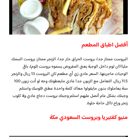
أفضل اطباق المطعم
البروست ممتاز جدا، بروست الحراق حار جدا، الزنجر ممتاز، بروست السمك
ملياااان ثوم داخل الوجبة يعني المفروض يسموه بروست (ثوم)، باقي
الوجبات ماجربتها، السعر عادي زي أي مطعم ثاني البروست 13 ريال والزنجر
11.5 ريال، التعامل مع الزبون جدا عادي مايعطونك وجه لو أنت زبون 100
سنة يعاملوك بدون مايقولوا معاك كلمة واحدة عطني فلوسك واستلم
وجبتك، بشكل عام أتصل عليهم استلم وجبتك بروست دجاج عادي ولا كلوب
زنجر وراح تاكل حاجة حلوة.
منيو كفتيريا وبروست السعودي مكة