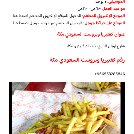
الموسيقى
:
لا يوجد
مواعيد العمل
:٦:٠٠ص–٢:٠٠ص
الموقع الإلكتروني للمطعم
: للدخول للموقع الإلكتروني للمطعم
اضغط هنا
الموقع على خرائط جوجل
: للوصول للمطعم عبر خرائط جوجل
اضغط هنا
عنوان كفتيريا وبروست السعودي مكة
شارع ثوبان النبوي، بطحاء قريش، مكة
رقم كفتيريا وبروست السعودي مكة
966553285846+