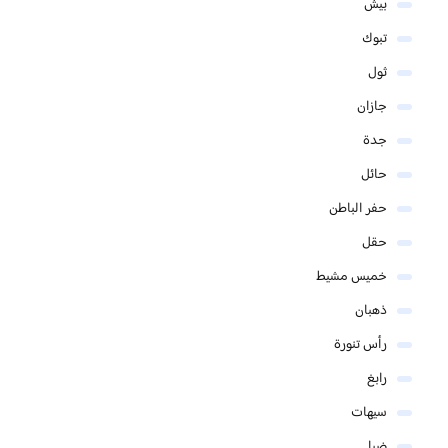
بيش
تبوك
ثول
جازان
جدة
حائل
حفر الباطن
حقل
خميس مشيط
ذهبان
رأس تنورة
رابغ
سيهات
ضبا