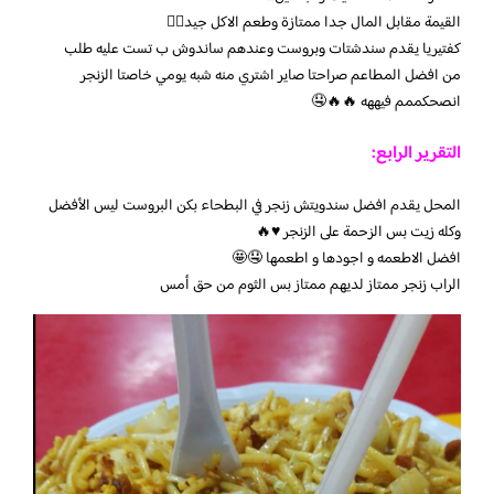
القيمة مقابل المال جدا ممتازة وطعم الاكل جيد👍🏻
كفتيريا يقدم سندشتات وبروست وعندهم ساندوش ب تست عليه طلب
من افضل المطاعم صراحتا صاير اشتري منه شبه يومي خاصتا الزنجر
انصحكممم فيههه 🔥🔥🤤
التقرير الرابع:
المحل يقدم افضل سندويتش زنجر في البطحاء بكن البروست ليس الأفضل
وكله زيت بس الزحمة على الزنجر ♥️🔥
افضل الاطعمه و اجودها و اطعمها 🤤🤩
الراب زنجر ممتاز لديهم ممتاز بس الثوم من حق أمس