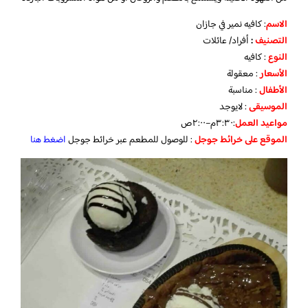
الاسم
: كافيه نمير في جازان
التصنيف
:
أفراد/ عائلات
النوع
: كافيه
الأسعار
: معقولة
الأطفال
: مناسبة
الموسيقى
: لايوجد
مواعيد
العمل
:٣:٣٠م–٢:٠٠ص
الموقع
على
خرائط
جوجل
: للوصول للمطعم عبر خرائط جوجل
اضغط هنا