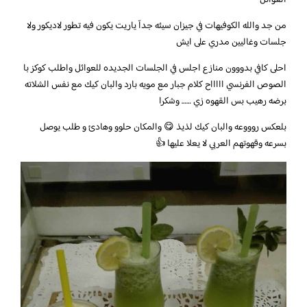
العوائل
من جد والله الكوفيهات في جيزان سيئه جدآ ياريت يكون فيه تطور لاديكور ولا
جلسات وغاليين مدري على ايش
احلى كافي بدووون منازع اجلس في الجلسات الجديده للعوائل واطلب كوكز با
الصوص الفرنسي اااااح كلام جبار مع مويه بارد والبان كيك مع نفس الشلاته
برضه رهيب بس القهوه زي …… وشكرا
بلعكس روووعه والبان كيك لذيذ 😋 والمكان حلوو وهادئ و طلب يوصل
بسرعه وقهوتهم العربي لا يعلا عليها 👍