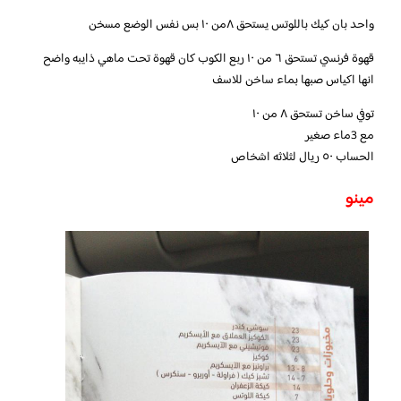
واحد بان كيك باللوتس يستحق ٨من ١٠ بس نفس الوضع مسخن
قهوة فرنسي تستحق ٦ من ١٠ ربع الكوب كان قهوة تحت ماهي ذايبه واضح
انها اكياس صبها بماء ساخن للاسف
توفي ساخن تستحق ٨ من ١٠
مع 3ماء صغير
الحساب ٥٠ ريال لثلاثه اشخاص
مينو