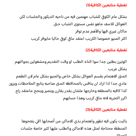
تغطية متابعين الكافية(1)
بشكل عام الكوفي للشباب مهتمين فيه من ناحيه الديكور والجلسات لكن
العوائل للاسف ماهو نفس مستوى الشباب حتى
ماكان غيري فيها والأهم عدم توفر
اكثر المنيو خصوصا الكريب اعتقد مافي كوفي حاليا مايوفر كريب
تغطية متابعين الكافية(2)
الوتيرز بطئين جدا سوا اثناء الطلب او وقت التقديم ومشغولين بجوالتهم
بشكل غريب
اتمنى الاهتمام بقسم العوائل بشكل خاص والمنيو بشكل عام لان الطعم
عادي جدا اذا اراد ان ينافس بالمحافظه اتمنى صاحبه يتابع الملاحظات ويزور
كذا كافيه بالمنطقه وخارجها علشان يقدر يقارن ويتميز وينجح ماعتقد راح
اكرر التجربه لانه مافي كريب وهذا حسابهم
تغطية متابعين الكافية(3)
ياليت يكون فيه تطور واهتمام بذي الاماكن من أصحابها اللي يفتحوها
المنطقة محتاجة لمثل هذه الاماكن والطلب عليها كثير خاصة جلسات