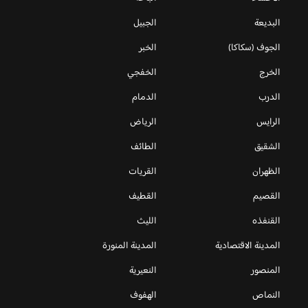
البديعة
الجبيل
الجوف (سكاكا)
الخبر
الخرج
الخفجي
الدرب
الدمام
الرايس
الرياض
الشقيق
الطائف
الظهران
القريات
القصيم
القطيف
القنفذه
الليث
المدينة الاقتصادية
المدينة المنورة
المنصور
النعيرية
النماص
الهفوف