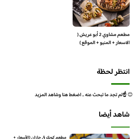
مطعم مشاوي 2 أبو عريش (
الاسعار + المنيو + الموقع )
انتظر لحظة
😊
☝️لم تجد ما تبحث عنه .. اضغط هنا وشاهد المزيد
شاهد أيضا
مطعم كويك في جازان (الأسعار +