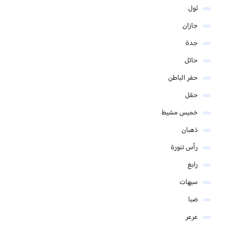
ثول
جازان
جدة
حائل
حفر الباطن
حقل
خميس مشيط
ذهبان
رأس تنورة
رابغ
سيهات
ضبا
عرعر