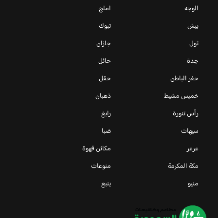
الوجه
املج
بيش
تبوك
ثول
جازان
جدة
حائل
حفر الباطن
حقل
خميس مشيط
ذهبان
رأس تنورة
رابغ
سيهات
ضبا
عرعر
مكائن قهوة
مكة المكرمة
منوعات
منيو
ينبع