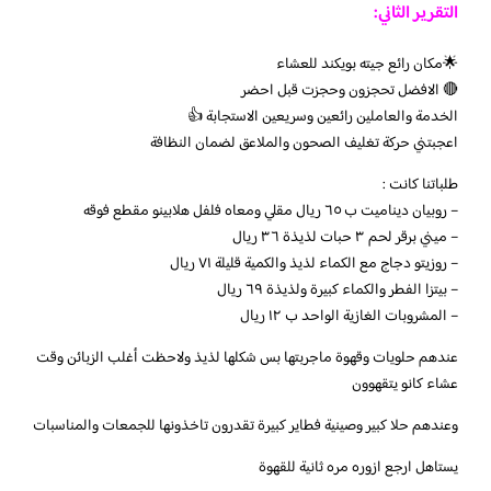
التقرير الثاني:
🌟مكان رائع جيته بويكند للعشاء
🔴 الافضل تحجزون وحجزت قبل احضر
الخدمة والعاملين رائعين وسريعين الاستجابة 👍
اعجبتني حركة تغليف الصحون والملاعق لضمان النظافة
طلباتنا كانت :
– روبيان ديناميت ب ٦٥ ريال مقلي ومعاه فلفل هلابينو مقطع فوقه
– ميني برقر لحم ٣ حبات لذيذة ٣٦ ريال
– روزيتو دجاج مع الكماء لذيذ والكمية قليلة ٧١ ريال
– بيتزا الفطر والكماء كبيرة ولذيذة ٦٩ ريال
– المشروبات الغازية الواحد ب ١٢ ريال
عندهم حلويات وقهوة ماجربتها بس شكلها لذيذ ولاحظت أغلب الزبائن وقت
عشاء كانو يتقهوون
وعندهم حلا كبير وصينية فطاير كبيرة تقدرون تاخذونها للجمعات والمناسبات
يستاهل ارجع ازوره مره ثانية للقهوة