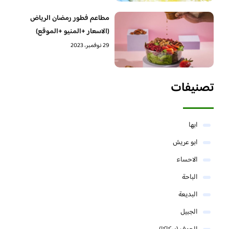
مطاعم فطور رمضان الرياض
(الاسعار +المنيو +الموقع)
29 نوفمبر، 2023
تصنيفات
ابها
ابو عريش
الاحساء
الباحة
البديعة
الجبيل