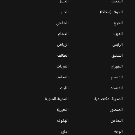
البديعة
الجبيل
الجوف (سكاكا)
الخبر
الخرج
الخفجي
الدرب
الدمام
الرايس
الرياض
الشقيق
الطائف
الظهران
القريات
القصيم
القطيف
القنفذه
الليث
المدينة الاقتصادية
المدينة المنورة
المنصور
النعيرية
النماص
الهفوف
الوجه
املج