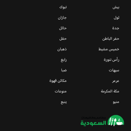
بيش
تبوك
ثول
جازان
جدة
حائل
حفر الباطن
حقل
خميس مشيط
ذهبان
رأس تنورة
رابغ
سيهات
ضبا
عرعر
مكائن قهوة
مكة المكرمة
منوعات
منيو
ينبع