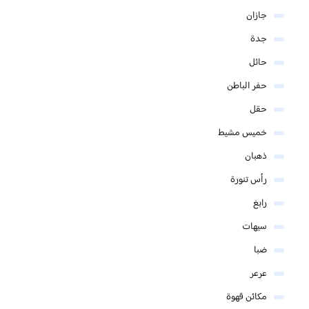
جازان
جدة
حائل
حفر الباطن
حقل
خميس مشيط
ذهبان
رأس تنورة
رابغ
سيهات
ضبا
عرعر
مكائن قهوة