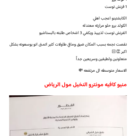
1 فرنش توست
الكابشتينو اعجب اهلي
الكولد برو حلو مرارته معتدله
الفرنش توست لذيييذ ويكفي 3 اشخاص طلبته بالبستاشيو
نقصت نجمه بسبب المكان ضيق ومافي طاولات كثير اتمنى انو يوسعونه بشكل
اكبر 👏🏻
متعاونين ولطيفين وسريعين جداً
الاسعار متوسطه الى مرتفعه 💸
منيو كافيه مونترو النخيل مول الرياض