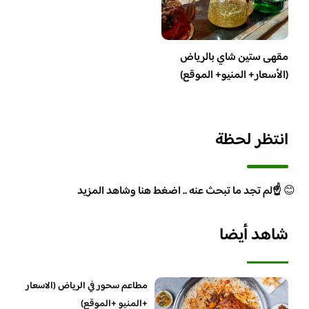
مقهى ستين شاي بالرياض
(الأسعار+ المنيو+ الموقع)
انتظر لحظة
😊
☝️لم تجد ما تبحث عنه .. اضغط هنا وشاهد المزيد
شاهد أيضا
مطاعم سحور في الرياض (الاسعار
+المنيو +الموقع)