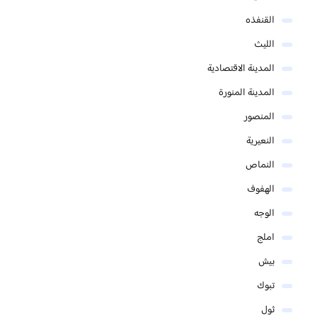
القنفذه
الليث
المدينة الاقتصادية
المدينة المنورة
المنصور
النعيرية
النماص
الهفوف
الوجه
املج
بيش
تبوك
ثول