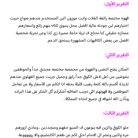
التقرير الأول:
قهوه مختصه رائعة الفلات وايت موزون البن المستخدم عندهم صواع حبيت
اختيارهم لبن جودته عالية
افضل محل يسوي v60 بنهم رائع واسعارهم
ممتازه حقيقي كنا نحتاج ف تربة حاجة مميزة زي كذا وعن تجربة شخصية
افضل من بعض الكافيهات المشهورة يستحق الدعم
التقرير الثاني:
المكان يفتح النفس والقهوة من محمصه مختصه عجبتني جداً والموظفين
بشوشين من اعلى لاعلى الكوفي جداً رايق وجميل جربت جميع القهاوي عندهم
لذيذة أقسم بالله كلمة رهيب قليلة بحقه انا اتكلم عن الأسعار ولا عن تعامل
الموظفين ولا قهوتهم اللي تجيب العافيه أشكركم كُل الشكر على هذا البراند
وبأذن الله اشوفه في جميع انحاء المملكة .
التقرير الثالث:
حلو الكوفي والزين فيه ينوعون ف المنيو حقهم ومتجددين ، وعادي ازورهم
مره واثنين وعشر الى الامام احكي لكم عن طعم الكابتشينو والا روووووعة