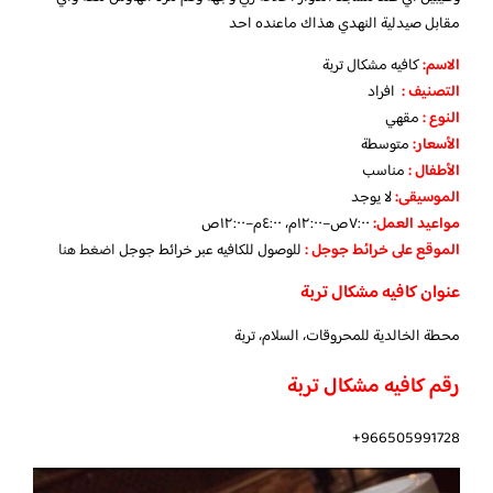
مقابل صيدلية النهدي هذاك ماعنده احد
الاسم
:
كافيه مشكال تربة
التصنيف
:
افراد
النوع :
مقهي
الأسعار:
متوسطة
الأطفال
:
مناسب
الموسيقى:
لا يوجد
مواعيد العمل
:
٧:٠٠ص–١٢:٠٠م، ٤:٠٠م–١٢:٠٠ص
الموقع على خرائط جوجل
:
للوصول للكافيه عبر خرائط جوجل
اضغط هنا
عنوان كافيه مشكال تربة
محطة الخالدية للمحروقات، السلام، تربة
رقم كافيه مشكال تربة
966505991728+