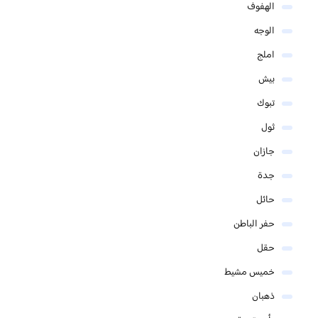
الهفوف
الوجه
املج
بيش
تبوك
ثول
جازان
جدة
حائل
حفر الباطن
حقل
خميس مشيط
ذهبان