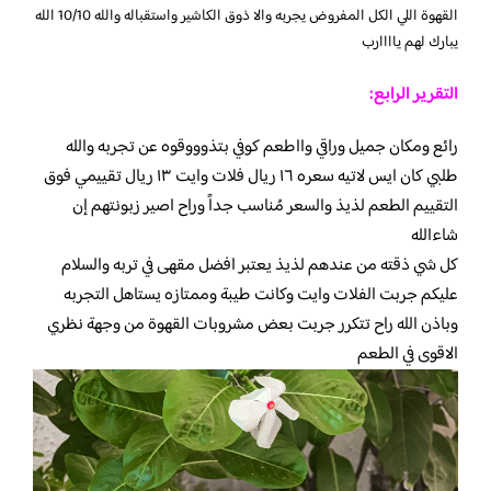
القهوة اللي الكل المفروض يجربه والا ذوق الكاشير واستقباله والله 10/10 الله
يبارك لهم ياااارب
التقرير الرابع:
رائع ومكان جميل وراقي وااطعم كوفي بتذوووقوه عن تجربه والله
طلبي كان ايس لاتيه سعره ١٦ ريال فلات وايت ١٣ ريال تقييمي فوق
التقييم الطعم لذيذ والسعر مُناسب جداً وراح اصير زبونتهم إن
شاءالله
كل شي ذقته من عندهم لذيذ يعتبر افضل مقهى في تربه والسلام
عليكم جربت الفلات وايت وكانت طيبة وممتازه يستاهل التجربه
وباذن الله راح تتكرر جربت بعض مشروبات القهوة من وجهة نظري
الاقوى في الطعم