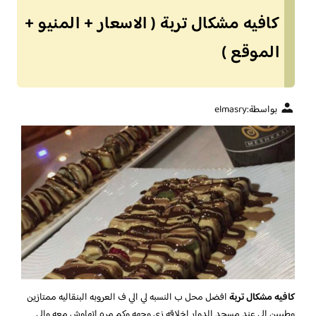
كافيه مشكال تربة ( الاسعار + المنيو +
الموقع )
بواسطة:
elmasry
كافيه مشكال تربة
افضل محل ب النسبه لي الي ف العروبه البنقاليه ممتازين
وطيبين الي عند مسجد الدوار اخلاقه زي وجهه وكم مره اتهاوش معه والي