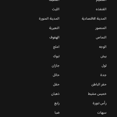
القصيم
القطيف
القنفذه
الليث
المدينة الاقتصادية
المدينة المنورة
المنصور
النعيرية
النماص
الهفوف
الوجه
املج
بيش
تبوك
ثول
جازان
جدة
حائل
حفر الباطن
حقل
خميس مشيط
ذهبان
رأس تنورة
رابغ
سيهات
ضبا