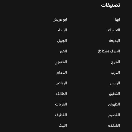
تصنيفات
ابها
ابو عريش
الاحساء
الباحة
البديعة
الجبيل
الجوف (سكاكا)
الخبر
الخرج
الخفجي
الدرب
الدمام
الرايس
الرياض
الشقيق
الطائف
الظهران
القريات
القصيم
القطيف
القنفذه
الليث