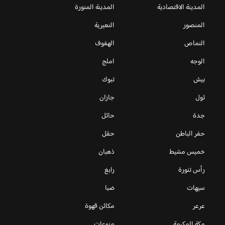
المدينة الاقتصادية
المدينة المنورة
المنصور
النعيرية
النماص
الهفوف
الوجه
املج
بيش
تبوك
ثول
جازان
جدة
حائل
حفر الباطن
حقل
خميس مشيط
ذهبان
رأس تنورة
رابغ
سيهات
ضبا
عرعر
مكائن قهوة
مكة المكرمة
منوعات