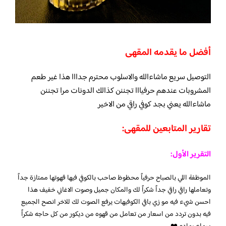
أفضل ما يقدمه المقهى
التوصيل سريع ماشاءالله والاسلوب محترم جدااا هذا غير طعم
المشروبات عندهم حرفيااا تجننن كذالك الدونات مرا تجننن
ماشاءالله يعني بجد كوفي راقي من الاخير
تقارير المتابعين للمقهى:
التقرير الأول:
الموظفة اللي بالصباح حرفياً محظوظ صاحب بالكوفي فيها قهوتها ممتازة جداً
وتعاملها راقي راقي جداً شكراً لك والمكان جميل وصوت الاغاني خفيف هذا
احسن شيء فيه مو زي باقي الكوفيهات يرفع الصوت لك للاخر انصح الجميع
فيه بدون تردد من اسعار من تعامل من قهوه من ديكور من كل حاجه شكراً