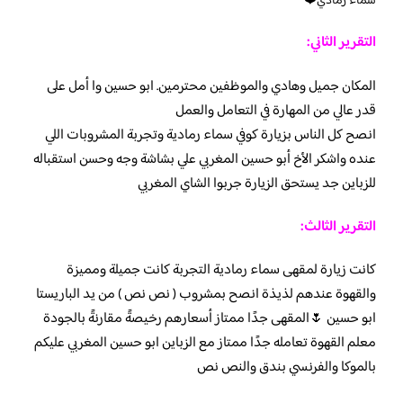
سماء رمادي❤️
التقرير الثاني:
المكان جميل وهادي والموظفين محترمين. ابو حسين وا أمل على
قدر عالي من المهارة في التعامل والعمل
انصح كل الناس بزيارة كوفي سماء رمادية وتجربة المشروبات اللي
عنده واشكر الأخ أبو حسين المغربي علي بشاشة وجه وحسن استقباله
للزباين جد يستحق الزيارة جربوا الشاي المغربي
التقرير الثالث:
كانت زيارة لمقهى سماء رمادية التجربة كانت جميلة ومميزة
والقهوة عندهم لذيذة انصح بمشروب ( نص نص ) من يد الباريستا
ابو حسين 🌷المقهى جدًا ممتاز أسعارهم رخيصةً مقارنةً بالجودة
معلم القهوة تعامله جدًا ممتاز مع الزباين ابو حسين المغربي عليكم
بالموكا والفرنسي بندق والنص نص