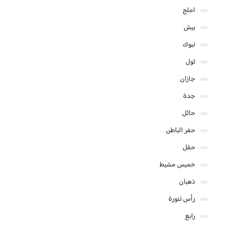
املج
بيش
تبوك
ثول
جازان
جدة
حائل
حفر الباطن
حقل
خميس مشيط
ذهبان
رأس تنورة
رابغ