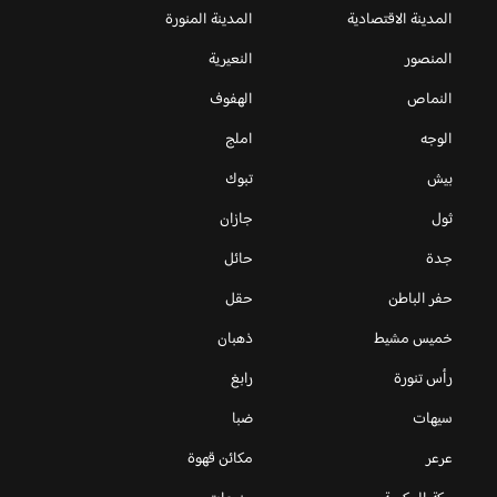
المدينة الاقتصادية
المدينة المنورة
المنصور
النعيرية
النماص
الهفوف
الوجه
املج
بيش
تبوك
ثول
جازان
جدة
حائل
حفر الباطن
حقل
خميس مشيط
ذهبان
رأس تنورة
رابغ
سيهات
ضبا
عرعر
مكائن قهوة