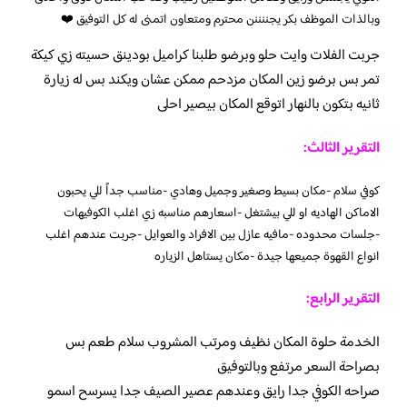
وبالذات الموظف بكر يجننننن محترم ومتعاون اتمنى له كل التوفيق ❤️
جربت الفلات وايت حلو وبرضو طلبنا كراميل بودينق حسيته زي كيكة
تمر بس برضو زين المكان مزدحم ممكن عشان ويكند بس له زيارة
ثانيه بتكون بالنهار اتوقع المكان بيصير احلى
التقرير الثالث:
كوفي سلام -مكان بسيط وصغير وجميل وهادي -مناسب جداً للي يحبون
الاماكن الهاديه او للي بيشتغل -اسعارهم مناسبه زي اغلب الكوفيهات
-جلسات محدوده -مافيه عازل بين الافراد والعوايل -جربت عندهم اغلب
انواع القهوة جميعها جيدة -مكان يستاهل الزياره
التقرير الرابع:
الخدمة حلوة المكان نظيف ومرتب المشروب سلام طعم بس
بصراحة السعر مرتفع وبالتوفيق
صراحه الكوفي جدا رايق وعندهم عصير الصيف جدا يسرسح اسمو