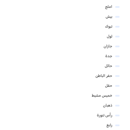
املج
بيش
تبوك
ثول
جازان
جدة
حائل
حفر الباطن
حقل
خميس مشيط
ذهبان
رأس تنورة
رابغ