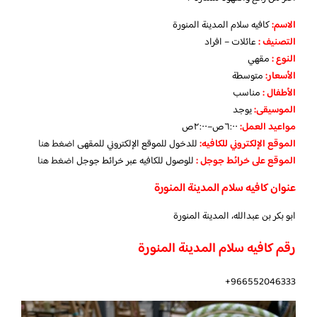
الاسم
:
كافيه سلام المدينة المنورة
التصنيف
:
عائلات – افراد
النوع :
مقهي
الأسعار:
متوسطة
الأطفال
:
مناسب
الموسيقى:
يوجد
مواعيد العمل
:
٦:٠٠ص–٢:٠٠ص
الموقع الإلكتروني للكافيه:
للدخول للموقع الإلكتروني للمقهى
اضغط هنا
الموقع على خرائط جوجل
:
للوصول للكافيه عبر خرائط جوجل
اضغط هنا
عنوان كافيه سلام المدينة المنورة
ابو بكر بن عبدالله، المدينة المنورة
رقم كافيه سلام المدينة المنورة
966552046333+