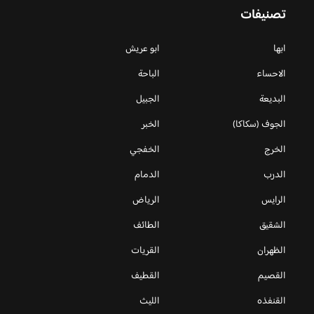
تصنيفات
ابها
ابو عريش
الاحساء
الباحة
البديعة
الجبيل
الجوف (سكاكا)
الخبر
الخرج
الخفجي
الدرب
الدمام
الرايس
الرياض
الشقيق
الطائف
الظهران
القريات
القصيم
القطيف
القنفذه
الليث