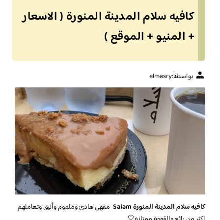
كافيه سلام المدينة المنورة ( الاسعار
+ المنيو + الموقع )
بواسطة:
elmasry
كافيه سلام المدينة المنورة Salam
مقهى هادئ وملموم وأنيق وتعاملهم
اكثر من رائع والقهوه ممتازه🤍