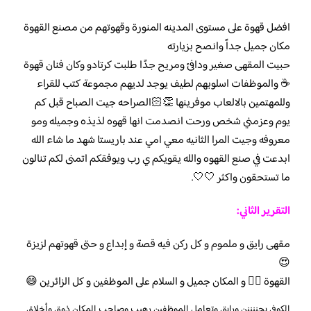
افضل قهوة على مستوى المدينه المنورة وقهوتهم من مصنع القهوة
مكان جميل جداً وانصح بزيارته
حبيت المقهى صغير ودافئ ومريح جدًا طلبت كرتادو وكان فنان قهوة
☕️ والموظفات اسلوبهم لطيف يوجد لديهم مجموعة كتب للقراء
وللمهتمين بالالعاب موفرينها 👏🏻الصراحه جيت الصباح قبل كم
يوم وعزمني شخص ورحت انصدمت انها قهوه لذيذه وجميله ومو
معروفه وجيت المرا الثانيه معي امي عند باريستا شهد ما شاء الله
ابدعت في صنع القهوه والله يقويكم ي رب ويوفقكم اتمنى لكم تنالون
ما تستحقون واكثر 🤍🤍.
التقرير الثاني:
مقهى رايق و ملموم و كل ركن فيه قصة و إبداع و حتى قهوتهم لزيزة
😍
القهوة 👍🏽 و المكان جميل و السلام على الموظفين و كل الزائرين 😄
الكوفي يجننننن ورايق وتعامل الموظفين رهيب وصاحب المكان ذوق وأخلاق