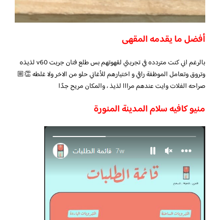
أفضل ما يقدمه المقهى
بالرغم اني كنت متردده في تجربتي لقهوتهم بس طلع فنان جربت v60 لذيذه
وتروق وتعامل الموظفة راقي و اختيارهم للأغاني حلو من الاخر ولا غلطه 👏🏼
صراحه الفلات وايت عندهم مرااا لذيذ ، والمكان مريح جدًا
منيو كافيه سلام المدينة المنورة