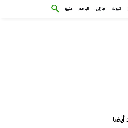
تبوك
جازان
الباحة
منيو
أيضا