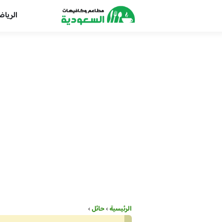
الريا
الرئيسية
›
حائل
›