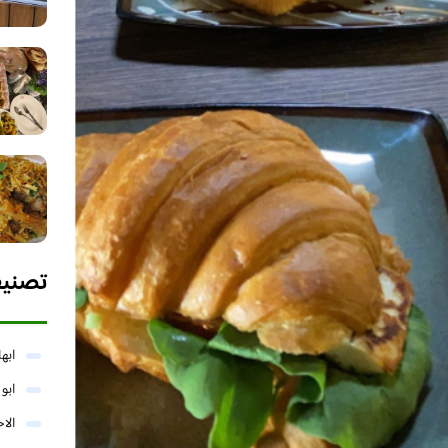
تصني
ابها
ابو
الا