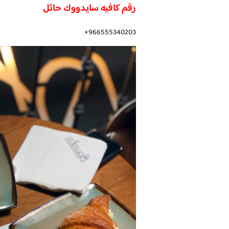
رقم كافيه سايدووك حائل
966555340203+