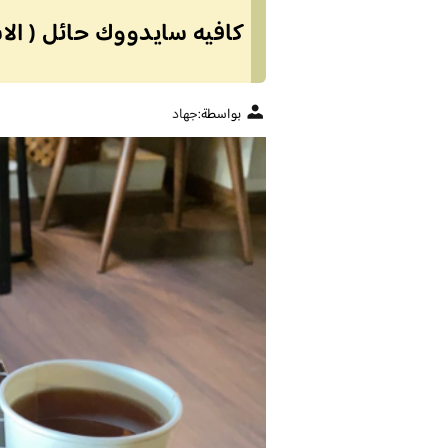
كافيه سايدووك حائل ( الاس
بواسطة:
جهاد