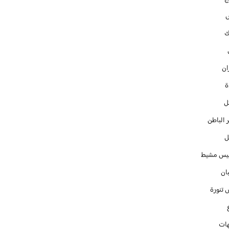
ك
ان
ل
 الباطن
ل
س مشيط
ان
 تنورة
ات