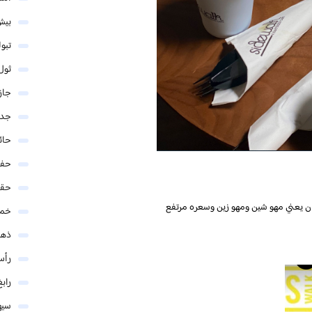
بيش
تبو
ثول
جاز
جدة
حائ
حفر
حق
ن يعني مهو شين ومهو زين وسعره مرتفع
خمي
ذهب
رأس
رابغ
سيه