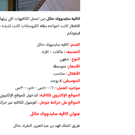
كافيه سايدووك حائل
من اجمل الكافيهات اللي زرتها
الافطار كانت اجواءه بطله الكروسانات كانت لذيذه جدا
لايفوتكم
الاسم
:
كافيه سايدووك حائل
التصنيف
:
عائلات – افراد
النوع :
مقهي
الأسعار:
متوسطة
الأطفال
:
مناسب
الموسيقى:
لا يوجد
مواعيد العمل
:
٦:٠٠–١١:٠٠ص ٥:٠٠م–٣:٠٠ص
الموقع الإلكتروني للكافيه:
للدخول للموقع الإلكترون
الموقع على خرائط جوجل
:
للوصول للكافيه عبر خرا
عنوان كافيه سايدووك حائل
طريق الملك فهد بن عبدالعزيز، النقرة، حائل