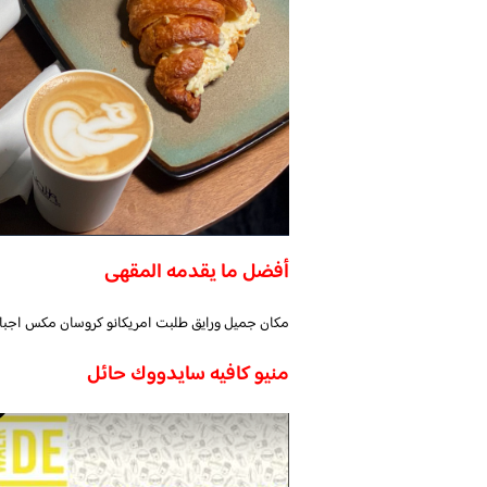
أفضل ما يقدمه المقهى
مكان جميل ورايق طلبت امريكانو كروسان مكس اجبا
منيو كافيه سايدووك حائل