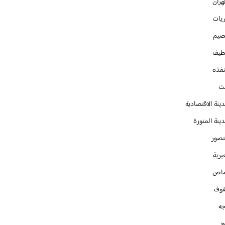
هران
ريات
صيم
طيف
نفذه
يث
ينة الاقتصادية
ينة المنورة
نصور
يرية
ماص
فوف
جه
ج