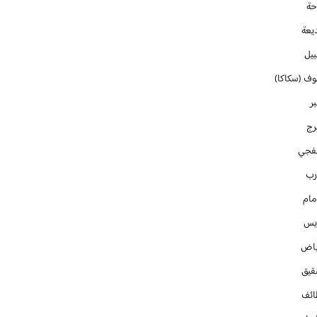
حة
يعة
بيل
وف (سكاكا)
ر
رج
فجي
رب
مام
ايس
ياض
قيق
ائف