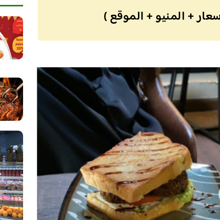
عار + المنيو + الموقع )