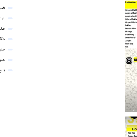
ضبا
عرع
مكا
مكة
منو
مني
ينبع