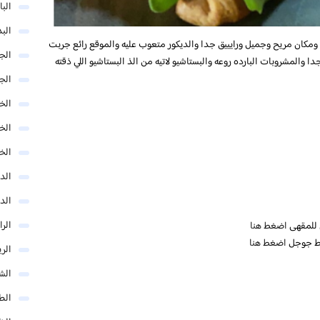
البا
البد
 ومكان مريح وجميل ورايييق جدا والديكور متعوب عليه والموقع رائع جربت
الج
 والمشروبات البارده روعه والبستاشيو لاتيه من الذ البستاشيو اللي ذقته
الج
الخب
الخ
الخ
الد
الد
الر
ي للمقهى
اضغط هنا
ئط جوجل
اضغط هنا
الر
الش
الط