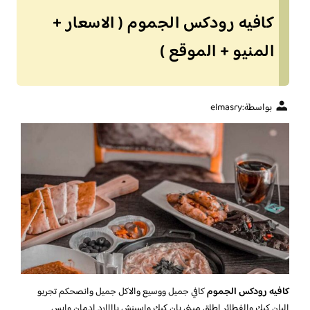
كافيه رودكس الجموم ( الاسعار +
المنيو + الموقع )
بواسطة:
elmasry
كافيه رودكس الجموم
كافي جميل ووسيع والاكل جميل وانصحكم تجربو
البان كيك والفطائر اطلق ميني بان كيك واسبنش باااارد ادمان وايس