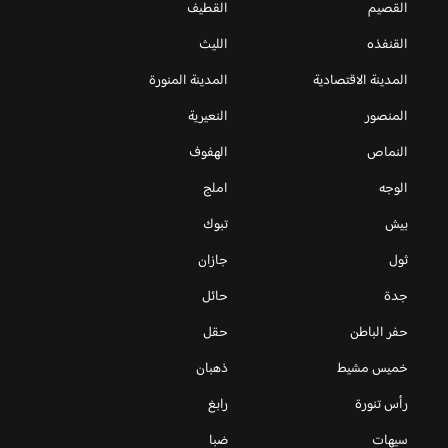
القصيم
القطيف
القنفذه
الليث
المدينة الاقتصادية
المدينة المنورة
المنصور
النعيرية
النماص
الهفوف
الوجه
املج
بيش
تبوك
ثول
جازان
جدة
حائل
حفر الباطن
حقل
خميس مشيط
ذهبان
رأس تنورة
رابغ
سيهات
ضبا