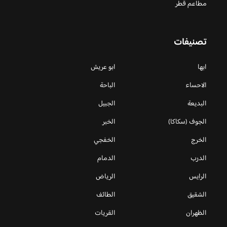
مطاعم قطر
تصنيفات
ابها
ابو عريش
الاحساء
الباحة
البديعة
الجبيل
الجوف (سكاكا)
الخبر
الخرج
الخفجي
الدرب
الدمام
الرايس
الرياض
الشقيق
الطائف
الظهران
القريات