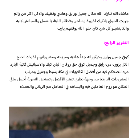
ماشاءالله تبارك الله مكان جميل ورايق وهادي ونظيف والاكل اكثر من رائع
جربت الميني بانكيك لذيييذ وساخن وفطائر اللبنة بالعسل والسبانش لاتيه
والكابتشينو كل شي كان حلو، الله يوفقهم يارب
التقرير الرابع:
كوفي جميل ورايق وديكوراته جداً هاديه ومريحه ومشروباتهم لذيذه انصح
الكل يزوره مره رايق وجميل كوفي حق روقان البان كيك والاسبانيش لاتية البارد
مره انصحكم فيه من أفضل الكافيهات في مكة بسيط وجميل ومرتب
المشروبات الباردة من وجهة نظري تعتبر الأفضل وتستحق التجربة أجمل مافي
المكان هو روح العاملين فيه والبساطه في التعامل مع الزبائن والعملاء