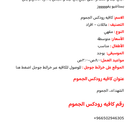
بستاشيو يفوووووز
الاسم
:
كافيه رودكس الجموم
التصنيف
:
عائلات – افراد
النوع :
مقهي
الأسعار:
متوسطة
الأطفال
:
مناسب
الموسيقى:
يوجد
مواعيد العمل
:
٨:٠٠ص–٢:٠٠ص
الموقع على خرائط جوجل
:
للوصول للكافيه عبر خرائط جوجل
اضغط هنا
عنوان كافيه رودكس الجموم
الشهداء،، الجموم
رقم كافيه رودكس الجموم
966502946305+