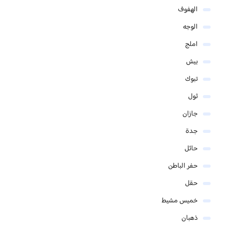
الهفوف
الوجه
املج
بيش
تبوك
ثول
جازان
جدة
حائل
حفر الباطن
حقل
خميس مشيط
ذهبان