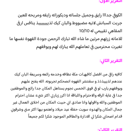
التقرير الأول:
الكوفي جدااا رايق وجميل جلساته وديكوراته رايقه ومريحه للعين
جربت السبانش لاتيه مضبووط والبان كيك لذيييييييذ ينافس ارقى
المقاهي تقييمي له 10/10
للامانه زرتهم مرتين ما شاء الله تبارك الرحمن جودة القهوة نفسها ما
تغيرت محترمين في تعاملهم الله يبارك لهم ويوفقهم
التقرير الثاني:
كافيه راقي من افضل كافيهـات مكة نظافه وخدمه رائعه وسريعة البان كيك
عندهم لذيييذذذ و سقنتشر القهوه انصحكم تجربونه. الله يفتح عليهم
ويوفقهم يارب لو في فوق الخمس نجوم يستاهل المكان جدا رائع والموظفين
جدا في غاية الرقه والاحترام واللباقة انا اكرر زيارتي اكثر شيء عشان احترام
الموظفين والله واقولها وانا صادق اني حبيت المكان من اخلاق العمال غير
جمال المكان والهدوء سويت حفلة عيد ميلاد واهتمو بيها اكثر مني وشرفوني
قدام اصحابي شكرا لي الادارة والطاقم الموجود شكرا لكم جميعاً
التقرير الثالث: