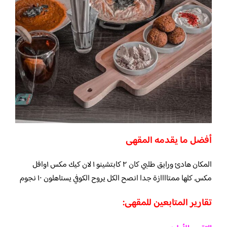
أفضل ما يقدمه المقهى
المكان هادئ ورايق طلبي كان ٢ كابتشينو ١ لان كيك مكس ١وافل
مكس. كلها ممتاااازة جدا انصح الكل يروح الكوفي يستاهلون ١٠ نجوم
تقارير المتابعين للمقهى: