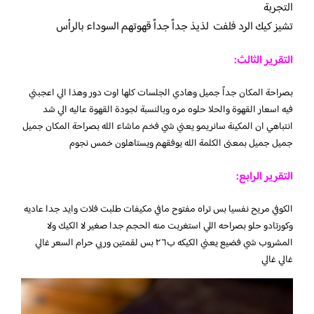
التجربة
تشيز كيك الرد فلفت لذيذ جداً جداً قهوتهم السوداء بالرأس
التقرير الثالث:
بصراحة المكان جداً جميل وهادي الجلسات كلها اوت دور وهذا الي اعجبني
فيه اسعار القهوة والحلا حلوه مره وبالنسبة لجودة القهوة عاليه الي شد
انتباهي ان المكينة سانريمو يعني شي فخم ماشاء الله بصراحة المكان جميل
جميل جميل بمعنى الكلمة الله يوفقهم ويستاهلون خمس نجوم
التقرير الرابع:
الكوفي مريح نفسيا بس تراه مفتوح مافي مكيفات طلبت فلات وايد جدا عاديه
وكورتادو حلو بصراحه اللي استغربت منه الحجم جدا صغير لا الكيك ولا
المشروب شي فضيع يعني الكيكه ب٢٦ بس لقمتين وربي حرام السعر غالي
غالي غالي