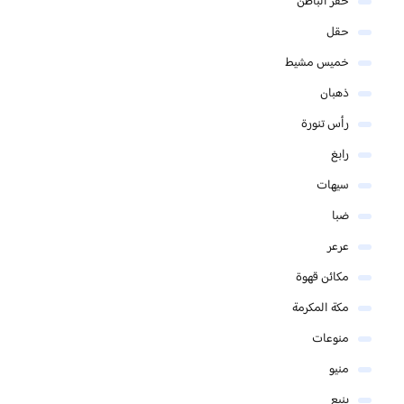
حفر الباطن
حقل
خميس مشيط
ذهبان
رأس تنورة
رابغ
سيهات
ضبا
عرعر
مكائن قهوة
مكة المكرمة
منوعات
منيو
ينبع