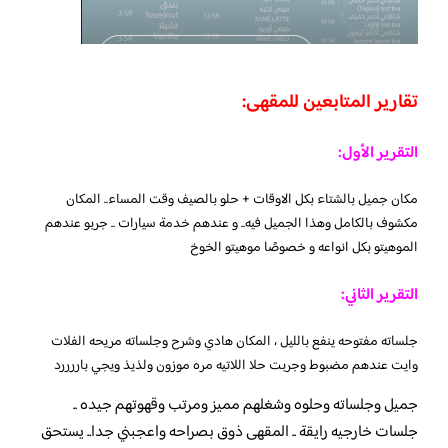
تقارير المتابعين للمقهى:
التقرير الأول:
مكان جميل بالشتاء بكل الاوقات + حلو بالصيف وقت المساء.. المكان
مكشوف بالكامل وهذا الجميل فيه.. و عندهم خدمة سيارات .. جربو عندهم
الموهيتو بكل انواعه و خصوصًا موهيتو الخوخ
التقرير الثاني:
جلساته مفتوحه ينفع بالليل ، المكان هادي وشرح وجلساته مريحه الفلات
وايت عندهم مضبوط وجربت حلا اللاتيه مره موزون ولذيذ ويجي باررررد
جميل وجلساته وحلوه وشغلهم مميز ومرتب وقهوتهم جيده ..
جلسات خارجيه رايقة .. المقهى ذوق بصراحه واعجبني جدا.. يستحق