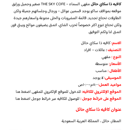
كافيه ذا سكاي حائل
مقهى السماء – THE SKY COFE صغير وجميل ورايق
موقعه بمواقف ساكو يوجد قسمين عوائل – ورجال وجلساتهم جميلة ولكن
الطاولات تحتاج تجديد. قائمة المشروبات والحلى متنوعة واسعارهم جيدة
ولكن تحتاج تنوع اكثر خصوصاً لحزب الشاي، اتمنى يضيفون موالح وبيتي فور.
اتمنى لنا ولكم التوفيق.
الاسم
:
كافيه ذا سكاي حائل
التصنيف
:
عائلات – افراد
النوع :
مقهي
الأسعار:
متوسطة
الأطفال
:
مناسب
الموسيقى:
لا يوجد
مواعيد العمل
:
٥:٠٠م–١٠:٠٠ص
الموقع الإلكتروني للكافيه:
للدخول للموقع الإلكتروني للمقهى
اضغط هنا
الموقع على خرائط جوجل
:
للوصول للكافيه عبر خرائط جوجل
اضغط هنا
عنوان كافيه ذا سكاي حائل
المطار، حائل ، المملكة العربية السعودية