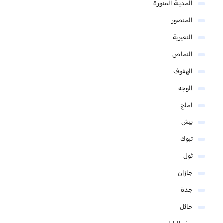
المدينة المنورة
المنصور
النعيرية
النماص
الهفوف
الوجه
املج
بيش
تبوك
ثول
جازان
جدة
حائل