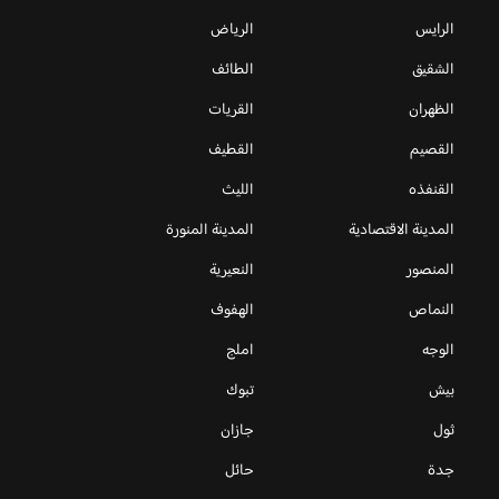
الرايس
الرياض
الشقيق
الطائف
الظهران
القريات
القصيم
القطيف
القنفذه
الليث
المدينة الاقتصادية
المدينة المنورة
المنصور
النعيرية
النماص
الهفوف
الوجه
املج
بيش
تبوك
ثول
جازان
جدة
حائل