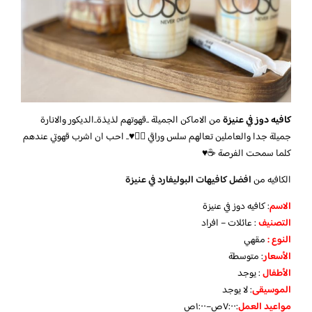
كافيه دوز في عنيزة
من الاماكن الجميلة ..قهوتهم لذيذة..الديكور والانارة
جميلة جدا والعاملين تعالهم سلس وراقي 👍🏼♥️.. احب ان اشرب قهوتي عندهم
كلما سمحت الفرصة ☕️♥️
الكافيه من
افضل كافيهات البوليفارد في عنيزة
الاسم
: كافيه دوز في عنيزة
التصنيف
: عائلات – افراد
النوع :
مقهي
الأسعار
:
متوسطة
الأطفال
:
يوجد
الموسيقى
:
لا يوجد
مواعيد العمل
:٧:٠٠ص–١:٠٠ص