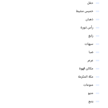
حقل
خميس مشيط
ذهبان
رأس تنورة
رابغ
سيهات
ضبا
عرعر
مكائن قهوة
مكة المكرمة
منوعات
منيو
ينبع