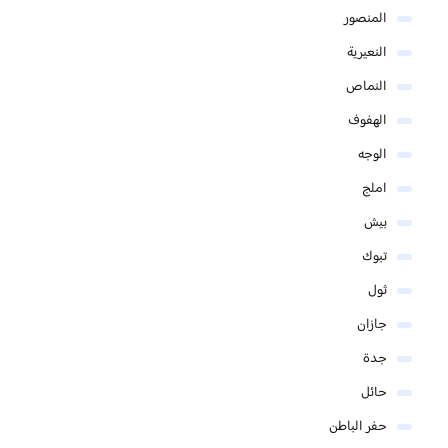
المنصور
النعيرية
النماص
الهفوف
الوجه
املج
بيش
تبوك
ثول
جازان
جدة
حائل
حفر الباطن