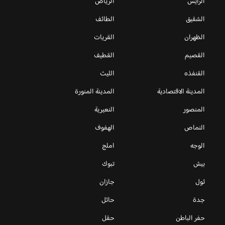
الرايس
الرياض
الشقيق
الطائف
الظهران
القريات
القصيم
القطيف
القنفذه
الليث
المدينة الاقتصادية
المدينة المنورة
المنصور
النعيرية
النماص
الهفوف
الوجه
املج
بيش
تبوك
ثول
جازان
جدة
حائل
حفر الباطن
حقل