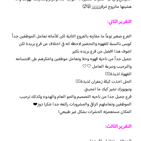
هشيتها ماتروح تنرفزززززز 😤🥵
التقرير الثاني:
الفرع صغير نوعاً ما مقارنه بالفروع الثانية لكن للأمانه تعامل الموظفين جداً
كويس بالنسبة للقهوه والتحضير لاحظة انه في اختلاف عن فرع بريدة لكن
اشوف هذا افضل من فرع بريده بكثير
جميل جداً من ناحية قهوه وحلا وتعامل موظفين واشكرهم على الابتسامه
والترحيب وسرعة العامل 🤍🤍
القهوة لذيذة👍🏼
الحلى اخذت كيكة زعفران لذيذة👍🏼
ونيويورك تشيز كيك ما اعجبني
فرع جميل جدا من ناحيه التصميم والجو العام والهدوء وكذلك ترحيب
الموظفين وتعاملهم الراقي والمشروبات رائعه جدا شكرا دوز❤️
المكان مستعمرته الحشرات بشكل غير طبيعي!
التقرير الثالث: