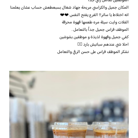
الموظفين تعامل راقي جدا
المكان جميل والكراسي مريحة جهاد شغال بسبعطعش حساب عشان يعلمنا
انه اختلاط يا ساتر!! الفرع يفتح النفس ❤️❤️
الفلات وايت سيئة مره طعمها قهوة محرقة
الموظف فراس جميل جداً بالتعامل .
كفي جميل وقهوة لذيذة و موظفين بشوشين
احلا شي عندهم سبانيش بارد 👍🏻
نشكر الموظف فراس على حسن الرقي والتعامل