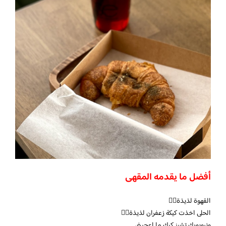
أفضل ما يقدمه المقهى
القهوة لذيذة👍🏼
الحلى اخذت كيكة زعفران لذيذة👍🏼
ونيويورك تشيز كيك ما اعجبني