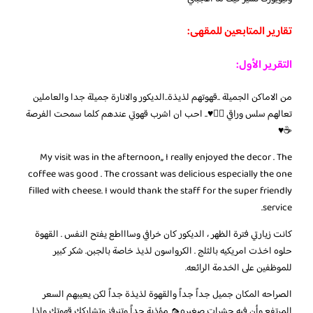
تقارير المتابعين للمقهى:
التقرير الأول:
من الاماكن الجميلة ..قهوتهم لذيذة..الديكور والانارة جميلة جدا والعاملين
تعالهم سلس وراقي 👍🏼♥️.. احب ان اشرب قهوتي عندهم كلما سمحت الفرصة
☕️♥️
My visit was in the afternoon,, I really enjoyed the decor . The
coffee was good . The crossant was delicious especially the one
filled with cheese. I would thank the staff for the super friendly
service.
كانت زيارتي فترة الظهر ، الديكور كان خرافي وساااطع يفتح النفس . القهوة
حلوه اخذت امريكيه بالثلج . الكرواسون لذيذ خاصة بالجبن. شكر كبير
للموظفين على الخدمة الرائعه.
الصراحه المكان جميل جداً جداً والقهوة لذيذة جداً لكن يعيبهم السعر
المرتفع وأن فيه حشرات صغيره🦟 مؤذية جداً وتنرفز وتشاركك قهوتك واذا