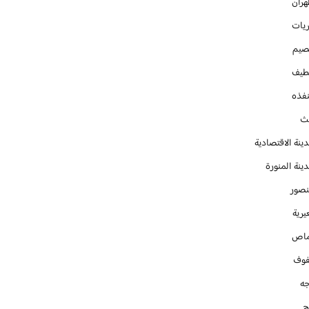
هران
ريات
صيم
طيف
نفذه
يث
ينة الاقتصادية
ينة المنورة
نصور
يرية
ماص
فوف
جه
ج