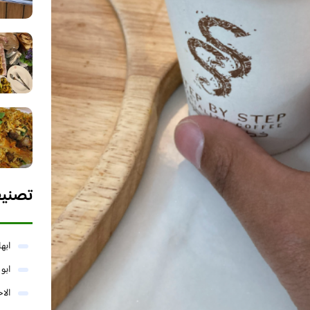
تصني
ابها
ابو
الا