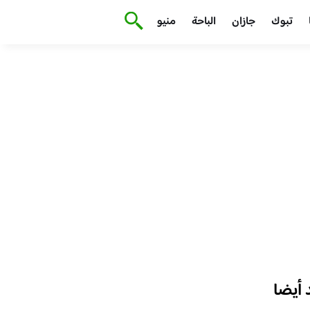
تبوك
جازان
الباحة
منيو
أيضا