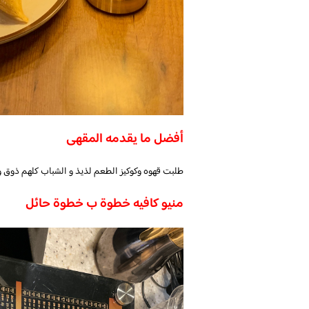
أفضل ما يقدمه المقهى
طلبت قهوه وكوكيز الطعم لذيذ و الشباب كلهم ذوق وم
منيو كافيه خطوة ب خطوة حائل