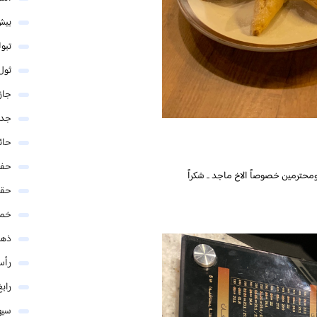
بيش
تبو
ثول
جاز
جدة
حائ
حفر
حترمين خصوصاً الاخ ماجد .. شكراً
حق
خمي
ذهب
رأس
رابغ
سيه