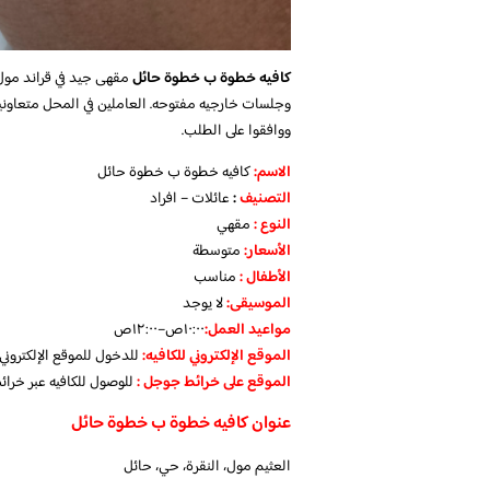
كافيه خطوة ب خطوة حائل
مقهى جيد في قراند مول 
وجلسات خارجيه مفتوحه. العاملين في المحل متعاونين
ووافقوا على الطلب.
الاسم
:
كافيه خطوة ب خطوة حائل
التصنيف
:
عائلات – افراد
النوع :
مقهي
الأسعار:
متوسطة
الأطفال
:
مناسب
الموسيقى:
لا يوجد
مواعيد العمل
:
١٠:٠٠ص–١٢:٠٠ص
الموقع الإلكتروني للكافيه:
للدخول للموقع الإلكترون
الموقع على خرائط جوجل
:
للوصول للكافيه عبر خرا
عنوان كافيه خطوة ب خطوة حائل
العثيم مول، النقرة، حي، حائل