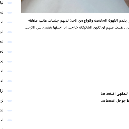
البا
البد
يقدم القهوة المختصه وانواع من الحلا. لديهم جلسات عائليه مغلقه
الج
 ، طلبت منهم ان تكون الشكولاته خارجيه انا احطها بنفسي على الكريب
الج
الخب
الخ
الخ
الد
الد
الر
ي للمقهى
اضغط هنا
الر
ئط جوجل
اضغط هنا
الش
الط