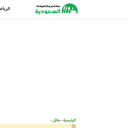
الريا
الرئيسية
›
حائل
›