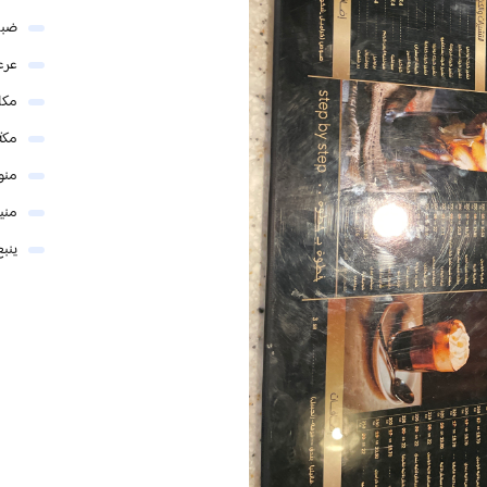
ضبا
عرع
مكا
مكة
منو
مني
ينبع