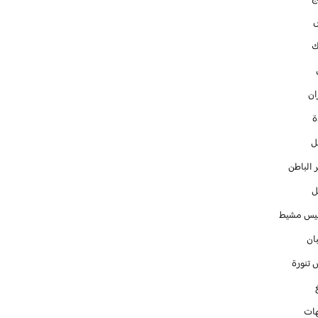
ك
ان
ل
 الباطن
ل
س مشيط
ان
 تنورة
ات