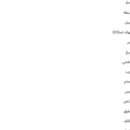
حة
يعة
بيل
وف (سكاكا)
ر
رج
فجي
رب
مام
ايس
ياض
قيق
ائف