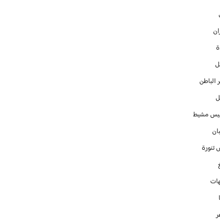
ان
ل
 الباطن
ل
س مشيط
ان
 تنورة
ات
ر