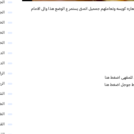
الج
اره كويسه وتعاملهم جمميل اتمنى يستمر ع الوضع هذا والى الامام
الج
الخب
الخ
الخ
الد
الد
الر
ي للمقهى
اضغط هنا
الر
ئط جوجل
اضغط هنا
الش
الط
الظ
الق