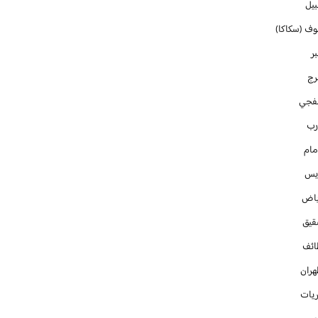
بيل
وف (سكاكا)
ر
رج
فجي
رب
مام
ايس
ياض
قيق
ائف
هران
ريات