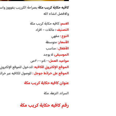
كافيه حكاية كريب مكة
بصراحة الكرريب يفوووز واسع
والافضل انشاء الله
الاسم
:
كافيه حكاية كريب مكة
التصنيف
:
عائلات – افراد
النوع :
مقهي
الأسعار:
متوسطة
الأطفال
:
مناسب
الموسيقى:
لا يوجد
مواعيد العمل
:
٤:٠٠م–٢:٠٠ص
الموقع الإلكتروني للكافيه:
للدخول للموقع الإلكترون
الموقع على خرائط جوجل
:
للوصول للكافيه عبر خرا
عنوان كافيه حكاية كريب مكة
السراء، النزهة، مكة
رقم كافيه حكاية كريب مكة