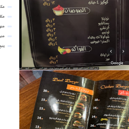
مكا
مكة
منو
مني
ينبع