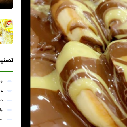
تصني
ابها
ابو
الا
البا
البد