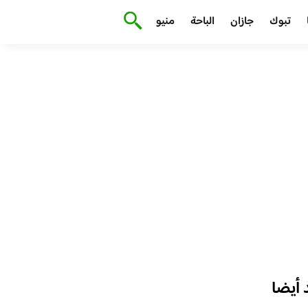
تبوك
جازان
الباحة
منيو
أيضا