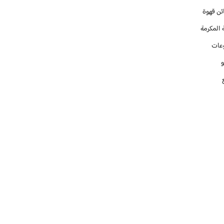
ئن قهوة
 المكرمة
عات
و