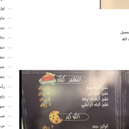
ثول
جاز
جدة
جمميل
حائ
الله
حفر
حق
خمي
ذهب
رأس
رابغ
سيه
ضبا
عرع