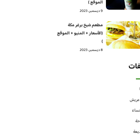
الموقع )
9 ديسمبر، 2023
مطعم شيخ برغر مكة
(الأسعار + المنيو + الموقع
)
8 ديسمبر، 2023
فات
 عريش
حساء
حة
يعة