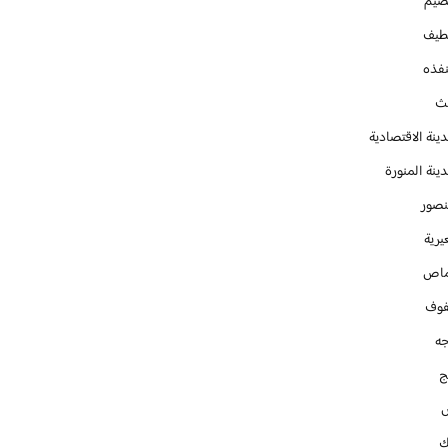
صيم
طيف
نفذه
يث
ينة الاقتصادية
ينة المنورة
نصور
يرية
ماص
فوف
جه
ج
ك