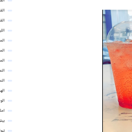
الق
الق
الق
الل
المد
المد
الم
النع
الن
اله
الو
امل
بيش
تبو