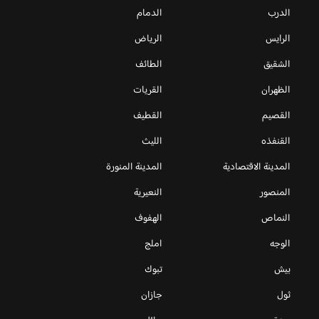
الدرب
الدمام
الرايس
الرياض
الشقيق
الطائف
الظهران
القريات
القصيم
القطيف
القنفذه
الليث
المدينة الاقتصادية
المدينة المنورة
المنصور
النعيرية
النماص
الهفوف
الوجه
املج
بيش
تبوك
ثول
جازان