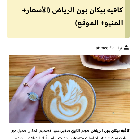
كافيه بيكان بون الرياض (الأسعار+
المنيو+ الموقع)
بواسطة:
ahmed
كافيه بيكان بون الرياض
حجم الكوفي صغير نسبيا. تصميم المكان جميل مع
انوار صفراء هادئة. الجلسات متنوعة. يوجد كتب لمن أراد القراءه. موظفين