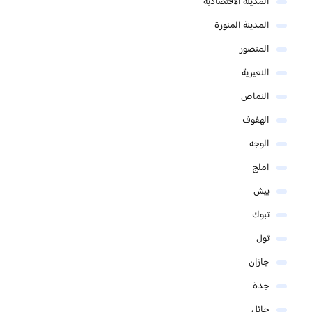
المدينة الاقتصادية
المدينة المنورة
المنصور
النعيرية
النماص
الهفوف
الوجه
املج
بيش
تبوك
ثول
جازان
جدة
حائل