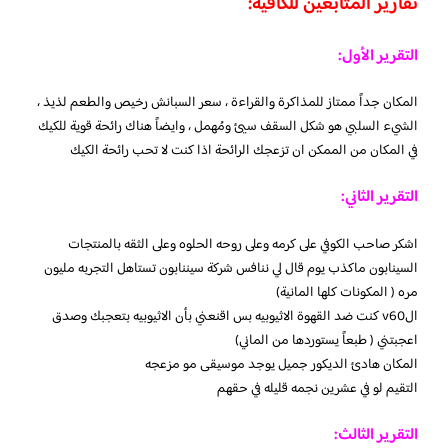
تقارير المتابعين للكافيه:
التقرير الأول:
المكان جداً ممتاز للمذاكرة والقراءة ، سعر السبانش رخيص والطعم لذيذ ،
الشيء السلبي هو شكل السقف سيئ ومُهمل ، وايضاً هناك رائحة قوية للكيك
في المكان من الممكن ان تزعجك الرائحة اذا كنت لا تحب رائحة الكيك
التقرير الثاني:
اشكر صاحب الكوفي على كرمه وعلى روحه الحلوه وعلى الثقه بالمنتجات
السينابون ماكذب يوم قال لي ننافس شركة سيننابون تستاهل التجربه مليون
مره ( المكونات كلها المانية)
الv60 كنت ضد القهوة الاثيوبيه بس اقنعني بأن الاثيوبيه بتعجبك وصدق
اعجبتني ( طبعاً يستوردها من الماني)
المكان هادئ الديكور جميل يوجد موسيقى مو مزعجه
التقيم لو في عشرين نجمه قليله في حقهم
التقرير الثالث: