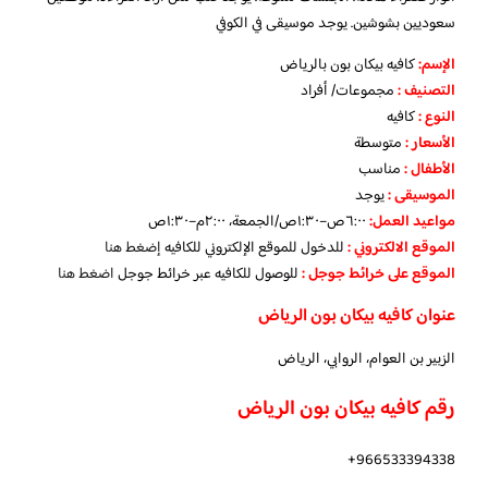
سعوديين بشوشين. يوجد موسيقى في الكوفي
الإسم
:
كافيه بيكان بون بالرياض
التصنيف
:
مجموعات/ أفراد
النوع
:
كافيه
الأسعار
:
متوسطة
الأطفال
:
مناسب
الموسيقى
:
يوجد
مواعيد العمل
:
٦:٠٠ص–١:٣٠ص/الجمعة، ٢:٠٠م–١:٣٠ص
الموقع الالكتروني
:
للدخول للموقع الإلكتروني للكافيه
إضغط هنا
الموقع على خرائط جوجل
:
للوصول للكافيه عبر خرائط جوجل
اضغط هنا
عنوان كافيه بيكان بون الرياض
الزبير بن العوام، الروابي، الرياض
رقم كافيه بيكان بون الرياض
966533394338+