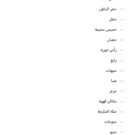
حفر الباطن
حقل
خميس مشيط
ذهبان
رأس تنورة
رابغ
سيهات
ضبا
عرعر
مكائن قهوة
مكة المكرمة
منوعات
منيو