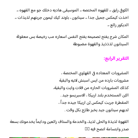
الكوفي رايق ،، للقهوه المختصه ،، الموسيقى هاديه دخلك جو مع القهوه ،،
اخذت كيمكس جميل جدا ،، سينابون ، باوند كيك ليمون جربتهم لذيذات ،،
الديكور رائع ،،
المكان شرح يفتح تصميمه يفتح النفس اسعاره مب رخيصة بس معقولة
السينابون لذذذيذ والقهوة مضبوطة
التقرير الرابع:
المشروبات المعتاده في القهاوي المختصة ،
مشروبات بارده من ايس اسبنش لاتيه والبقية
كذلك المشروبات الحاره من فلات وايت والبقية،
البُن المستخدم بلند اربيكا ، الاسبريسو جيد .
المقطرة جربت كيمكس بُن اربيكا جيده جداً ،
لديهم سينابون جيد يخبز طازج بكل وقت .
القهوة لذيذة والحلى لذيذ، والخدمة والستاف رائعين ودايماً يخدمونك بسعة
صدر وابتسامة انصح فيه 👍🏻