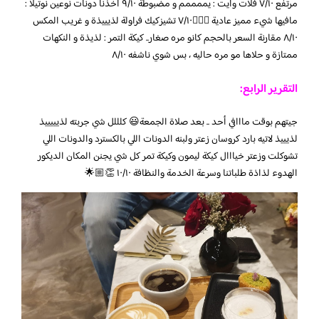
مرتفع ٧/١٠ فلات وايت : يممممم و مضبوطة ٩/١٠ اخذنا دونات نوعين نوتيلا :
مافيها شيء مميز عادية 🤷🏻‍♀️٧/١٠ تشيزكيك فراولة لذيييذة و غريب المكس
٨/١٠ مقارنة السعر بالحجم كانو مره صغار.. كيكة التمر : لذيذة و النكهات
ممتازة و حلاها مو مره حاليه ، بس شوي ناشفه ٨/١٠
التقرير الرابع:
جيتهم بوقت مااافي أحد .. بعد صلاة الجمعة😃 كلللل شي جربته لذيييييذ
لذيييذ لاتيه بارد كروسان زعتر ولبنه الدونات اللي بالكسترد والدونات اللي
تشوكلت وزعتر خيااال كيكة ليمون وكيكة تمر كل شي يجنن المكان الديكور
الهدوء لذاذة طلباتنا وسرعة الخدمة والنظافة ١٠/١٠ 👏🏼🌟