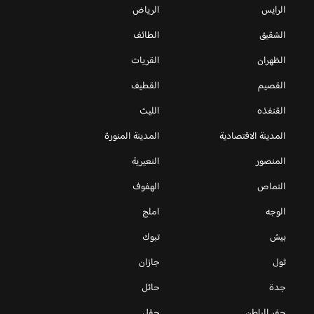
الرايس
الرياض
الشقيق
الطائف
الظهران
القريات
القصيم
القطيف
القنفذه
الليث
المدينة الاقتصادية
المدينة المنورة
المنصور
النعيرية
النماص
الهفوف
الوجه
املج
بيش
تبوك
ثول
جازان
جدة
حائل
حفر الباطن
حقل