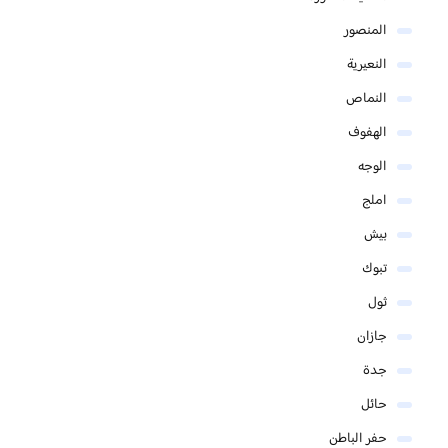
المنصور
النعيرية
النماص
الهفوف
الوجه
املج
بيش
تبوك
ثول
جازان
جدة
حائل
حفر الباطن