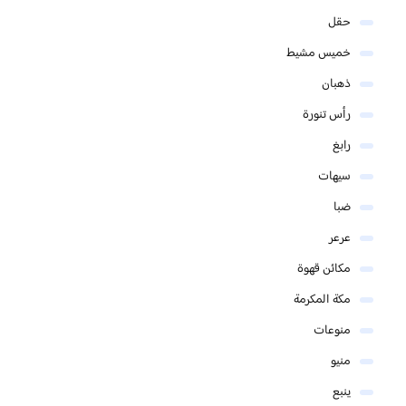
حقل
خميس مشيط
ذهبان
رأس تنورة
رابغ
سيهات
ضبا
عرعر
مكائن قهوة
مكة المكرمة
منوعات
منيو
ينبع