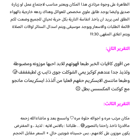
الظاهرة على وجوة مرتادي هذا المكان ويعتبر مناسب لاجتماع عمل او زيارة
صديق وايضا يوجد طابق علوي مخصص للعوائل وهناك ردهه خارجية بالهواء
الطلق لمن يريد ان ياخذ انفاسة النارية بكل حرية تحياتي للجميع وضعت لكم
قائمة الطلبات والاسعار ويوجد موسيقى ويتم اسدال الستائر اوقات الصلاة
ويتم اغلاق المقهى 11:30
التقرير الثاني:
من اقوى كافيات الخبر طبعا قهوتهم للابد احبها موزونه ومضبوطة
ولذيذ جدا عندهم كوكيز يمي الشوكلت جوى ذايب ي لطيفففف 🥲
وطبعا ماننسى الايسكريم حقهم فعليا من ألذذذ ايسكريمات مانجو
مع كوكنت المكسسس بطل ☹️
التقرير الثالث:
مكان مرتب مره و اجوائه حلوة مره🤍 واسسع بعد و ماشاءالله زحمه
ماقدرنا ناخذ راحتنا بالتصوير😅 . . طلباتنا : بالانس لاتيه : لذيذ ، و المفترض
يكون موزون على كلامهم ، بس حسيناه شويتين حالي + السعر مقابل الحجم