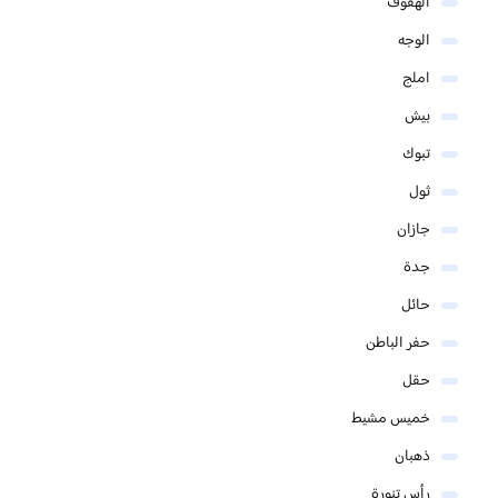
الهفوف
الوجه
املج
بيش
تبوك
ثول
جازان
جدة
حائل
حفر الباطن
حقل
خميس مشيط
ذهبان
رأس تنورة