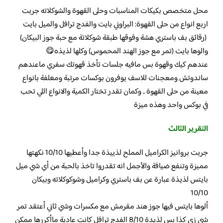
محل متخصص بكيكات المناسبات وحلى القهوة والشوكلاته جربت
اربع انواع من حلى القهوة: البراوني بايت والفدج ترافل والميل بايت
(رقائق بف باستري هشة وفوقها طبقة شوكلاتة مع حبة جوز البيكان)
والوها بايت (تمر مع جوز الهند المحموس) وكلها لذيذه😋
عندهم كيك وقهوة بس مافيه جلسات تأخذ قهوتك سفري ماعندهم
ساندوتش ومعجنات للاسف يوفرون بوكسات مرتبة ومغلفة بانواع
معينة من حلى القهوة .. وكمان تقدر تختار الكمية والانواع اللي تحب
في بوكس واحد وهذه ميزة
التقرير الثالث
جربت بروانيز الكراميل المملح لذييذة جدا وأعطيها 10/10 نكهتها
مميزة وتنفع ضيافة والأجمل انه تقدروا تاخذ بالحبة من أي شي ميل
بايتس لذيذة عبارة عن بف باستري وكراميل وشوكوكلاته وبيكان
10/10
ألوها بايتس فيها جوز هند مقرمش مع مكسرات وشي ثاني أعتقد تمر
شي زي كذا بس لذيدة 8/10 الفدج ترافل كانت عادية ماأكررها ممكن