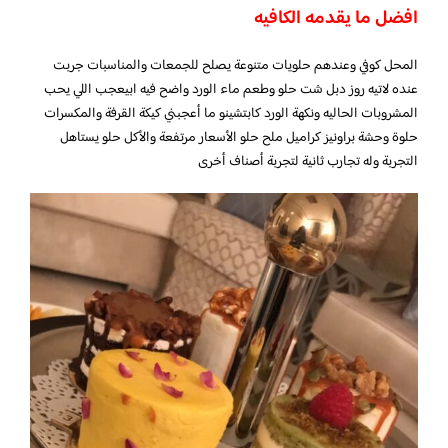
افضل ما يقدمه الكافيه
المحل كوفي وعندهم حلويات متنوعة يصلح للجمعات والمناسبات جربت
عنده لاتيه روز دبل شت حلو وطعم ماء الورد واضح فيه ابيعجب اللي يحب
المشروبات الحاليه ونكهة الورد كابتشينو ما أعجبني كيكة القرفة والمكسرات
حلوة وحشة براونيز كراميل ملح حلو الأسعار مرتفعة والأكل حلو يستاهل
التجربة وله تجارب ثانية لتجربة أصناف أخرى