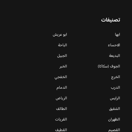
تصنيفات
ابها
ابو عريش
الاحساء
الباحة
البديعة
الجبيل
الجوف (سكاكا)
الخبر
الخرج
الخفجي
الدرب
الدمام
الرايس
الرياض
الشقيق
الطائف
الظهران
القريات
القصيم
القطيف