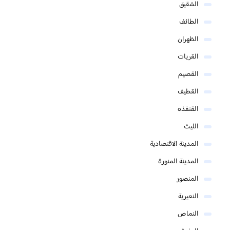
الشقيق
الطائف
الظهران
القريات
القصيم
القطيف
القنفذه
الليث
المدينة الاقتصادية
المدينة المنورة
المنصور
النعيرية
النماص