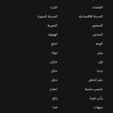
القنفذه
الليث
المدينة الاقتصادية
المدينة المنورة
المنصور
النعيرية
النماص
الهفوف
الوجه
املج
بيش
تبوك
ثول
جازان
جدة
حائل
حفر الباطن
حقل
خميس مشيط
ذهبان
رأس تنورة
رابغ
سيهات
ضبا