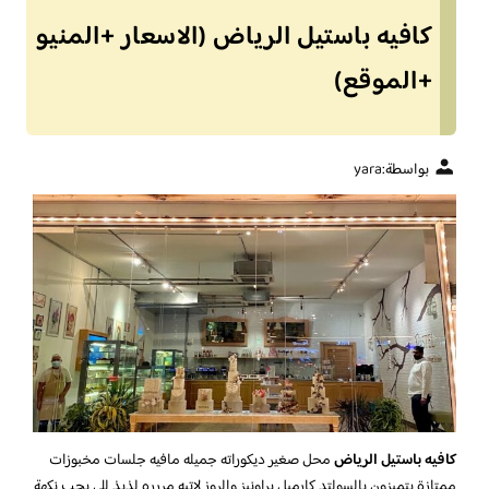
كافيه باستيل الرياض (الاسعار +المنيو
+الموقع)
بواسطة:
yara
كافيه باستيل الرياض
محل صغير ديكوراته جميله مافيه جلسات مخبوزات
ممتازة يتميزون بالسولتد كارميل براونيز والروز لاتيه مررره لذيذ للي يحب نكهة