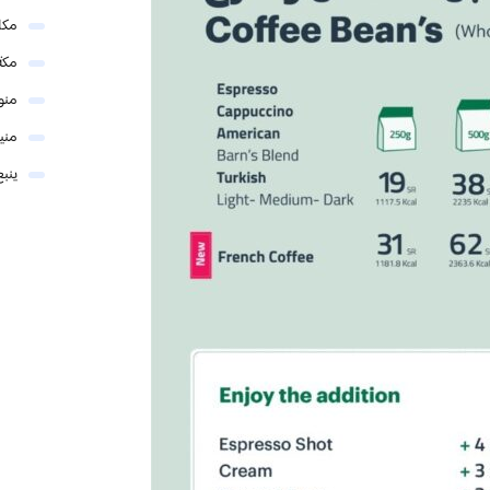
مكا
مكة
منو
مني
ينبع