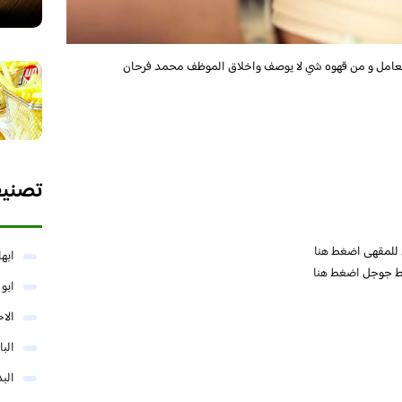
عامل و من قهوه شي لا يوصف واخلاق الموظف محمد فرحان
تصني
ي للمقهى
اضغط هنا
ابها
ئط جوجل
اضغط هنا
ابو
الا
البا
البد