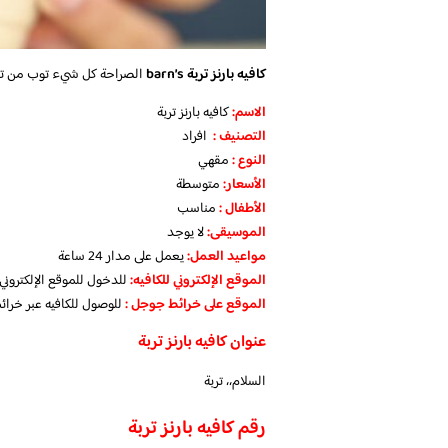
كافيه بارنز تربة barn’s
الصراحة كل شيء توب من ت
الاسم
:
كافيه بارنز تربة
التصنيف
:
افراد
النوع :
مقهي
الأسعار:
متوسطة
الأطفال
:
مناسب
الموسيقى:
لا يوجد
مواعيد العمل
:
يعمل على مدار 24 ساعة
الموقع الإلكتروني للكافيه:
للدخول للموقع الإلكترون
الموقع على خرائط جوجل
:
للوصول للكافيه عبر خرا
عنوان كافيه بارنز تربة
السلام،، تربة
رقم كافيه بارنز تربة