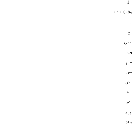
بيل
وف (سكاكا)
ر
رج
فجي
رب
مام
ايس
ياض
قيق
ائف
هران
ريات