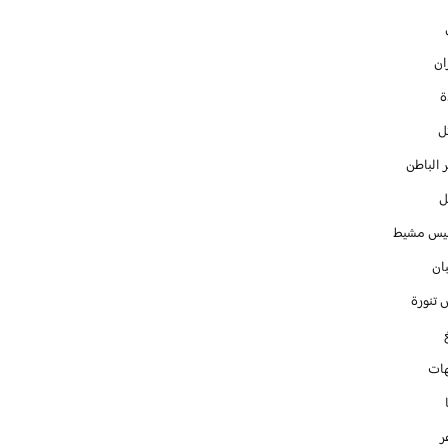
ان
ل
 الباطن
ل
س مشيط
ان
 تنورة
ات
ر