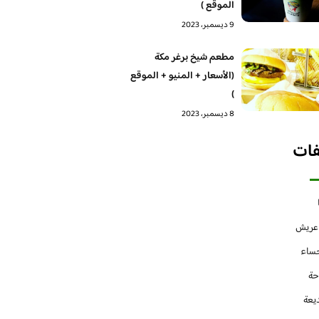
الموقع )
9 ديسمبر، 2023
مطعم شيخ برغر مكة
(الأسعار + المنيو + الموقع
)
8 ديسمبر، 2023
فات
 عريش
حساء
حة
يعة