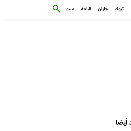
تبوك
جازان
الباحة
منيو
أيضا