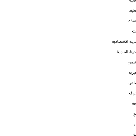
صيم
طيف
نفذه
يث
ينة الاقتصادية
ينة المنورة
نصور
يرية
ماص
فوف
جه
ج
ك