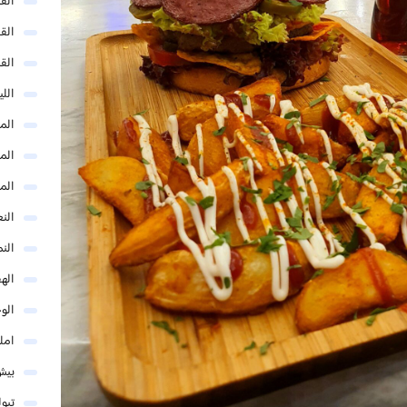
الق
الق
الق
الل
المد
المد
الم
النع
الن
اله
الو
امل
بيش
تبو