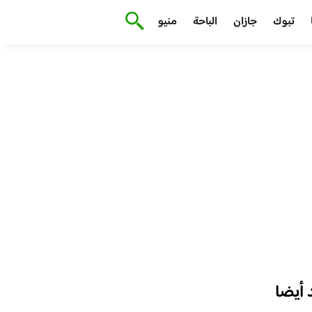
تبوك
جازان
الباحة
منيو
أيضا