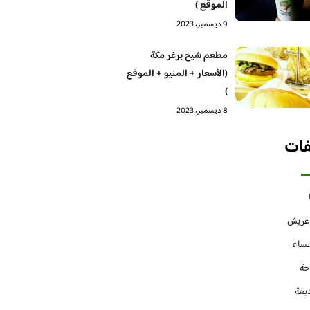
الموقع )
9 ديسمبر، 2023
مطعم شيخ برغر مكة
(الأسعار + المنيو + الموقع
)
8 ديسمبر، 2023
فات
 عريش
حساء
حة
يعة