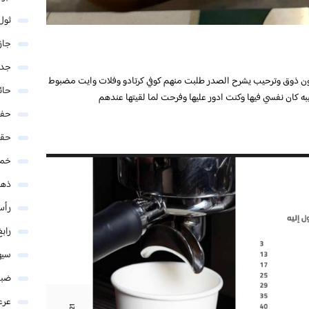
ثول
جاز
جدة
ن ذوق وترحيب يشرح الصدر طلبت منهم كوفي كرتادو وفلات وايت مضبوط
حائ
 كان نفسي فيها وكنت ادور عليها وفرحت لما لقيتها عندهم
حفر
حق
خمي
ذهب
رأس
رابغ
سيه
ضبا
عرع