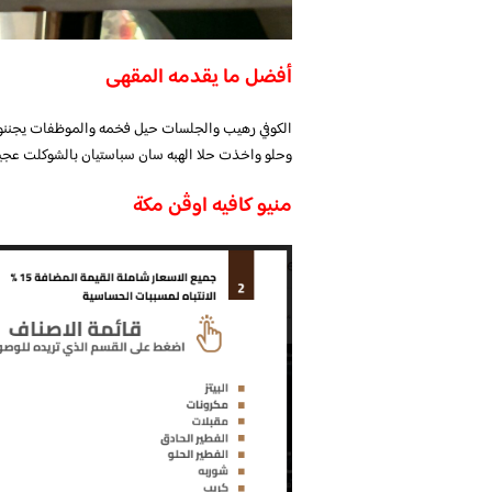
أفضل ما يقدمه المقهى
الكوفي رهيب والجلسات حيل فخمه والموظفات يجننو
وحلو واخذت حلا الهبه سان سباستيان بالشوكلت عجيبه
منيو كافيه اوڤن مكة