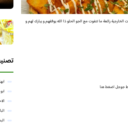
لخارجية رائعة ما تتفوت مع الجو الحلو ذا الله يوفقهم و يبارك لهم و
تصني
ابها
ئط جوجل
اضغط هنا
ابو
الا
البا
البد