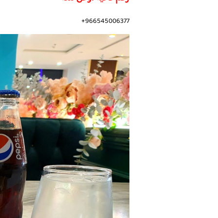
966545006377+