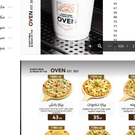
مكا
مكة
منو
مني
ينبع