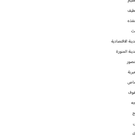
صيم
طيف
نفذه
يث
ينة الاقتصادية
ينة المنورة
نصور
يرية
ماص
فوف
جه
ج
ك