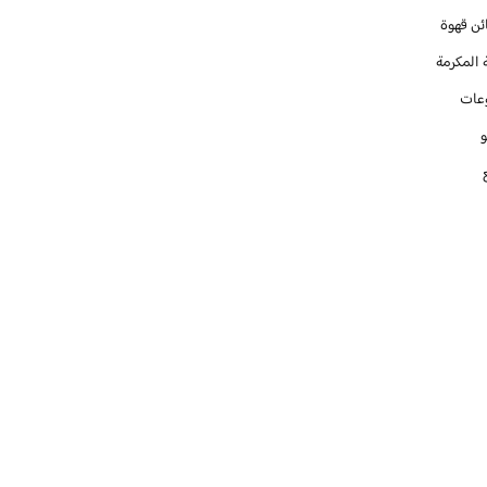
ئن قهوة
 المكرمة
عات
و