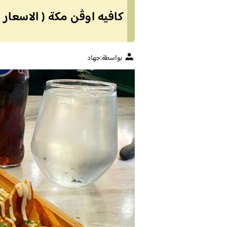
كافيه اوڤن مكة ( الاسعار +
بواسطة:
جهاد