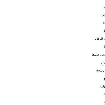
ان
ل
 الباطن
ل
س مشيط
ان
 تنورة
ات
ر