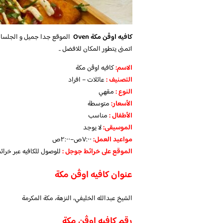
كافيه اوڤن مكة Oven
الموقع جدا جميل و الجلسات ا
اتمنى يتطور المكان للافضل ..
الاسم
:
كافيه اوڤن مكة
التصنيف
:
عائلات – افراد
النوع :
مقهي
الأسعار:
متوسطة
الأطفال
:
مناسب
الموسيقى:
لا يوجد
مواعيد العمل
:
٧:٠٠ص–٢:٠٠ص
الموقع على خرائط جوجل
:
للوصول للكافيه عبر خرا
عنوان كافيه اوڤن مكة
الشيخ عبدالله الخليفي، النزهة، مكة المكرمة
رقم كافيه اوڤن مكة