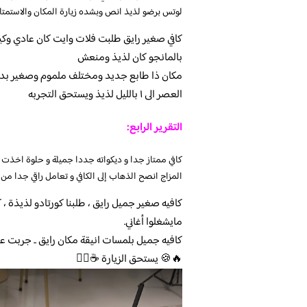
لوتس برضو لذيذ انص وبشده زيارة المكان والاستمتاع
كافي صغير رايق طلبت فلات وايت كان عادي وكيك
بالمانجو كان لذيذ ومنعش
العصر الى ١ بالليل لذيذ ويستحق التجربه
التقرير الرابع:
كافي ممتاز جدا و ديكواته جددا جميلة و حلوة اخذت 
المزاج انصح الذهاب إلى الكافي و تعامل راقي جدا من 
كافيه صغير جميل رايق ، طلبنا كورتادو لذيذة ،
مايشغلوا أغاني.
🔥🍪 يستحق الزيارة ☕️👍🏿