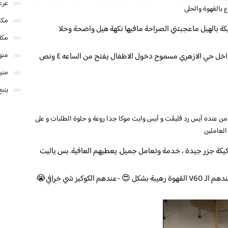
عرع
 بالقهوة والحلى
مكا
ة بالهيل ماعجبتني الصراحة مافيها نكهة هيل واضحة وحلا
مكة
منو
مكان ذا طابع جديد ومختلف ملموم وصغير بداخل حي الازهري مسموح دخول الاطفال يفتح من الساعه ٤ ونص
مني
ينبع
من عنده آيس رد ڤليڤت و آيس وايت موكا جدا روعة و حلوة الطلبات و على
العاملين
 كيكة جزر جيدة ، خدمة وتعامل جميل. يعطيهم العافية. بس ياليت
كافيه جميل بلمسات انيقة مكان رايق .. جربت عندهم الـ V60 القهوة رهيبة بشكل 😍 ‏-عندهم الكوكيز شي خرافي😭