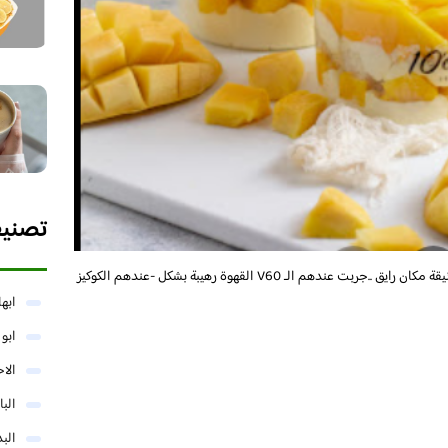
تصني
كافيه الساعة العاشرة المدينة كافيه جميل بلمسات انيقة مكان رايق ..جربت عندهم الـ V60 القهوة رهيبة بشكل ‏-عندهم الكوكيز
ابها
ابو
الا
البا
البد