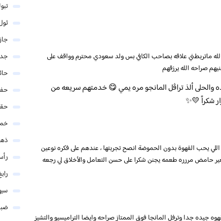
تبو
ثول
جاز
جدة
بالله ماتربطني علاقه بصاحب الكافي بس ولد سعودي محترم وواقف على
نيهم صراحه الله يرزقهم
حائ
ذه والحلى ألذ تراڤل المانجو مره يمي 😋 خدمتهم سريعه من
حفر
ر شكراً 💛✨
حق
خمي
ذهب
للي يحب القهوة بدون الحموضة انصح تجربتها ، عندهم على فكره نوعين
رأس
ر حامض مررره طعمه يجنن شكرا على حسن التعامل والأخلاق لي رجعه
رابغ
سيه
ضبا
وه جيده جدا وترفل المانجا فوق الممتاز صراحه وايضا التراميسيو والتشيز