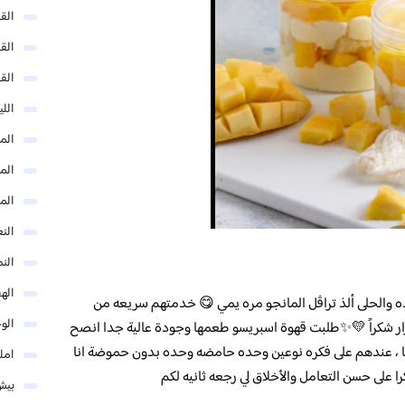
الق
الق
الق
الل
المد
المد
الم
النع
الن
اله
ذه والحلى ألذ تراڤل المانجو مره يمي 😋 خدمتهم سريعه من
الو
كرار شكراً 💛✨طلبت قهوة اسبريسو طعمها وجودة عالية جدا انصح
ا ، عندهم على فكره نوعين وحده حامضه وحده بدون حموضة انا
امل
على حسن التعامل والأخلاق لي رجعه ثانيه لكم
بيش