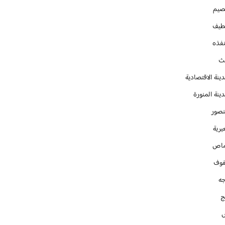
صيم
طيف
نفذه
يث
ينة الاقتصادية
ينة المنورة
نصور
يرية
ماص
فوف
جه
ج