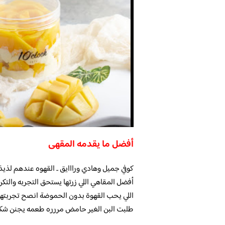
أفضل ما يقدمه المقهى
كوفي جميل وهادي ورااايق .. القهوه عندهم لذي
أفضل المقاهي اللي زرتها يستحق التجربه والت
اللي يحب القهوة بدون الحموضة انصح تجربته
طلبت البن الغير حامض مررره طعمه يجنن شكرا 