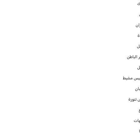
ك
ان
ل
 الباطن
ل
س مشيط
ان
 تنورة
ات