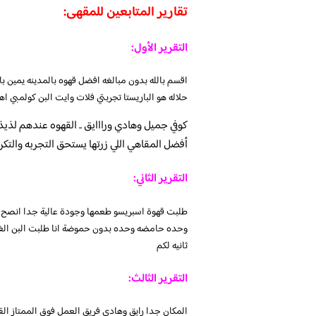
تقارير المتابعين للمقهى:
التقرير الأول:
اقسم بالله بدون مبالغه افضل قهوه بالمدينه يمين 
حلاله هو الباريستا تجربتي فلات وايت البن كولمبي اه
كوفي جميل وهادي ورااايق .. القهوه عندهم لذي
أفضل المقاهي اللي زرتها يستحق التجربه والتكرا
التقرير الثاني:
طلبت قهوة اسبريسو طعمها وجودة عالية جدا انصح ا
وحده حامضه وحده بدون حموضة انا طلبت البن الغي
ثانيه لكم
التقرير الثالث:
المكان جدا رايق وهادي فريق العمل فوق الممتاز القه