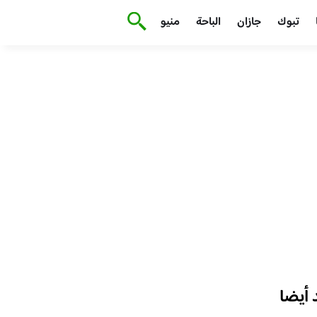
تبوك
جازان
الباحة
منيو
أيضا