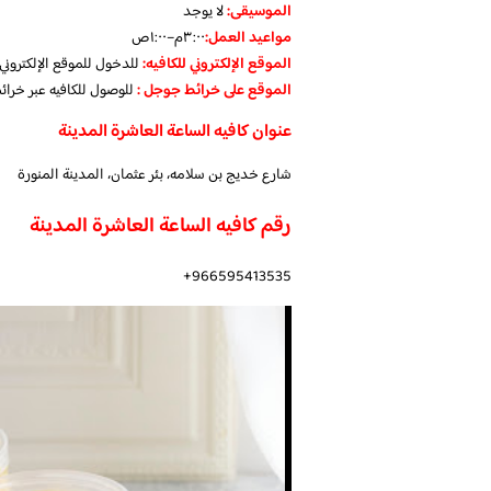
الموسيقى:
لا يوجد
مواعيد العمل
:
٣:٠٠م–١:٠٠ص
الموقع الإلكتروني للكافيه:
للدخول للموقع الإلكترون
الموقع على خرائط جوجل
:
للوصول للكافيه عبر خرا
عنوان كافيه الساعة العاشرة المدينة
شارع خديج بن سلامه، بئر عثمان، المدينة المنورة
رقم كافيه الساعة العاشرة المدينة
966595413535+