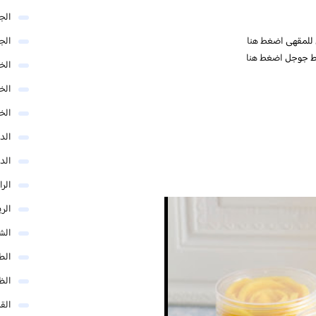
الج
ي للمقهى
اضغط هنا
الج
ئط جوجل
اضغط هنا
الخب
الخ
الخ
الد
الد
الر
الر
الش
الط
الظ
الق