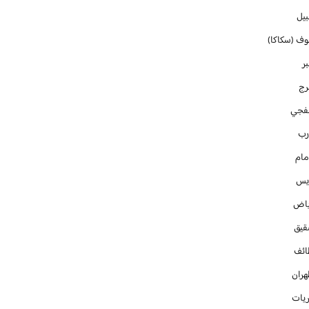
بيل
وف (سكاكا)
ر
رج
فجي
رب
مام
ايس
ياض
قيق
ائف
هران
ريات