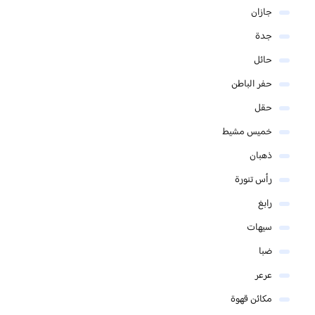
جازان
جدة
حائل
حفر الباطن
حقل
خميس مشيط
ذهبان
رأس تنورة
رابغ
سيهات
ضبا
عرعر
مكائن قهوة