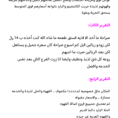
عوائل فوق ومريحة الجلسات وتفتح النفس تعاملهم جميل وخدمتهم سريعة
وقهوتهم لذيذة جربت الكابتشينو والبارد بانواعه أسعارهم فوق المتوسط
يستحق التجربة وبقوة
التقرير الثالث:
صراحة ما أخذ الا لاتيه فستق طعمه ما شاء الله كنت أخذه ب 14 ﷼
لكن زودو ريالين قبل كم اسبوع صراحة كان سعره جميل و يستاهل
لكن بعد الريالين صرت ما اجيهم
روعه كل شي لذيذ ونظيف وايضا انا زرت الفرع الثاني بعد نفس
الخدمه وافضل
التقرير الرابع:
المكان مافي خصوصيه ابدددددا مكشوف … القهوة والحلى لذيذة والخدمه
ممتازة …. والاسعار مقبوله
لم تعجبني جميييع فروع اصالة القهوه
الحلا البارد دائما قديم
والقهوه العربيه غير جيده