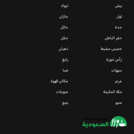
بيش
تبوك
ثول
جازان
جدة
حائل
حفر الباطن
حقل
خميس مشيط
ذهبان
رأس تنورة
رابغ
سيهات
ضبا
عرعر
مكائن قهوة
مكة المكرمة
منوعات
منيو
ينبع