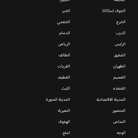
الجوف (سكاكا)
الخبر
الخرج
الخفجي
الدرب
الدمام
الرايس
الرياض
الشقيق
الطائف
الظهران
القريات
القصيم
القطيف
القنفذه
الليث
المدينة الاقتصادية
المدينة المنورة
المنصور
النعيرية
النماص
الهفوف
الوجه
املج