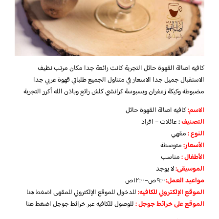
كافيه اصالة القهوة حائل التجربة كانت رائعة جدا مكان مرتب نظيف
الاستقبال جميل جدا الاسعار في متناول الجميع طلباتي قهوة عربي جدا
مضبوطة وكيكة زعفران وبسبوسة كرانشي كلش رائع وباذن الله أكرر التجربة
الاسم
:
كافيه اصالة القهوة حائل
التصنيف
:
عائلات – افراد
النوع :
مقهي
الأسعار:
متوسطة
الأطفال
:
مناسب
الموسيقى:
لا يوجد
مواعيد العمل
:
٩:٠٠ص–١٢:٠٠ص
الموقع الإلكتروني للكافيه:
للدخول للموقع الإلكتروني للمقهى
اضغط هنا
الموقع على خرائط جوجل
:
للوصول للكافيه عبر خرائط جوجل
اضغط هنا