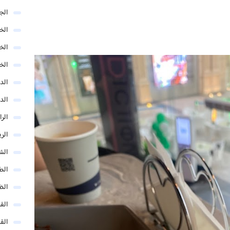
الج
الخب
الخ
الخ
الد
الد
الر
الر
الش
الط
الظ
الق
الق