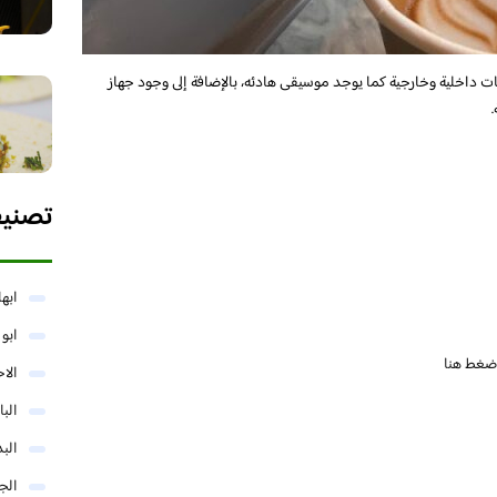
ت داخلية وخارجية كما يوجد موسيقى هادئه، بالإضافة إلى وجود جهاز
تصني
ابها
ابو
ضغط هنا
الا
البا
البد
الج