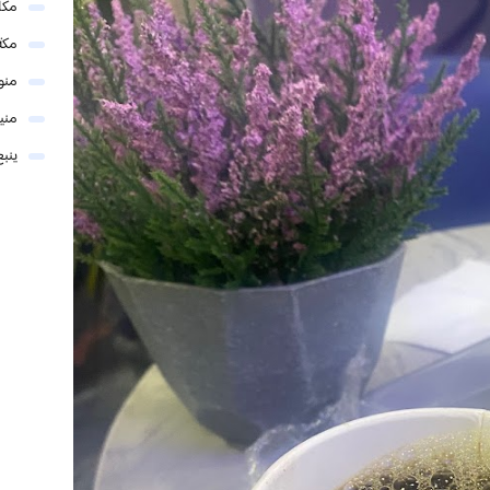
مكا
مكة
منو
مني
ينبع