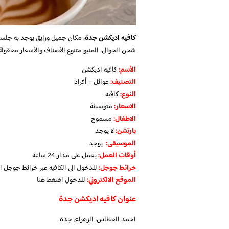
كافيه اديكشن جدة
، مكان جميل ورايق يوجد به جلسا
شحن الجوال، المنيو متنوع الأصناف والأسعار معقولة.
الأسم:
كافيه اديكشن
التصنيف:
عوائل – أفراد
النوع:
كافيه
الاسعار:
متوسطة
الاطفال:
مسموح
بارتشن:
لا يوجد
الموسيقى:
يوجد
‏أوقات العمل:
يعمل على مدار 24 ساعة
خرائط جوجل:
للدخول الى الكافيه عبر خرائط جوجل
ا
الموقع الالكتروني:
للدخول
اضغط هنا
عنوان كافيه اديكشن جدة
احمد العطاس، الزهراء, جدة