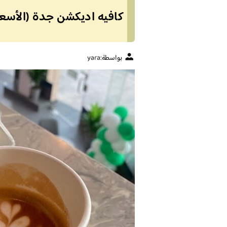
كافيه اديكشن جدة (الأسعا
بواسطة:
yara