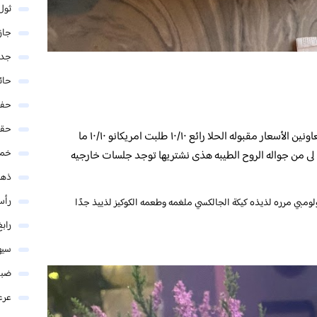
ثول
جاز
جدة
حائ
حفر
حق
الكوفي وسيع نظيف موقعه ممتاز الموظفين متعاونين الأسعار مقبوله الحلا رائع ١٠/١٠ طلبت امريكانو ١٠/١٠ ما
خمي
 من جواله الروح الطيبه هذى نشتريها توجد جلسات خارجيه
ذهب
رأس
 المظلومه الصدق جربت v60 بارده كولومبي مرره لذيذه كيكة الجالكسي ملغمه وطعمه الكوكيز لذييذ جدًا
رابغ
سيه
ضبا
عرع