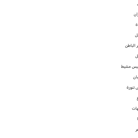
ان
ل
 الباطن
ل
س مشيط
ان
 تنورة
ات
ر