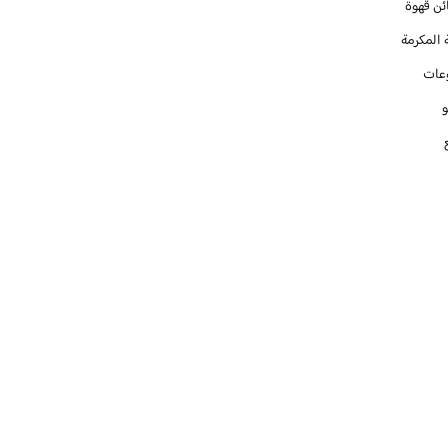
ئن قهوة
 المكرمة
عات
و