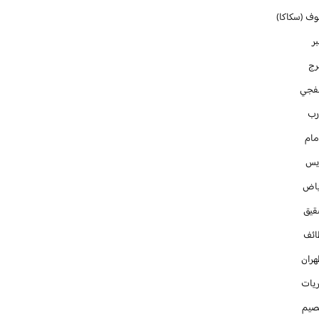
وف (سكاكا)
ر
رج
فجي
رب
مام
ايس
ياض
قيق
ائف
هران
ريات
صيم