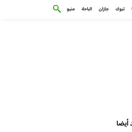
تبوك
جازان
الباحة
منيو
أيضا