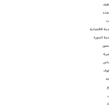
طيف
نفذه
يث
ينة الاقتصادية
ينة المنورة
نصور
يرية
ماص
فوف
جه
ج
ك