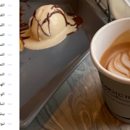
الق
الق
الل
المد
المد
الم
النع
الن
اله
الو
امل
بيش
تبو