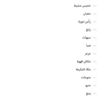
خميس مشيط
ذهبان
رأس تنورة
رابغ
سيهات
ضبا
عرعر
مكائن قهوة
مكة المكرمة
منوعات
منيو
ينبع