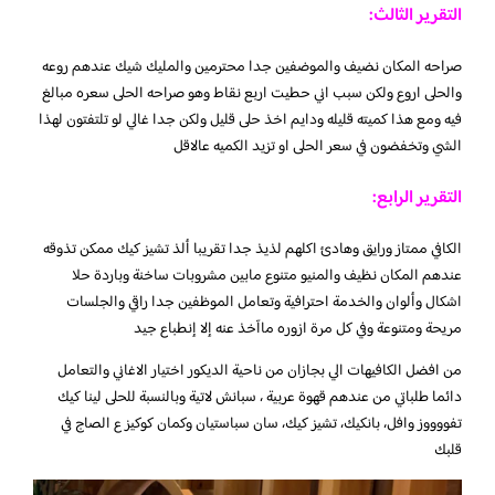
التقرير الثالث:
صراحه المكان نضيف والموضفين جدا محترمين والمليك شيك عندهم روعه
والحلى اروع ولكن سبب اني حطيت اربع نقاط وهو صراحه الحلى سعره مبالغ
فيه ومع هذا كميته قليله ودايم اخذ حلى قليل ولكن جدا غالي لو تلتفتون لهذا
الشي وتخفضون في سعر الحلى او تزيد الكميه عالاقل
التقرير الرابع:
الكافي ممتاز ورايق وهادئ اكلهم لذيذ جدا تقريبا ألذ تشيز كيك ممكن تذوقه
عندهم المكان نظيف والمنيو متنوع مابين مشروبات ساخنة وباردة حلا
اشكال وألوان والخدمة احترافية وتعامل الموظفين جدا راقي والجلسات
مريحة ومتنوعة وفي كل مرة ازوره ماآخذ عنه إلا إنطباع جيد
من افضل الكافيهات الي بجازان من ناحية الديكور اختيار الاغاني والتعامل
دائما طلباتي من عندهم قهوة عربية ، سبانش لاتية وبالنسبة للحلى لينا كيك
تفووووز وافل، بانكيك، تشيز كيك، سان سباستيان وكمان كوكيز ع الصاج في
قلبك