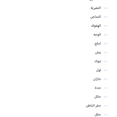
النعيرية
النماص
الهفوف
الوجه
املج
بيش
تبوك
ثول
جازان
جدة
حائل
حفر الباطن
حقل