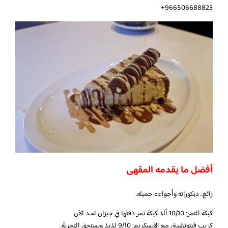
966506688823+
أفضل ما يقدمه المقهى
رائع.. ديكوراته وأجواءه جميله.
كيكة التمر: 10/10 ألذ كيكة تمر ذقتها في جيزان لحد الآن
كريب فيتوتشيني مع الآيسكريم: 9/10 لذيذ ويستحق التجربة.