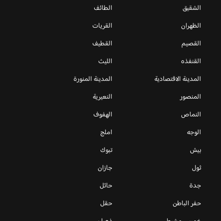
الشقيق
الطائف
الظهران
القريات
القصيم
القطيف
القنفذه
الليث
المدينة الاقتصادية
المدينة المنورة
المنصور
النعيرية
النماص
الهفوف
الوجه
املج
بيش
تبوك
ثول
جازان
جدة
حائل
حفر الباطن
حقل