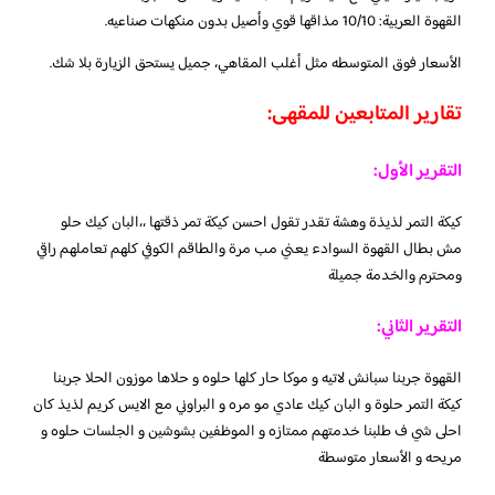
القهوة العربية: 10/10 مذاقها قوي وأصيل بدون منكهات صناعيه.
الأسعار فوق المتوسطه مثل أغلب المقاهي، جميل يستحق الزيارة بلا شك.
تقارير المتابعين للمقهى:
التقرير الأول:
كيكة التمر لذيذة وهشة تقدر تقول احسن كيكة تمر ذقتها ،،البان كيك حلو
مش بطال القهوة السوادء يعني مب مرة والطاقم الكوفي كلهم تعاملهم راقي
ومحترم والخدمة جميلة
التقرير الثاني:
القهوة جربنا سبانش لاتيه و موكا حار كلها حلوه و حلاها موزون الحلا جربنا
كيكة التمر حلوة و البان كيك عادي مو مره و البراوني مع الايس كريم لذيذ كان
احلى شي ف طلبنا خدمتهم ممتازه و الموظفين بشوشين و الجلسات حلوه و
مريحه و الأسعار متوسطة