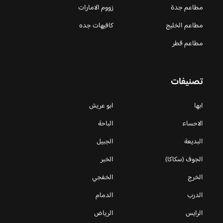
مطاعم جدة
زووم الامارات
مطاعم الخليج
كافيهات جده
مطاعم قطر
تصنيفات
ابها
ابو عريش
الاحساء
الباحة
البديعة
الجبيل
الجوف (سكاكا)
الخبر
الخرج
الخفجي
الدرب
الدمام
الرايس
الرياض