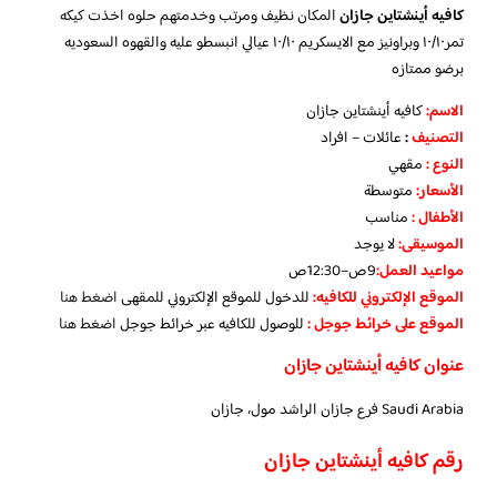
كافيه أينشتاين جازان
المكان نظيف ومرتب وخدمتهم حلوه اخذت كيكه
تمر١٠/١٠ وبراونيز مع الايسكريم ١٠/١٠ عيالي انبسطو عليه والقهوه السعوديه
برضو ممتازه
الاسم
:
كافيه أينشتاين جازان
التصنيف
:
عائلات – افراد
النوع :
مقهي
الأسعار:
متوسطة
الأطفال
:
مناسب
الموسيقى:
لا يوجد
مواعيد العمل
:
9ص–12:30ص
الموقع الإلكتروني للكافيه:
للدخول للموقع الإلكتروني للمقهى
اضغط هنا
الموقع على خرائط جوجل
:
للوصول للكافيه عبر خرائط جوجل
اضغط هنا
عنوان كافيه أينشتاين جازان
Saudi Arabia فرع جازان الراشد مول، جازان
رقم كافيه أينشتاين جازان