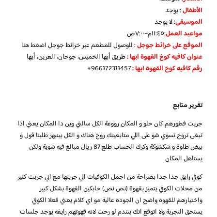
الأطفال
:
يوجد
الموسيقى
:
لا يوجد
مواعيد العمل
:١١:٤٥م–٧:٠٠ص
الموقع على خرائط جوجل
: للوصول للمطعم عبر خرائط جوجل
اضغط هنا
عنوان كافيه كوخ القهوة ابها :
طريق أبها الخميس، جوحان، العرين، أبها
رقم كافيه كوخ القهوة ابها :
966172311457+
تقرير متابع
جربت فطورهم كان حلو و المكان رووعة الكل سالني وين دا المكان يعني اذا
تبغى تروح تسوي شو على اللي متابعينك روح هناك و الكل بينبهر طلبنا فول و
بيض طاوة و شكشوكة وكرك الحساب طلع 87 ريال مبالغ فيه شوية ولكن
يستاهل المكان
كوفي رايق جدا جدا بصراحة من اجمل الكوفيات الي جربتها مع اني جربت كثير
من محلات الكوفي يتميز بقهوة (نص نص) حابكين القهوة بشكل كبير
واختيارهم للقهوة واضح ان الجودة عالية مو اي كلام يعني فعلا الكوفي
يستحق التجربة ولا اتوقع انك بتندم لو رحت لانه قهوتهم رايقه يوجد جلسات