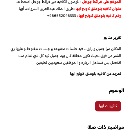
الموقع على خرائط جوجل
: للوصول للكافيه عبر خرائط جوجل
اضغط هنا
عنوان كافيه بلومنق لاونج ابها :
طريق الملك عبدالعزيز، السروات، أبها
رقم كافيه بلومنق لاونج ابها :
966552046333+
تقرير متابع
المكان مرا جميل و رايق ،، فيه جلسات مفتوحه و جلسات مفتوحة و عليها زي
الشتر من فوق بحيث تكون مغلقة كان يوم جميل فيه كل شي تمام مب
الافضل بس تستاهل الزياره و الموظفين سعوديين لطيفين
لمزيد عن
كافيه بلومنق لاونج ابها
الوسوم
كافيهات ابها
مواضيع ذات صلة