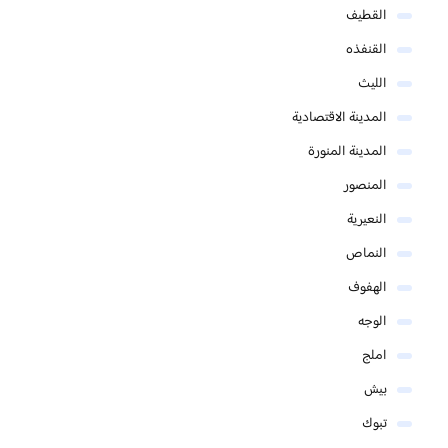
القطيف
القنفذه
الليث
المدينة الاقتصادية
المدينة المنورة
المنصور
النعيرية
النماص
الهفوف
الوجه
املج
بيش
تبوك