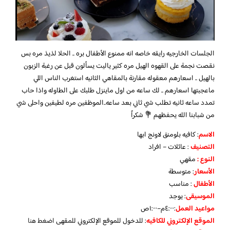
الجلسات الخارجيه رايقه خاصه انه ممنوع الأطفال بره .. الحلا لذيذ مره بس
نقصت نجمة على القهوه الهيل مره كثير ياليت يسألون قبل عن رغبة الزبون
بالهيل .. اسعارهم معقوله مقارنة بالمقاهي الثانيه استغرب الناس اللي
ماعجبتها اسعارهم .. لك ساعه من اول ماينزل طلبك على الطاوله واذا حاب
تمدد ساعه ثانيه تطلب شي ثاني بعد ساعه..الموظفين مره لطيفين واحلى شي
من شبابنا الله يحفظهم 💐 شكراً
الاسم
: كافيه بلومنق لاونج ابها
التصنيف
: عائلات – افراد
النوع :
مقهي
الأسعار
:
متوسطة
الأطفال
:
مناسب
الموسيقى
:
يوجد
مواعيد العمل
:٤:٠٠م–١:٠٠ص
الموقع الإلكتروني للكافيه
: للدخول للموقع الإلكتروني للمقهى
اضغط هنا