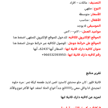
التصنيف
: عائلات – افراد
النوع :
مقهي
الأسعار
:
متوسطة
الأطفال
:
مناسب
الموسيقى
:
لا يوجد
مواعيد العمل
:١٢:٠٠م–٢:٠٠ص
الموقع الإلكتروني للكافيه
: للدخول للموقع الإلكتروني للمقهى
اضغط هنا
الموقع على خرائط جوجل
: للوصول للكافيه عبر خرائط جوجل
اضغط هنا
عنوان كافيه دارك فانيلا ابها :
المطار, أبها 62437،، أبها
رقم كافيه دارك فانيلا ابها :
966532393950+
تقرير متابع
فانيلا فلور : كان حلو محشي كاسترد اضن لذيذ طعمه كيكة تمر : مره حلوه
اعجبتني انا واللي معي رااااااائع جداً انواع الحلا اعتقد انها الأكثر تنوع والألذ
لمزيد عن
كافيه دارك فانيلا ابها