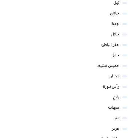
ثول
جازان
جدة
حائل
حفر الباطن
حقل
خميس مشيط
ذهبان
رأس تنورة
رابغ
سيهات
ضبا
عرعر