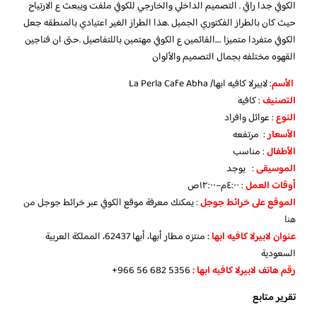
الكوفي جدا راقي . التصميم الداخلي والخارجي للكوفي ملفت ويبعث ع الارتياح
حيث كان بالطراز الفكتوري الجميل .هذا الطراز الغير اعتيادي بالمنطقه جعل
الكوفي متفردا متميزا ….القائمين ع الكوفي مهتمين باللتفاصيل .حتى ان فناجين
القهوه مختلفه بجمال التصميم والألوان
الأسم
: لابيرلا كافيه ابها/ La Perla Cafe Abha
التصنيف
: كافيه
النوع
: عوائل وافراد
الأسعار
: مرتفعه
الأطفال
: مناسب
الموسيقى
: يوجد
أوقات العمل
: ٤:٠٠م–١٢:٠٠ص
الموقع على خرائط جوجل
: يمكنك معرفة موقع الكوفي عبر خرائط جوجل
من
هنا
عنوان لابيرلا كافيه ابها :
منتزه مطار أبها، أبها 62437، المملكة العربية
السعودية
رقم هاتف لابيرلا كافيه ابها :
‪+966 56 682 5356‬‏
تقرير متابع