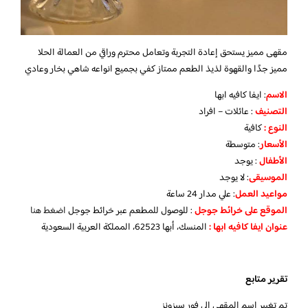
مقهى مميز يستحق إعادة التجربة وتعامل محترم وراقي من العمالة الحلا
مميز جدًا والقهوة لذيذ الطعم ممتاز كفي بجميع انواعه شاهي بخار وعادي
الاسم
: ايفا كافيه ابها
التصنيف
: عائلات – افراد
النوع :
كافية
الأسعار
:
متوسطة
الأطفال
:
يوجد
الموسيقى
:
لا يوجد
مواعيد العمل
: علي مدار 24 ساعة
الموقع على خرائط جوجل
: للوصول للمطعم عبر خرائط جوجل
اضغط هنا
عنوان ايفا كافيه ابها :
المنسك، أبها 62523، المملكة العربية السعودية
تقرير متابع
تم تغيير اسم المقهى الى فور سيزونز