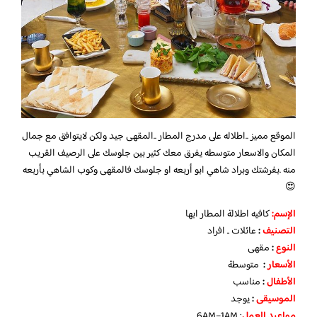
الموقع مميز ..اطلاله على مدرج المطار ..المقهى جيد ولكن لايتوافق مع جمال
المكان والاسعار متوسطه يفرق معك كثير بين جلوسك على الرصيف القريب
منه .بفرشتك وبراد شاهي ابو أربعه او جلوسك فالمقهى وكوب الشاهي بأربعه
😍
الإسم:
كافيه اطلالة المطار ابها
التصنيف
:
عائلات ـ افراد
النوع
:
مقهى
الأسعار
:
متوسطة
الأطفال
:
مناسب
الموسيقى
:
يوجد
مواعيد العمل
: 6AM–1AM