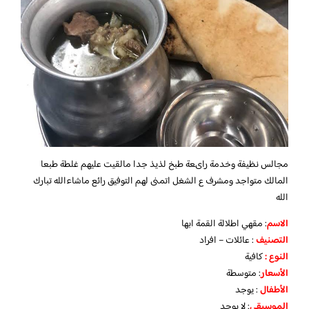
مجالس نظيفة وخدمة راىعة طبخ لذيذ جدا مالقيت عليهم غلطة طبعا
المالك
متواجد ومشرف ع الشغل اتمنى لهم التوفيق
رائع ماشاءالله تبارك
الله
الاسم
: مقهي اطلالة القمة ابها
التصنيف
: عائلات – افراد
النوع :
كافية
الأسعار
:
متوسطة
الأطفال
:
يوجد
الموسيقى
:
لا يوجد