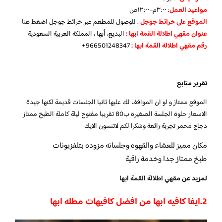
مواعيد العمل
: ٣:٠٠م–١٢:٠٠ص
الموقع على خرائط جوجل
: للوصول للمطعم عبر خرائط جوجل
اضغط هنا
عنوان مقهي اطلالة القمة ابها :
البديع، أبها ، المملكة العربية السعودية
رقم مقهي اطلالة القمة ابها :
966501248347+
تقرير متابع
الموقع ممتاز و لو ان المواقف لك عليها ثانيا الجلسات قديمة لكنها جيدة
الاسعار حلوة الجلسة الصغيرة ب80 تقريبا مفتوح ليلة كاملة الطبخ ممتاز
دجاج محمر تجربة رائعة وشكرا لكم لاتنسون الايك
مكان مميز للعشاء والقهوه وجلساته مزوده بتلفزيونات
طبخ ممتاز جدا وخدمة راقية
لمزيد عن
مقهي اطلالة القمة ابها
2.ايفا كافيه ابها من
افضل كافيهات مطله ابها