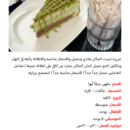
مررره حبيت المكان هادي وجميل والاسعار مناسبه والاطلاله رائعه في النهار
وباللليل الجو جميل كمان
المكان عباره عن كافي على اطلاله جميله / تعامل
العاملين ممتاز جداً جداً / الاسعار مناسبه جداً / انصصح بزيارته
الاسم
: مقهى مرفأ أبها
التصنيف
: عائلات – افراد
النوع :
كافيه
الأسعار
:
متوسطة
الأطفال
:
يوجد
الموسيقى
:
لا يوجد
مواعيد العمل
:٣:٠٠م–١٢:٠٠ص