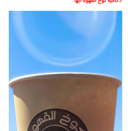
7.كافيه كوخ القهوة ابها