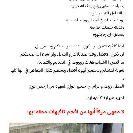
بصراحه المقهى رائع واطلالته حيويه
والتعامل اكثر من راقي
يوجد جلسات في الاسفل وجلسات علويه
وكذلك جلسات خارجيه
يستحق الزياره بقووه
ايفا كافيه نتمنى ان نكون عند حسن ضنكم ونسعى الى
ان نكون الافضل وفيه تعديلات ع المحل وان شاء الله يعجبكم
ما قصروا الشباب هناك روووعه في التقديم والتعامل
شوية اهتمام وتحضير قهوه أفضل وسيغير شكل المقاهي في ابها كلها
،
المطل روعه وحرام ان جميع انواع القهوه من ارخص نوع
لمزيد عن
ايفا كافيه ابها
3.مقهى مرفأ أبها من
افخم كافيهات مطله ابها