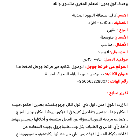
وحدة.. كوفي بدون المعلم المغربي ماتسوى والله
الاسم
:
كافيه سلطانة القهوة المدينة
التصنيف
:
عائلات – افراد
النوع :
مقهي
الأسعار:
متوسطة
الأطفال
:
مناسب
الموسيقى:
لا يوجد
مواعيد العمل
:
٤:٠٠م–٢:٠٠ص
الموقع على خرائط جوجل
:
للوصول للكافيه عبر خرائط جوجل
اضغط هنا
عنوان الكافيه:
ضمره بن عمرو، الراية، المدينة المنورة
رقم الهاتف :
966563228807+
تقرير متابع :
انا زرت الكوفي امس . اول شي اقول للكل جربو بنفسكم بعدين احكمو .حبيت
المكان جدا ..مهتمين بتفاصيل كثيره في الديكور ..ريحة المكان تروق المزاج
..الاضاءه مريحه للعين..المسؤله عن المحل مبتسمه و أخلاقها جميله..ومهتمه
تأخذ رأي الناس في الطلبات بكل ود… ..طلبنا بروكي يجيب السعاده من
لذاذته..وكيكة العسل لذيذه بس ماني من عشاقها..وكابتشينو مضبووووط ع