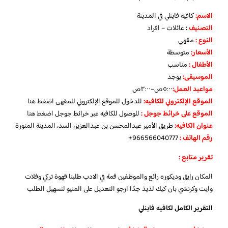
الاسم
:
كافيه فاينلي في المدينة
التصنيف
:
عائلات – افراد
النوع :
مقهي
الأسعار:
متوسطة
الأطفال
:
مناسب
الموسيقى:
يوجد
مواعيد العمل
:
٥:٠٠ص–٢:٠٠ص
الموقع الإلكتروني للكافيه:
للدخول للموقع الإلكتروني للمقهى
اضغط هنا
الموقع على خرائط جوجل
:
للوصول للكافيه عبر خرائط جوجل
اضغط هنا
عنوان الكافيه:
طريق الأمير عبدالمحسن بن عبدالعزيز، السد، المدينة المنورة
رقم الهاتف :
966566040777+
تقرير متابع :
المكان رايق وديكوره رائع والموظفين قمة في الادب طلبنا قهوة تركي وفلات
وايت وكرنشي بان كيك لذيذ جدًا ارجو التعديل على المنيو لتسهيل الطلب
التقرير الكامل
لكافيه فاينلي