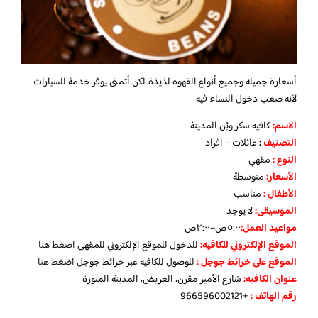
أسعارة جميله وجميع أنواع القهوه لذيذة..لكن أتمنى يوفر خدمة للسيارات
لأنه صعب دخول النساء فيه
الاسم
:
كافيه سكر وبُن المدينة
التصنيف
:
عائلات – افراد
النوع :
مقهي
الأسعار:
متوسطة
الأطفال
:
مناسب
الموسيقى:
لا يوجد
مواعيد العمل
:
٥:٠٠ص–٢:٠٠ص
الموقع الإلكتروني للكافيه:
للدخول للموقع الإلكتروني للمقهى
اضغط هنا
الموقع على خرائط جوجل
:
للوصول للكافيه عبر خرائط جوجل
اضغط هنا
عنوان الكافيه:
شارع الأمير مقرن، العريض، المدينة المنورة
رقم الهاتف :
+966596002121