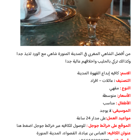
من أفضل الشاهي المغربي في المدينة المنورة شاهي مع الورد لذيذ جدا
وكذالك تركي بالحليب واخلاقهم عالية جدا
الاسم
:
كافيه إبداع القهوة المدينة
التصنيف
:
عائلات – افراد
النوع :
مقهي
الأسعار:
متوسطة
الأطفال
:
مناسب
الموسيقى:
لا يوجد
مواعيد العمل
:
على مدار 24 ساعة
الموقع على خرائط جوجل
:
للوصول للكافيه عبر خرائط جوجل
اضغط هنا
عنوان الكافيه:
العباس بن عبادة، القصواء، المدينة المنورة