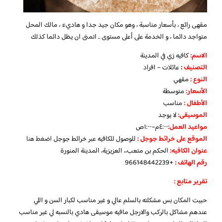
مقهى رائع ، بأسعار مناسبة ، وهو مكان جيد جدا و هاديء ، مالك المحل
متواجد دائما ، و الخدمة على أعلى مستوى .. اتمنى ان يظل دائما كذلك
الاسم
:
كافيه زي في المدينة
التصنيف
:
عائلات – افراد
النوع :
مقهي
الأسعار:
متوسطة
الأطفال
:
مناسب
الموسيقى:
لا يوجد
مواعيد العمل
:
٤:٠٠م–١:٠٠ص
الموقع على خرائط جوجل
:
للوصول للكافيه عبر خرائط جوجل
اضغط هنا
عنوان الكافيه:
الحكم بن متعب،، العزيزية، المدينة المنورة
رقم الهاتف :
+966148442239
تقرير متابع :
حبيت المكان بس مشكلته بالسلم عالي و غير مناسب لكبار السن و اللي
عندهم مشاكل بالركب والارجل مافيه موسيقى هادي بالنسبه لي غير مناسب