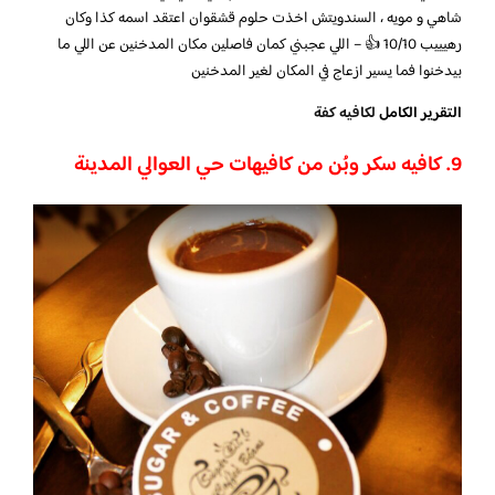
شاهي و مويه ، السندويتش اخذت حلوم قشقوان اعتقد اسمه كذا وكان
رهيييب 10/10 👍 – اللي عجبني كمان فاصلين مكان المدخنين عن اللي ما
بيدخنوا فما يسير ازعاج في المكان لغير المدخنين
التقرير الكامل
لكافيه كفة
9. كافيه سكر وبُن من كافيهات حي العوالي المدينة