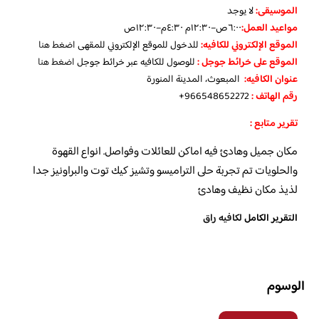
الموسيقى:
لا يوجد
مواعيد العمل
:
٦:٠٠ص–١٢:٣٠م ٤:٣٠م–١٢:٣٠ص
الموقع الإلكتروني للكافيه:
للدخول للموقع الإلكتروني للمقهى
اضغط هنا
الموقع على خرائط جوجل
:
للوصول للكافيه عبر خرائط جوجل
اضغط هنا
عنوان الكافيه:
المبعوث، المدينة المنورة
رقم الهاتف :
966548652272+
تقرير متابع :
مكان جميل وهادئ فيه اماكن للعائلات وفواصل. انواع القهوة
والحلويات تم تجربة حلى التراميسو وتشيز كيك توت والبراونيز جدا
لذيذ مكان نظيف وهادئ
التقرير الكامل
لكافيه راق
الوسوم