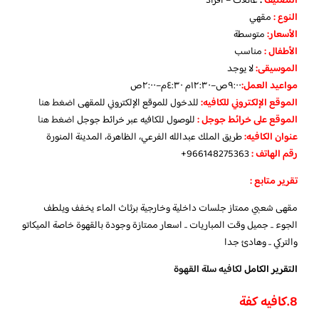
التصنيف
:
عائلات – افراد
النوع :
مقهي
الأسعار:
متوسطة
الأطفال
:
مناسب
الموسيقى:
لا يوجد
مواعيد العمل
:
٩:٠٠ص–١٢:٣٠م ٤:٣٠م–٢:٠٠ص
الموقع الإلكتروني للكافيه:
للدخول للموقع الإلكتروني للمقهى
اضغط هنا
الموقع على خرائط جوجل
:
للوصول للكافيه عبر خرائط جوجل
اضغط هنا
عنوان الكافيه:
طريق الملك عبدالله الفرعي، الظاهرة، المدينة المنورة
رقم الهاتف :
966148275363+
تقرير متابع :
مقهى شعبي ممتاز جلسات داخلية وخارجية برثاث الماء يخفف ويلطف
الجوء .. جميل وقت المباريات .. اسعار ممتازة وجودة بالقهوة خاصة الميكاتو
والتركي .. وهادئ جدا
التقرير الكامل
لكافيه سلة القهوة
8.كافيه كفة