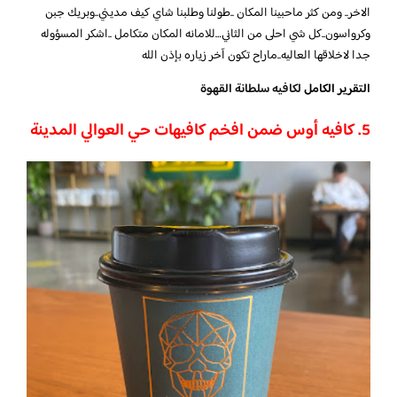
الاخر.. ومن كثر ماحبينا المكان ..طولنا وطلبنا شاي كيف مديني..وبريك جبن
وكرواسون..كل شي احلى من الثاني…للامانه المكان متكامل ..اشكر المسؤوله
جدا لاخلاقها العاليه..ماراح تكون آخر زياره بإذن الله
التقرير الكامل
لكافيه سلطانة القهوة
5. كافيه أوس ضمن افخم كافيهات حي العوالي المدينة