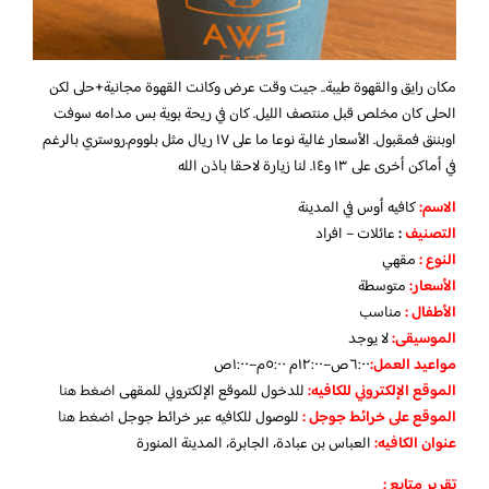
مكان رايق والقهوة طيبة.. جيت وقت عرض وكانت القهوة مجانية+حلى لكن
الحلى كان مخلص قبل منتصف الليل. كان في ريحة بوية بس مدامه سوفت
اوبننق فمقبول. الأسعار غالية نوعا ما على ١٧ ريال مثل بلووم.روستري بالرغم
في أماكن أخرى على ١٣ و١٤. لنا زيارة لاحقا باذن الله
الاسم
:
كافيه أوس في المدينة
التصنيف
:
عائلات – افراد
النوع :
مقهي
الأسعار:
متوسطة
الأطفال
:
مناسب
الموسيقى:
لا يوجد
مواعيد العمل
:
٦:٠٠ص–١٢:٠٠م ٥:٠٠م–١:٠٠ص
الموقع الإلكتروني للكافيه:
للدخول للموقع الإلكتروني للمقهى
اضغط هنا
الموقع على خرائط جوجل
:
للوصول للكافيه عبر خرائط جوجل
اضغط هنا
عنوان الكافيه:
العباس بن عبادة، الجابرة، المدينة المنورة
تقرير متابع :