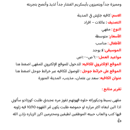
ومميزة جداً ويتميزون بآيسكريم الفشار جداً لذيذ وأنصح بتجربته
الاسم
:
كافيه جَليِٓسْ في المدينة
التصنيف
:
عائلات – افراد
النوع :
مقهي
الأسعار:
متوسطة
الأطفال
:
مناسب
الموسيقى:
لا يوجد
مواعيد العمل
:
٦:٠٠ص–١:٠٠ص
الموقع الإلكتروني للكافيه:
للدخول للموقع الإلكتروني للمقهى
اضغط هنا
الموقع على خرائط جوجل
:
للوصول للكافيه عبر خرائط جوجل
اضغط هنا
عنوان الكافيه:
سعد بن عثمان،، مذينب، المدينة المنورة
تقرير متابع :
مقهى بسيط وديكوراته حلوه قهوتهم تفوز مره عجبتني طلبت كورتادو سألوني
اذا البن ابغاه اكثر مراره او حموضه طلبت يكون مُر القهوه 10/10 فيه زاويه
فيها كتب والعاب حبيته الموظفين لطيفين ومحترمين اكرر الزياره بإذن الله
👍