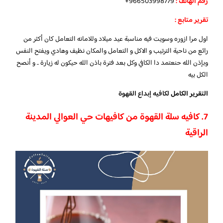
رقم الهاتف :
966503998779+
تقرير متابع :
اول مرا ازوره وسويت فيه مناسبة عيد ميلاد وللامانه التعامل كان أكثر من
رائع من ناحية الترتيب و الاكل و التعامل والمكان نظيف وهادي ويفتح النفس
وبإذن الله حنعتمد دا الكافي وكل بعد فترة باذن الله حيكون له زيارة .. و أنصح
الكل بيه
التقرير الكامل
لكافيه إبداع القهوة
7. كافيه سلة القهوة من كافيهات حي العوالي المدينة
الراقية