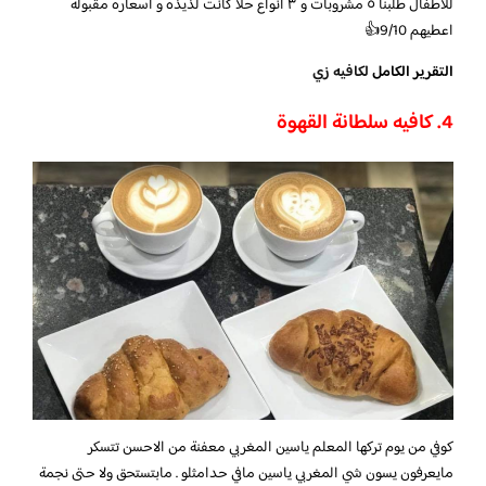
للاطفال طلبنا ٥ مشروبات و ٣ انواع حلا كانت لذيذه و اسعاره مقبوله
اعطيهم 9/10👍
التقرير الكامل
لكافيه زي
4. كافيه سلطانة القهوة
كوفي من يوم تركها المعلم ياسين المغربي معفنة من الاحسن تتسكر
مايعرفون يسون شي المغربي ياسين مافي حدامثلو . مابتستحق ولا حتى نجمة