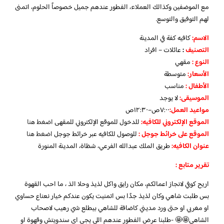
مع الموضفين وكذالك العملاء، الفطور عندهم جميل خصوصاً الحلوم، اتمنى
لهم التوفيق والتوسع.
الاسم
:
كافيه كفة في المدينة
التصنيف
:
عائلات – افراد
النوع :
مقهي
الأسعار:
متوسطة
الأطفال
:
مناسب
الموسيقى:
لا يوجد
مواعيد العمل
:
٧:٠٠ص–١٢:٣٠ص
الموقع الإلكتروني للكافيه:
للدخول للموقع الإلكتروني للمقهى
اضغط هنا
الموقع على خرائط جوجل
:
للوصول للكافيه عبر خرائط جوجل
اضغط هنا
عنوان الكافيه:
طريق الملك عبدالله الفرعي، شظاة، المدينة المنورة
تقرير متابع :
اريح كوفي لانجاز اعمالكم، مكان رايق واكل لذيذ وحلا الذ ، ما احب القهوة
بس طلبت شاهي وكان لذيذ جدًا بس اتمنيت يكون عندكم خيار نعناع حساوي
او مغربي او حتى ورد مديني كاضافة للشاهي بيطلع شي رهيب لاصحاب
الشاهي🤩🤩 -طلبنا عرض الفطور عندهم اللي يجي اي سندويتش وقهوة او