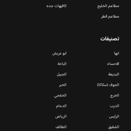
مطاعم الخليج
كافيهات جده
مطاعم قطر
تصنيفات
ابها
ابو عريش
الاحساء
الباحة
البديعة
الجبيل
الجوف (سكاكا)
الخبر
الخرج
الخفجي
الدرب
الدمام
الرايس
الرياض
الشقيق
الطائف