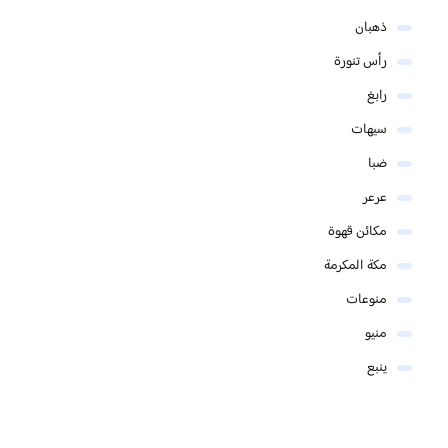
ذهبان
رأس تنورة
رابغ
سيهات
ضبا
عرعر
مكائن قهوة
مكة المكرمة
منوعات
منيو
ينبع