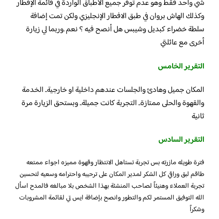
شي واحد فقط وهو عدم توفر جميع الأطباق الواردة في قائمة الإفطار
وكذلك الهاش بروان في طبق الافطار الإنجليزي ولكن تمت إضافة
سلطة خضراء كبديل وشيبس هل أنصح فيه ؟ نعم .وربما لي زيارة
أخرى مع عائلتي
التقرير الخامس
المكان جميل وهادئ والجلسات عندهم داخلية او خارجية.. الخدمة
والقهوة والحلى ممتازة.. التجربة كانت جميلة.. وبستحق الزيارة مرة
ثانية
التقرير السادس
فترة طويله مازرته بس تجربة تستاهل الانتظار وقهوة مميزه اجواء ممتعه
طاقم لبق وراقي كل الشكر لمدير المكان على ترحيبه واحترامه وسعيه لتحسين
تجربة العملاء وهنيئاً لصاحب المنشئة بهذا الشخص بلا مبالغه فالمدح اسأل
الله التوفيق المستمر لكم والتطور وانصح بإضافة ايس تي لقائمة المشروبات
وشكراً