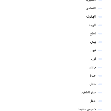
النعيرية
النماص
الهفوف
الوجه
املج
بيش
تبوك
ثول
جازان
جدة
حائل
حفر الباطن
حقل
خميس مشيط