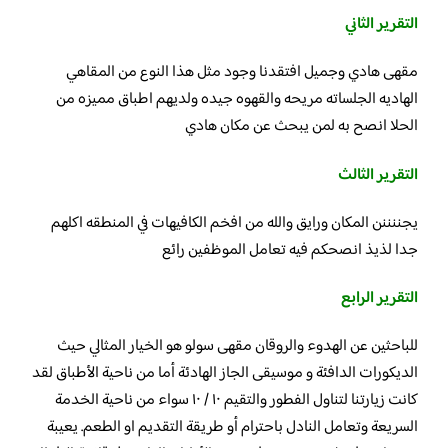
التقرير الثاني
مقهى هادي وجميل افتقدنا وجود مثل هذا النوع من المقاهي
الهاديه الجلساته مريحه والقهوه جيده ولديهم اطباق مميزه من
الحلا انصح به لمن يبحث عن مكان هادي
التقرير الثالث
يجننننن المكان ورايق والله من افخم الكافيهات في المنطقه اكلهم
جدا لذيذ انصحكم فيه تعامل الموظفين رائع
التقرير الرابع
للباحثين عن الهدوء والروقان مقهى سولو هو الخيار المثالي حيث
‏الديكورات الدافئة و ‏موسيقى الجاز الهادئة أما من ناحية الأطباق ‏لقد
كانت زيارتنا لتناول الفطور والتقيم ١٠ / ١٠ ‏سواء من ناحية الخدمة
السريعة وتعامل النادل باحترام أو طريقة التقديم او الطعم. يعيبة