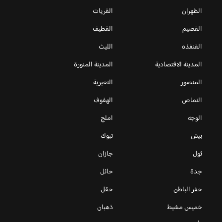
الظهران
القريات
القصيم
القطيف
القنفذه
الليث
المدينة الاقتصادية
المدينة المنورة
المنصور
النعيرية
النماص
الهفوف
الوجه
املج
بيش
تبوك
ثول
جازان
جدة
حائل
حفر الباطن
حقل
خميس مشيط
ذهبان