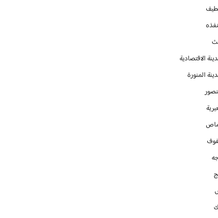
طيف
نفذه
يث
ينة الاقتصادية
ينة المنورة
نصور
يرية
ماص
فوف
جه
ج
ك