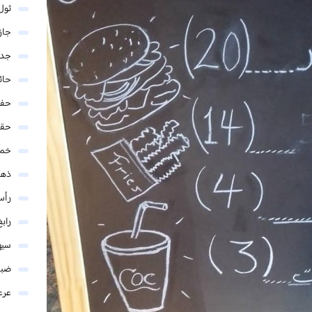
ثول
جاز
جدة
حائ
حفر
حق
خمي
ذهب
رأس
رابغ
سيه
ضبا
عرع