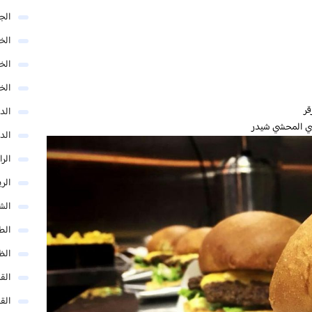
الج
الخب
الخ
الخ
قر
الد
صي المحشي شيدر
الد
الر
الر
الش
الط
الظ
الق
الق