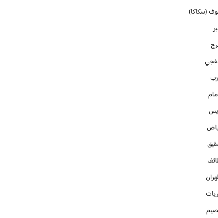
وف (سكاكا)
ر
رج
فجي
رب
مام
ايس
ياض
قيق
ائف
هران
ريات
صيم