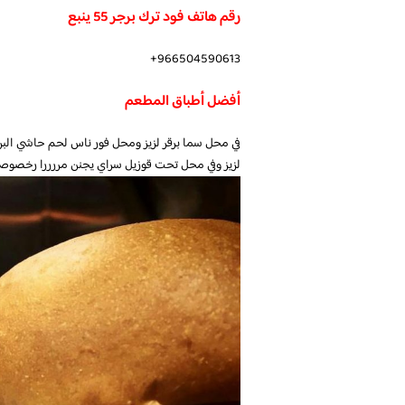
رقم هاتف فود ترك برجر 55 ينبع
966504590613+
أفضل أطباق المطعم
في محل سما برقر لزيز ومحل فور ناس لحم حاشي البر
لزيز وفي محل تحت قوزيل سراي يجنن مررررا رخصو