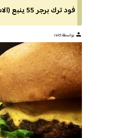
فود ترك برجر 55 ينبع (الاسعار + المنيو + الموقع)
بواسطة:
raid