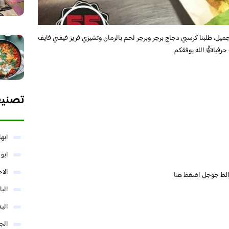
ل، طلبنا كرسبي دجاج برجر وبرجر لحم بالرمان وتشيزي فريز فيفتي فايف
حرفيا👍 الله يوفقكم
تصني
ابها
ابو
الا
ائط جوجل
اضغط هنا
البا
البد
الج