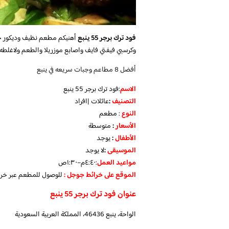
فود ترك برجر 55 ينبع
أهنيكم مطعم نظيف وديكور جمي
وكرسبي فيفتي فايف واصابع موزريلا والطعم ولاغلطه 
أفضل 8 مطاعم وجبات سريعه في ينبع
الاسم
:فود ترك برجر 55 ينبع
التصنيف
:
عائلات |افراد
النوع
: مطعم
الأسعار
:
متوسطة
الأطفال
:
يوجد
الموسيقى
:
لا
يوجد
مواعيد العمل
:
٤:٤٠م–١:٣٠ص
الموقع على خرائط جوجل :
للوصول للمطعم عبر خر
عنوان فود ترك برجر 55 ينبع
الواحة، ينبع 46436، المملكة العربية السعودية