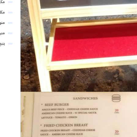
مكا
مكة
منو
مني
ينبع