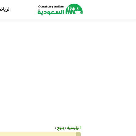
الريا
الرئيسية
›
ينبع
›