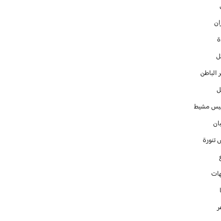
ان
ل
 الباطن
ل
س مشيط
ان
 تنورة
ات
ر