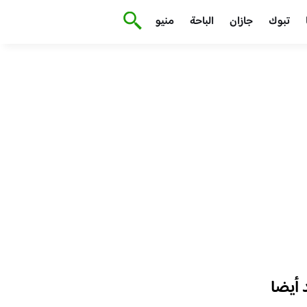
تبوك
جازان
الباحة
منيو
أيضا