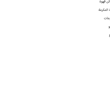
ئن قهوة
 المكرمة
عات
و