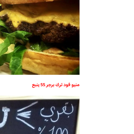
منيو فود ترك برجر 55 ينبع