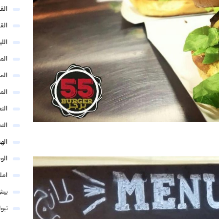
الق
الق
الل
المد
المد
الم
النع
الن
اله
الو
امل
بيش
تبو