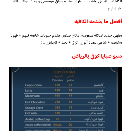
الكابتشينو لايعلى عليه ، وأسعاره ممتازة ومافي موسيقى ويوجد سواتر .. الله
يبارك لهم
أفضل ما يقدمه الكافيه
مقهى جديد لعائلة سعودية، مكان صغير ، يقدم حلويات خاصة فيهم + قهوة
مختصة + شاهي بعدة أنواع ( تركي + نجد + انجليزي … )
منيو صبايا كوفي بالرياض