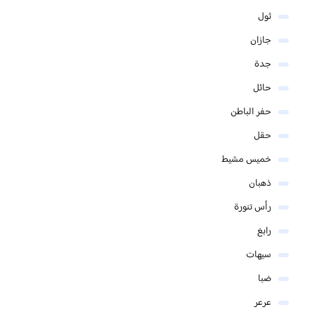
ثول
جازان
جدة
حائل
حفر الباطن
حقل
خميس مشيط
ذهبان
رأس تنورة
رابغ
سيهات
ضبا
عرعر