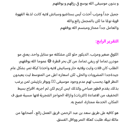
و بدون موسيقى الله يوسع في رزقهم و يوفقهم
جميل جداً ومرتب أخذت آيس بستاشيو وسبانش لاتيه كانت لذعة القهوة
قوية نوعًا ما لكن بالمجمل رائع والله
والعامل جداً ممتاز ومبتسم الله يوفقهم
التقرير الرابع:
الكوفي صغير ومرتب، الديكور حلو لكن مشكلته مو ستايل واحد، يعني مو
مودرن تماما او ريفي تماما، من كل بحر قطرة 😅 عموما الله يوفقهم،
الطلب كان فلات وايت ولاتيه حار وسبانيش لاتيه واخذنا كيكة تمر، بشكل عام
جيدةجدا المشروبات والحلى، لكن اسعاره اعلى من المتوسط ليت يعيدون
النظر فيها، يحسب لهم عدم وجود موسيقى 👍🏽 ويوفر بارتيشن لمن يرغب
بذلك. يقدم فطور صباحي وكذلك ايس كريم لكن لم اجربه. اقتراح بسيط
التخفيف من الاضاءة (الثريات) وازالة الحواجز الشجرية لانها مسببة ضيق ف
المكان، الخدمة ممتازة، انصح به.
هو كافيه على طريق سعد بن عبد الرحمن. فريق العمل رائع ، أصحابها من
عائلة نبيلة. طلبت كعكة التمر ووافل الفستق.