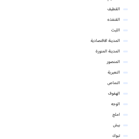
القطيف
القنفذه
الليث
المدينة الاقتصادية
المدينة المنورة
المنصور
النعيرية
النماص
الهفوف
الوجه
املج
بيش
تبوك