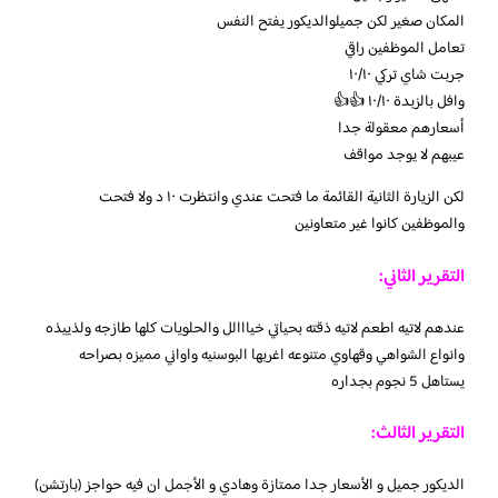
المكان صغير لكن جميلوالديكور يفتح النفس
تعامل الموظفين راقي
جربت شاي تركي ١٠/١٠
وافل بالزبدة ١٠/١٠ 👍👍
أسعارهم معقولة جدا
عيبهم لا يوجد مواقف
لكن الزيارة الثانية القائمة ما فتحت عندي وانتظرت ١٠ د ولا فتحت
والموظفين كانوا غير متعاونين
التقرير الثاني:
عندهم لاتيه اطعم لاتيه ذقته بحياتي خيااالل والحلويات كلها طازجه ولذييذه
وانواع الشواهي وقهاوي متنوعه اغربها البوسنيه واواني مميزه بصراحه
يستاهل 5 نجوم بجداره
التقرير الثالث:
الديكور جميل و الأسعار جدا ممتازة وهادي و الأجمل ان فيه حواجز (بارتشن)