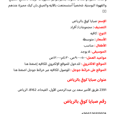
والقهوة البوسنية. شخصياً أستسمتعت بالآتيه والميني بان كيك مميزة عندهم
👌🏼
الإسم
:
صبايا كوفي بالرياض
التصنيف
:
مجموعات/ أفراد
النوع
:
كافيه
الأسعار
:
متوسطة
الأطفال
:
مناسب
الموسيقى
:
لا يوجد
مواعيد العمل
:
٥:٠٠–٩:٠٠ص، ٤:٣٠م–١٢:٠٠ص
الموقع الالكتروني
:
للدخول للموقع الإلكتروني للكافيه
إضغط هنا
الموقع على خرائط جوجل
:
للوصول للكافيه عبر خرائط جوجل
اضغط هنا
عنوان صبايا كوفي بالرياض
2391 طريق الأمير سعد بن عبدالرحمن الأول، الفيحاء، 8162، الرياض
رقم صبايا كوفي بالرياض
966536919974+