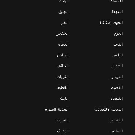
الاحساء
الباحة
البديعة
الجبيل
الجوف (سكاكا)
الخبر
الخرج
الخفجي
الدرب
الدمام
الرايس
الرياض
الشقيق
الطائف
الظهران
القريات
القصيم
القطيف
القنفذه
الليث
المدينة الاقتصادية
المدينة المنورة
المنصور
النعيرية
النماص
الهفوف