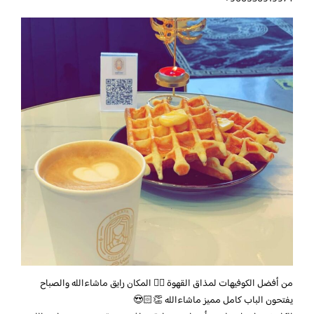
من أفضل الكوفيهات لمذاق القهوة 👌🏻 المكان رايق ماشاءالله والصباح
يفتحون الباب كامل مميز ماشاءالله 👏🏻😍