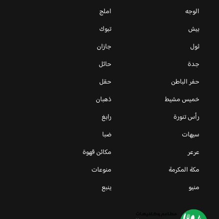
الوجه
املج
بيش
تبوك
ثول
جازان
جدة
حائل
حفر الباطن
حقل
خميس مشيط
ذهبان
رأس تنورة
رابغ
سيهات
ضبا
عرعر
مكائن قهوة
مكة المكرمة
منوعات
منيو
ينبع