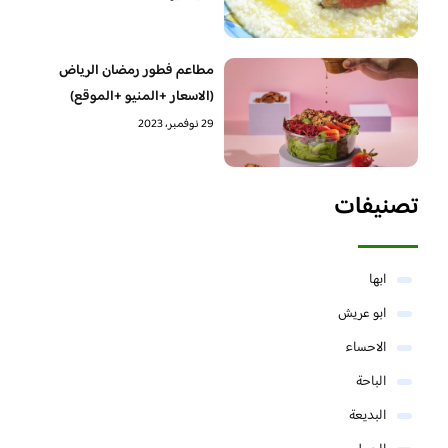
مطاعم فطور رمضان الرياض
(الاسعار +المنيو +الموقع)
29 نوفمبر، 2023
تصنيفات
ابها
ابو عريش
الاحساء
الباحة
البديعة