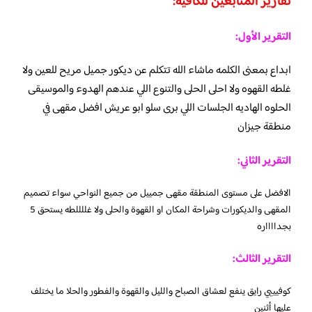
تقارير المتابعين للكافيه:
التقرير الأول:
ابداع بمعنى الكلمه ماشاء الله تتكلم عن ديكور جميل مريح للعين ولا
غلطه القهوه ولا احلى الحلى والتنوع اللي عندهم الهدوء والموسيقى
الحلوه الهاديه الجلسات اللي برى سلو ابو عريش افضل مقهى في
منطقة جيزان
التقرير الثاني:
الافضل على مستوى المنطقة مقهى جمييل من جميع النواحي سواء تصميم
المقهى والديكورات وشراحة المكان او القهوة والحلى ولا غللللطه يستحق 5
بجدااااره
التقرير الثالث:
كوفيييي رايق ينفع لعشاق الصباح والليل والقهوة والفطور والحلا ما يختلف
عليها أثنين