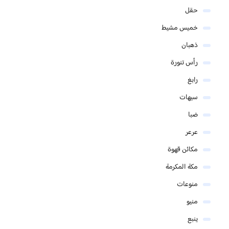
حقل
خميس مشيط
ذهبان
رأس تنورة
رابغ
سيهات
ضبا
عرعر
مكائن قهوة
مكة المكرمة
منوعات
منيو
ينبع