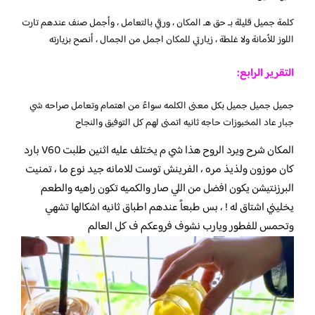
كلمة جميل قليلة بـ حق هـ المكان ، ورقي بالتعامل ، وأجمل صنف عندهم تارت
اللوز للأمانة ولا غلطة ، زيارتي للمكان اجمل من الجمال ، أنصح بزيارته
التقرير الرابع:
جميل جميل جميل بكل معنى الكلمه سواءً من اهتمام وتعامل صراحه شي
جبار عاد المخبوزات حاجه ثانيه اتمنى لهم كل التوفيق والنجاح
المكان شرح ويرد الروح هذا شي م يختلف عليه اثنين طلبت V60 بارد
كان موزون ولذيذ مره ، الفرينش توست للامانه جيد نوع ما ، تمنيت
البرزنتيشن يكون افضل من اللي صار والكميه تكون راهيه والطعم
يخليني اشتاق له ! ، بس طبعاً عندهم اطباق ثانيه اشكالها تشهي
وتحمس للفطور ويارب نشوف فروعكم ف كل العالم