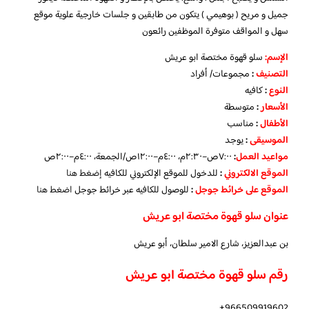
جميل و مريح ( بوهيمي ) يتكون من طابقين و جلسات خارجية علوية موقع
سهل و المواقف متوفرة الموظفين رائعون
الإسم
:
سلو قهوة مختصة ابو عريش
التصنيف
:
مجموعات/ أفراد
النوع
:
كافيه
الأسعار
:
متوسطة
الأطفال
:
مناسب
الموسيقى
:
يوجد
مواعيد العمل
:
٧:٠٠ص–٢:٣٠م، ٤:٠٠م–١٢:٠٠ص/الجمعة، ٤:٠٠م–٢:٠٠ص
الموقع الالكتروني
:
للدخول للموقع الإلكتروني للكافيه
إضغط هنا
الموقع على خرائط جوجل
:
للوصول للكافيه عبر خرائط جوجل
اضغط هنا
عنوان
سلو قهوة مختصة ابو عريش
بن عبدالعزيز، شارع الامير سلطان، أبو عريش
رقم
سلو قهوة مختصة ابو عريش
966509919602+