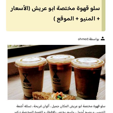
سلو قهوة مختصة ابو عريش (الأسعار
+ المنيو + الموقع )
بواسطة:
ahmed
سلو قهوة مختصة ابو عريش
المكان جميل ، ألوان مُريحة ، تسلله أشعة
الشمس و يصبح أجمل ، واسع، يختص بالإفطار و القهوة المختصة ديكور