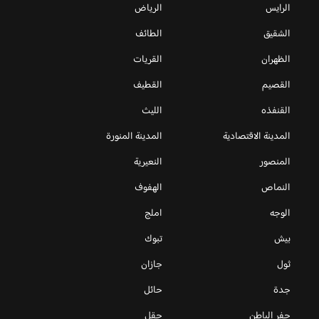
الرايس
الرياض
الشقيق
الطائف
الظهران
القريات
القصيم
القطيف
القنفذه
الليث
المدينة الاقتصادية
المدينة المنورة
المنصور
النعيرية
النماص
الهفوف
الوجه
املج
بيش
تبوك
ثول
جازان
جدة
حائل
حفر الباطن
حقل