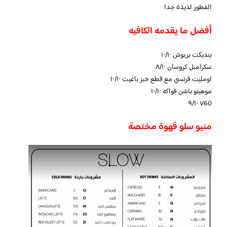
الفطور لذيذة جدا
أفضل ما يقدمه الكافيه
بنديكت بريوش ١٠/١٠
سكرامبل كروسان ٨/١٠
اومليت فرنسي مع قطع خبز باغيت ١٠/١٠
موهيتو باشن فواكه ١٠/١٠
V60 ٩/١٠
منيو
سلو قهوة مختصة