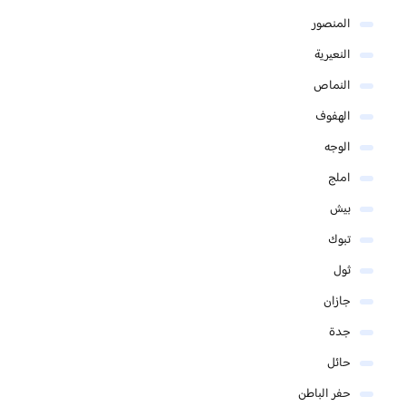
المنصور
النعيرية
النماص
الهفوف
الوجه
املج
بيش
تبوك
ثول
جازان
جدة
حائل
حفر الباطن