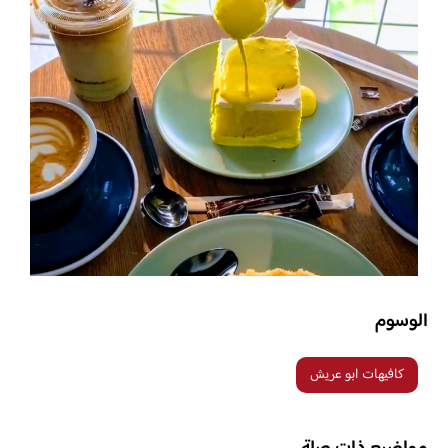
الوسوم
كافيهات ابو عريش