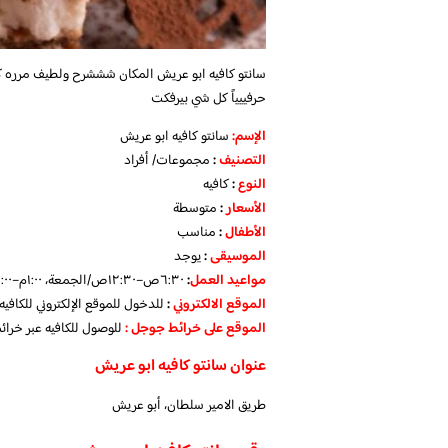
سانتو كافيه ابو عريش
المكان شششرح ولطيف مرره كل 
حرفييياً كل شي بيرفكت
الإسم
:
سانتو كافيه ابو عريش
التصنيف
:
مجموعات/ أفراد
النوع
:
كافيه
الأسعار
:
متوسطة
الأطفال
:
مناسب
الموسيقى
:
يوجد
مواعيد
العمل
:
٦:٣٠ص–١٢:٣٠ص/الجمعة، ١:٠٠م–٣:٠٠ص
الموقع الالكتروني
:
للدخول للموقع الإلكتروني للكافيه
الموقع على خرائط جوجل
:
للوصول للكافيه عبر خرا
عنوان سانتو كافيه ابو عريش
طريق الامير سلطان، أبو عريش