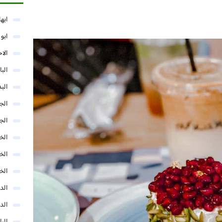
ابها
ابو
الا
البا
البد
الج
الج
الخب
الخ
الخ
الد
الد