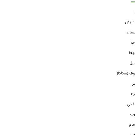
 عريش
حساء
حة
يعة
بيل
وف (سكاكا)
ر
رج
فجي
رب
مام