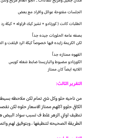
مكان جميل ومريح للقاءات .. الجو العام مريح ولكن غ
الجلسات مفتوحة عوائل وافراد مع بعض
الطلبات كانت ( كورتادو + تشيز كيك فراوله + كيكة رد 
بصفه عامه الحلويات جيده جداً
لكن الكريمة زايده فيها خصوصاً كيكة الرد فيلفت و الت
القهوه ممتازه جداً
الكورتادو مضبوط والباريستا ضابط شغله كويس
اللاتيه ايضاً كان ممتاز
التقرير الثالث:
من ناحيه حلو وكل شي تمام لكن ملاحظه بسيطه ا
الكافي حلوو اكلهم ممتاز الاسعار حلوه لكن نق
تنظيف اواني الزهر غلط ف تسبب سواد البيض ه
الطريقة الصحيحه لتنظيفها ، وبتوفيق لهم واتمن