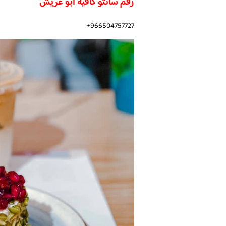
رقم سانتو كافيه ابو عريش
966504757727+