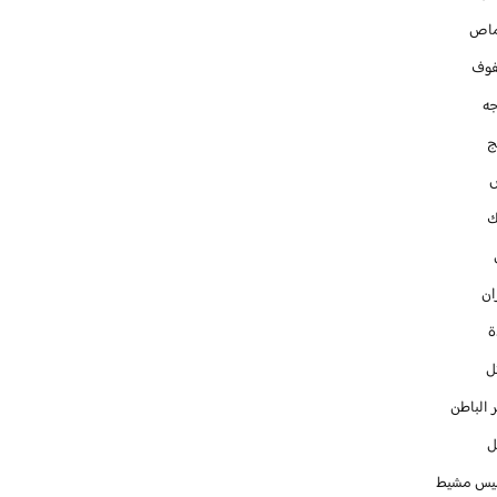
ماص
فوف
جه
ج
ك
ان
ل
 الباطن
ل
س مشيط