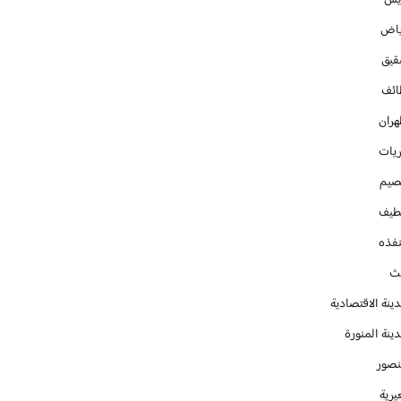
ايس
ياض
قيق
ائف
هران
ريات
صيم
طيف
نفذه
يث
ينة الاقتصادية
ينة المنورة
نصور
يرية