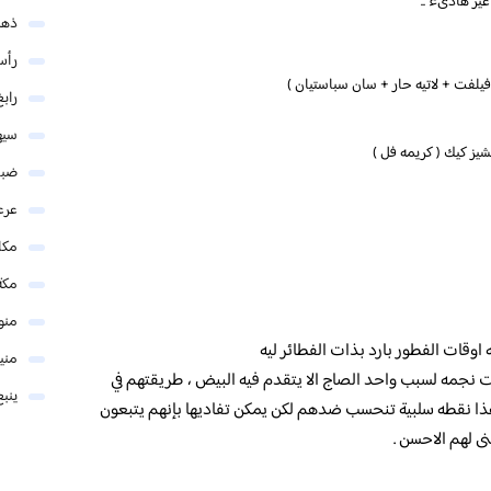
ير هادىء ..
ذهب
رأس
فيلفت + لاتيه حار + سان سباستيان )
رابغ
سيه
شيز كيك ( كريمه فل )
ضبا
عرع
مكا
مكة
منو
وقات الفطور بارد بذات الفطائر ليه
مني
صت نجمه لسبب واحد الصاج الا يتقدم فيه البيض ، طريقتهم في
ينبع
ذا نقطه سلبية تنحسب ضدهم لكن يمكن تفاديها بإنهم يتبعون
ى لهم الاحسن .