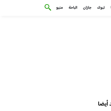
تبوك
جازان
الباحة
منيو
أيضا