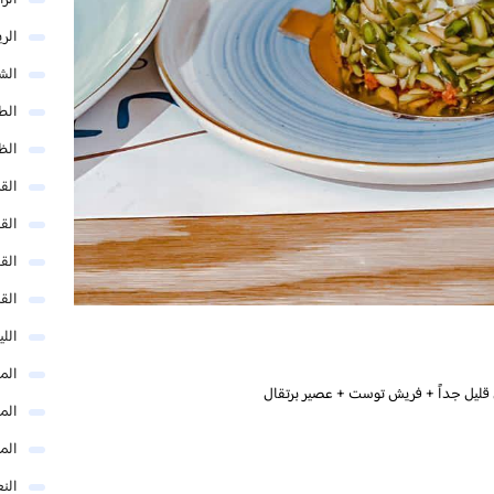
الر
الر
الش
الط
الظ
الق
الق
الق
الق
الل
المد
 قليل جداً + فريش توست + عصير برتقال
المد
الم
النع