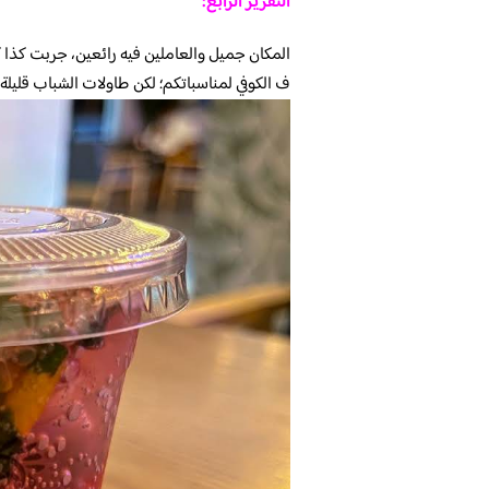
التقرير الرابع:
المكان جميل والعاملين فيه رائعين، جربت كذا
ف الكوفي لمناسباتكم؛ لكن طاولات الشباب قليلة 4 طاولات فقط أو 5، الباقي كله مخصص للعوائل