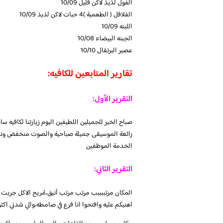
الفول لذيذ لاكن قليل 10/09
الفلافل ( الطعمية )4 حبات لاكن لذيذ 10/09
اللبنه 10/09
الجبنه البيضاء 10/08
عصير البرتقال 10/10
تقارير المتابعين للكافيه:
التقرير الأول:
صباح الخير للجميلين اللطيفين اليوم زيارتنا لكافيه س
رائعة الموسيقى جميلة صباحية والصوت منخفض ونجي ع
الخدمة الموظفين
التقرير الثاني:
المكان مرتببببب مرتب مرتب آنيق،مُريح الاكل جربت 
اهنيكم عليه وافتحوا انا فرع في صامطه،والي شدني 