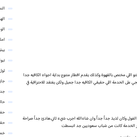
الن
اله
الو
امل
بيش
تبو
ثول
انتو اللي مختص بالقهوة وكذلك يقدم افطار متنوع بداية اجواء الكافيه جدا
جاز
لى الخدمة اللي حقيقي الكافيه جدا جميل ولكن يفتقد للاحترافية في
جدة
حائ
حفر
الفول وكان لذيذ جداً جداً وان شاءالله اجرب شيء ثاني،هادئ جداً صراحة
حق
اكثر الخدمة كانت من شباب سعوديين جد انبسطت
خمي