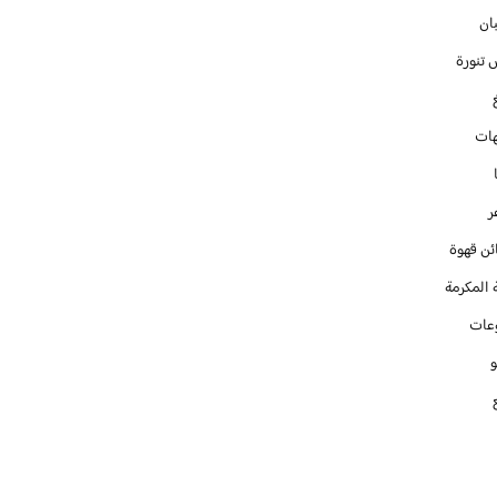
ان
 تنورة
ات
ر
ئن قهوة
 المكرمة
عات
و