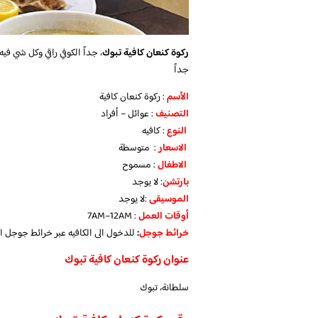
ركوة كنعان كافية تبوك
، جداً الكوفي راقي وكل شي ف
جداً
الأسم
: ركوة كنعان كافية
التصنيف
: عوائل – أفراد
النوع
: كافيه
الاسعار
: متوسطة
الاطفال
: مسموح
بارتشن
: لا يوجد
الموسيقى
:لا يوجد
‏أوقات العمل
: 7AM–12AM
خرائط جوجل
:
للدخول الى الكافيه عبر خرائط جوجل
ا
عنوان ركوة كنعان كافية تبوك
سلطانة، تبوك