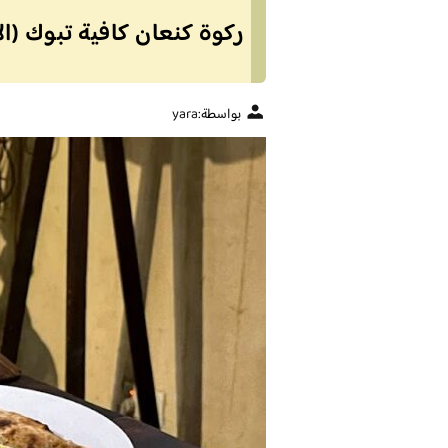
ركوة كنعان كافية تبوك (ال
بواسطة:
yara