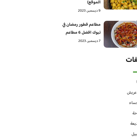
الموقع)
9 ديسمبر، 2023
مطاعم فطور رمضان في
تبوك افضل 6 مطاعم
7 ديسمبر، 2023
فات
 عريش
حساء
حة
يعة
بيل