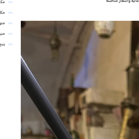
الية وأسعار منافسة
مكا
مكة
منو
مني
ينبع