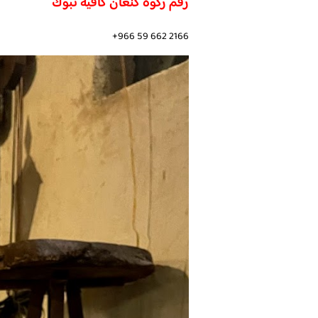
رقم ركوة كنعان كافية تبوك