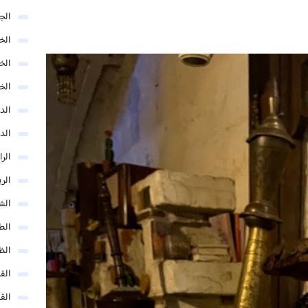
الج
الخب
الخ
الخ
الد
الد
الر
الر
الش
الط
الظ
الق
الق