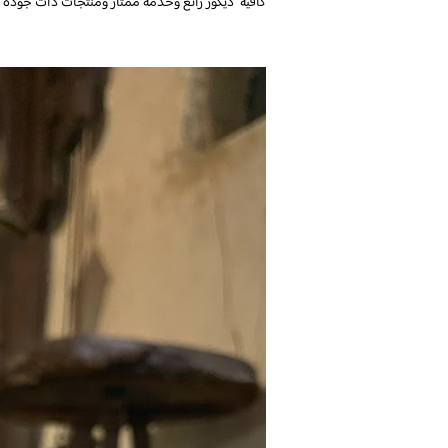
كافيه ديكور رائع وخدمة ممتاز ومنتجات ذات جودة ع