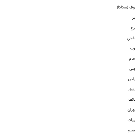
وف (سكاكا)
ر
رج
فجي
رب
مام
ايس
ياض
قيق
ائف
هران
ريات
صيم