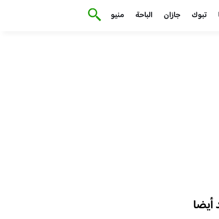
تبوك
جازان
الباحة
منيو
أيضا