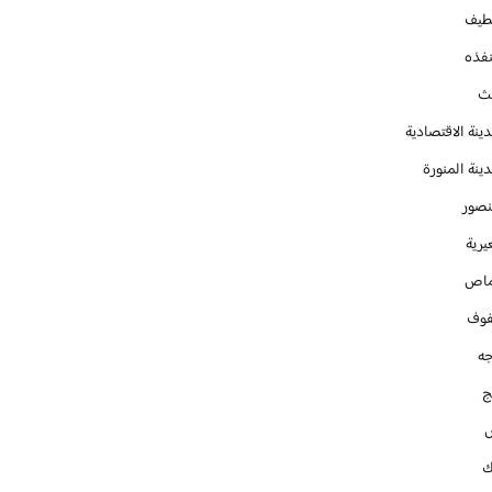
طيف
نفذه
يث
ينة الاقتصادية
ينة المنورة
نصور
يرية
ماص
فوف
جه
ج
ك