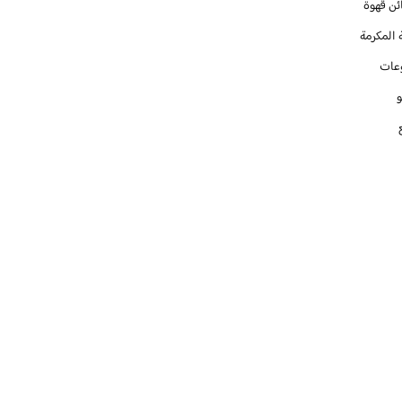
ئن قهوة
 المكرمة
عات
و