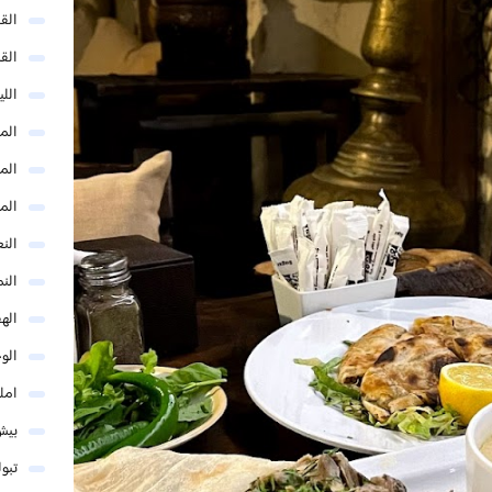
الق
الق
الل
المد
المد
الم
النع
الن
اله
الو
امل
بيش
تبو