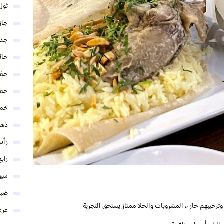
ثول
جاز
جدة
حائ
حفر
حق
خمي
ذهب
رأس
رابغ
سيه
ضبا
ترحيبهم حار ،، المشروبات والحلا ممتاز يستحق التجربة
عرع