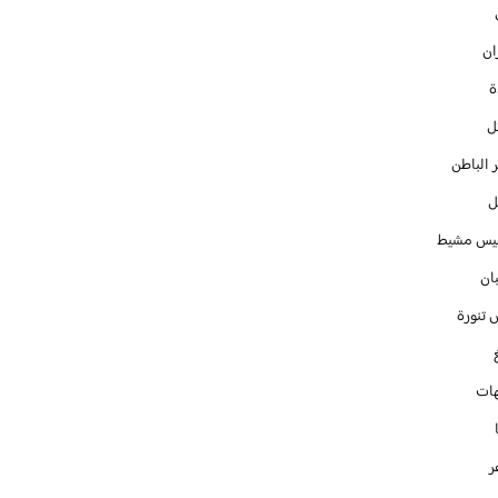
ان
ل
 الباطن
ل
س مشيط
ان
 تنورة
ات
ر