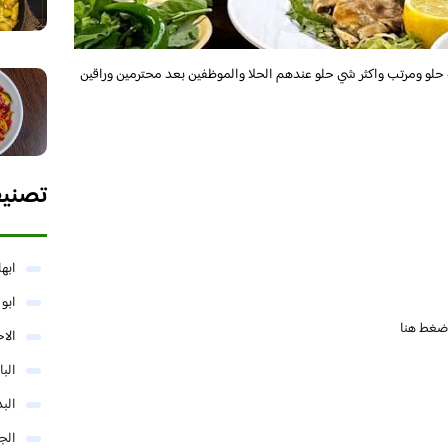
يه حلو ومرتب واكثر شي حلو عندهم الحلا والموظفين بعد محترمين وراقين
تصني
ابها
ابو
ضغط هنا
الا
البا
البد
الج