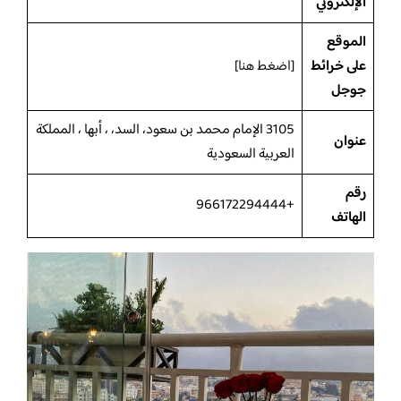
الإلكتروني
الموقع
على خرائط
[
اضغط هنا
]
جوجل
3105 الإمام محمد بن سعود، السد، ، أبها ، المملكة
عنوان
العربية السعودية
رقم
+966172294444
الهاتف