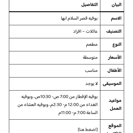
البيان
التفاصيل
الاسم
بوفيه قصر السلام ابها
التصنيف
عائلات – افراد
النوع
مطعم
الأسعار
متوسطة
الأطفال
مناسب
الموسيقى
لا يوجد
بوفيه الإفطار من 7:00 ص- 10:30ص، وبوفيه
مواعيد
الغداء من 12:00 م- 2:30م، وبوفيه العشاء من
العمل
الساعة 7:00 م- 11:00م
الموقع
[
اضغط هنا
]