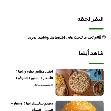
انتظر لحظة
😊
☝️لم تجد ما تبحث عنه .. اضغط هنا وشاهد المزيد
شاهد أيضا
افضل مطاعم فطور في ابها (
الأسعار + المنيو + الموقع )
11 ديسمبر، 2023
مطعم بنباستيك ابها ( الاسعار +
المنيو + الموقع )