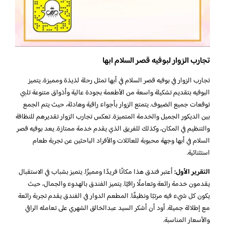
تجارب الزوار لبوفيه قصر السلام ابها
تجارب الزوار في بوفيه قصر السلام في أبها تمثل رحلة لذيذة ومميزة. يتميز
البوفيه بتقديم تشكيلة واسعة من الأطعمة بجودة عالية وأذواق متنوعة تلبي
توقعات جميع الضيوف. يتمتع الزوار بأجواء راقية وهادئة، حيث يتم الجمع
بين الديكور الجميل والخدمة المتميزة. تعكس تجارب الزوار تقديرهم للنظافة
والتنظيم في المكان، وكذلك للفريق الذي يقدم خدمة ممتازة. يعد بوفيه قصر
السلام في أبها وجهة محبوبة للعائلات والأفراد الباحثين عن تجربة طعام
استثنائية.
التقرير الأول:
أعتبر فندق هذا مكانًا فريدًا ومميزًا. يتميز بشباب في الاستقبال
يقدمون خدمة رائعة وتعاملًا راقيًا. يتميز الفندق بالهدوء والجمال، حيث
يكون كل شيء فيه مرتبًا ونظيفًا. المطعم الدوار في الفندق يقدم تجربة رائعة
مع إطلالة جميلة. أود أن أشكر السيد عبدالخالق الشهري على تعامله الراقي
والأسعار المناسبة.