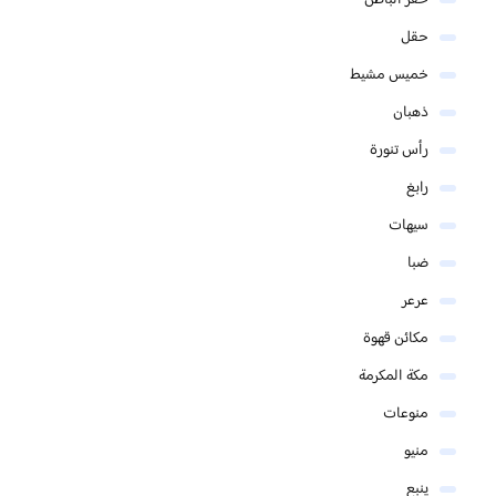
حقل
خميس مشيط
ذهبان
رأس تنورة
رابغ
سيهات
ضبا
عرعر
مكائن قهوة
مكة المكرمة
منوعات
منيو
ينبع