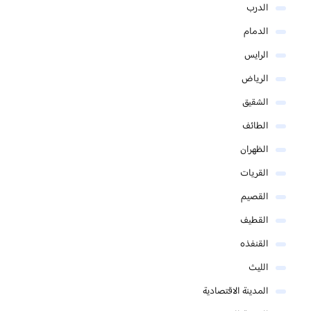
الدرب
الدمام
الرايس
الرياض
الشقيق
الطائف
الظهران
القريات
القصيم
القطيف
القنفذه
الليث
المدينة الاقتصادية