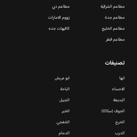
مطاعم الشرقية
مطاعم دبي
مطاعم جدة
زووم الامارات
مطاعم الخليج
كافيهات جده
مطاعم قطر
تصنيفات
ابها
ابو عريش
الاحساء
الباحة
البديعة
الجبيل
الجوف (سكاكا)
الخبر
الخرج
الخفجي
الدرب
الدمام