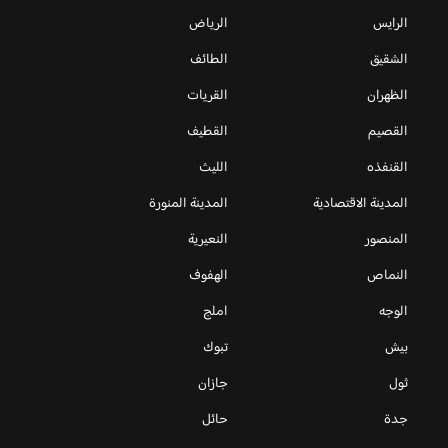
الرايس
الرياض
الشقيق
الطائف
الظهران
القريات
القصيم
القطيف
القنفذه
الليث
المدينة الاقتصادية
المدينة المنورة
المنصور
النعيرية
النماص
الهفوف
الوجه
املج
بيش
تبوك
ثول
جازان
جدة
حائل