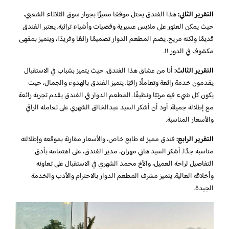
التقرير الثاني:
هذا الفندق يحتل موقعًا مميزًا بجوار سوق الثلاثاء الشعبي،
حيث يمكن العثور على ملابس عسيرية وفضيات وأشياء تراثية. يعتبر الفندق
قديمًا ولكنه مريح. يضم المطعم الدوار تصميمًا رائعًا وفريدًا، ويتميز بمقهى
مكشوف في الدور ١١.
التقرير الثالث:
أنا من عشاق هذا الفندق، حيث يتميز بشباب في الاستقبال
يقدمون خدمة رائعة وتعاملًا راقيًا. يتميز الفندق بالهدوء والجمال، حيث
يكون كل شيء فيه مرتبًا ونظيفًا. المطعم الدوار في الفندق يقدم تجربة رائعة
مع إطلالة جميلة. أود أن أشكر السيد عبدالخالق الشهري على تعامله الراقي
والأسعار المناسبة.
التقرير الرابع:
فندق مميز له طابع خاص، والأسعار مقارنة بموقعه وإطلالته
مناسبة جدًا. أشكر السيد هاني مهران، مدير الفندق، على اهتمامه بأدق
التفاصيل لراحة العميل، والأخ محمد الشهري في الاستقبال على تعاونه
وأخلاقه العالية. يتميز مشرف المطعم الدوار بالاحترام والأدب والخدمة
الجيدة.