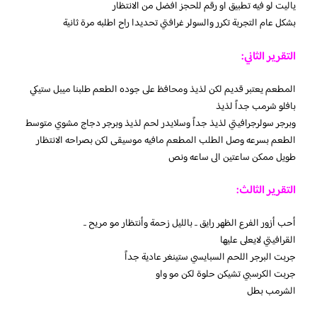
ياليت لو فيه تطبيق او رقم للحجز افضل من الانتظار
بشكل عام التجربة تكرر والسولر غرافتي تحديدا راح اطلبه مرة ثانية
التقرير الثاني:
المطعم يعتبر قديم لكن لذيذ ومحافظ على جوده الطعم طلبنا ميبل ستيكي
بافلو شرمب جداً لذيذ
وبرجر سولرجرافيتي لذيذ جداً وسلايدر لحم لذيذ وبرجر دجاج مشوي متوسط
الطعم بسرعه وصل الطلب المطعم مافيه موسيقى لكن بصراحه الانتظار
طويل ممكن ساعتين الى ساعه ونص
التقرير الثالث:
أحب أزور الفرع الظهر رايق .. بالليل زحمة وأنتظار مو مريح ..
القرافيتي لايعلى عليها
جربت البرجر اللحم السبايسي ستينغر عادية جداً
جربت الكرسبي تشيكن حلوة لكن مو واو
الشرمب بطل