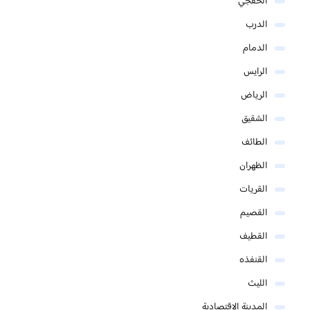
الخفجي
الدرب
الدمام
الرايس
الرياض
الشقيق
الطائف
الظهران
القريات
القصيم
القطيف
القنفذه
الليث
المدينة الاقتصادية