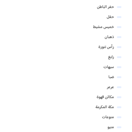
حفر الباطن
حقل
خميس مشيط
ذهبان
رأس تنورة
رابغ
سيهات
ضبا
عرعر
مكائن قهوة
مكة المكرمة
منوعات
منيو