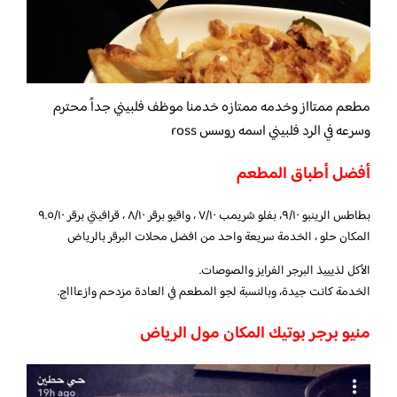
مطعم ممتااز وخدمه ممتازه خدمنا موظف فلبيني جداً محترم
وسرعه في الرد فلبيني اسمه روسس ross
أفضل أطباق المطعم
بطاطس الرينبو ٩/١٠، بفلو شريمب ٧/١٠ ، واقيو برقر ٨/١٠ ، قرافيتي برقر ٩.٥/١٠
المكان حلو ، الخدمة سريعة واحد من افضل محلات البرقر بالرياض
الأكل لذيييذ البرجر الفرايز والصوصات.
الخدمة كانت جيدة، وبالنسبة لجو المطعم في العادة مزدحم وازعاااج.
منيو برجر بوتيك المكان مول الرياض