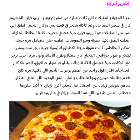
التقرير الرابع:
بدينا الوجبة بالمقبلات اللي كانت عبارة عن مشروم بوبرز، رينبو فرايز. المشروم
كان في عنصر المفاجأة ولما تاكله ينفجر في فمك بس ماكان النجم، الطبق اللي
تميز من المقبلات هو الرينبو فرايز، مرة عجبني وحبيت فكرة البطاطا الحلوة،
اعطت الطبق نكهة جميلة ومع الصوصات الطعم جاي متعادل مرة حبيته،
ممكن البطاطس كانت شوية مزيتة. الاطباق الرئيسية جربنا برجر ساوثيسترن
تشكن و سولر جرافيتي. الدجاج كان ممتاز وطري للأمانة وأول مرة أجرب برجر
مع أڤوكادو، مرة عجبتني الفكرة. وبالنسبة لبرجر سولر جراڤيتي، الصراحة كان
المفاجأة، اقدر اقول واحد من أطعم برجرات اللحم اللي ذقتها، مرة كان
طعم وطلبناه ميديوم وجا عالطلب بالملي. الشي الوحيد اللي زعلني انه كان
مدهن شويتين زيادة عن المعتاد. هل ممكن أكرر الزيارة ؟ أكيد حكررها
وحطلب احسن طبقين اللي هما السولر جراڤيتي والرينبو فرايز.