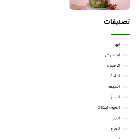
تصنيفات
ابها
ابو عريش
الاحساء
الباحة
البديعة
الجبيل
الجوف (سكاكا)
الخبر
الخرج