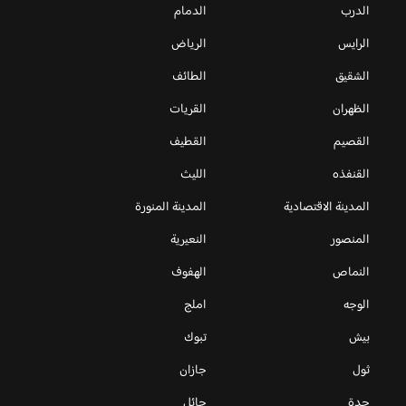
الدرب
الدمام
الرايس
الرياض
الشقيق
الطائف
الظهران
القريات
القصيم
القطيف
القنفذه
الليث
المدينة الاقتصادية
المدينة المنورة
المنصور
النعيرية
النماص
الهفوف
الوجه
املج
بيش
تبوك
ثول
جازان
جدة
حائل