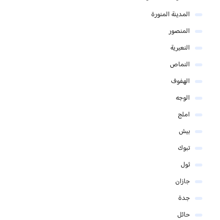
المدينة المنورة
المنصور
النعيرية
النماص
الهفوف
الوجه
املج
بيش
تبوك
ثول
جازان
جدة
حائل