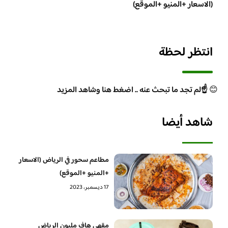
(الاسعار +المنيو +الموقع)
انتظر لحظة
😊
☝️لم تجد ما تبحث عنه .. اضغط هنا وشاهد المزيد
شاهد أيضا
مطاعم سحور في الرياض (الاسعار
+المنيو +الموقع)
17 ديسمبر، 2023
مقهي هاف مليون الرياض