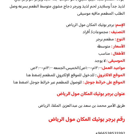
لذيذ جداً وسلايدر لحم لذيذ وبرجر دجاج مشوي متوسط الطعم بسرعه وصل
الطلب المطعم مافيه موسيقى
الإسم
:
برجر بوتيك المكان مول الرياض
التصنيف
:
مجموعات/ أفراد
النوع
:
مطعم برجر
الأسعار
:
متوسطة
الأطفال
:
مناسب
الموسيقى
:
لا يوجد
مواعيد العمل
:
١٢:٠٠م–١:٠٠ص/الخميس،الجمعه ١٢:٠٠م–٢:٠٠ص
الموقع الالكتروني
:
للدخول للموقع الإلكتروني للمطعم
إضغط هنا
الموقع على خرائط جوجل
:
للوصول للمطعم عبر خرائط جوجل
اضغط هنا
عنوان برجر بوتيك المكان مول الرياض
طريق الأمير محمد بن سعد بن عبدالعزيز، الملقا، الرياض
رقم برجر بوتيك المكان مول الرياض
966538533392+