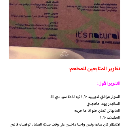
تقارير المتابعين للمطعم:
التقرير الأول:
السولر غرافتي لذيييييذ ١٠/١٠ فيه لذعة سبياسي 👍🏻
السلايدر روما ماعجبني
المانهاتن كمان حلو انا ما جربته
المقبلات ١٠/١٠
الانتظار كان ساعة ونص واحنا داخلين على وقت صلاة العشاء توقعناه فاضي