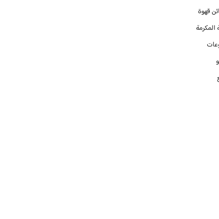
ئن قهوة
 المكرمة
عات
و