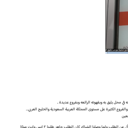
في محل يليق به وبقهوته الرائعه وبفروع عديدة ..
الفروع الكثيرة على مستوى المملكة العربية السعودية والخليج العربي…
عين
خدمة رائعة، واحنا واقفين في الطابور جا الموظف يسأل عن الطلب ولما وصلنا الشباك كان الطلب جاهز. طلبنا ٢ ايس وايت موكا