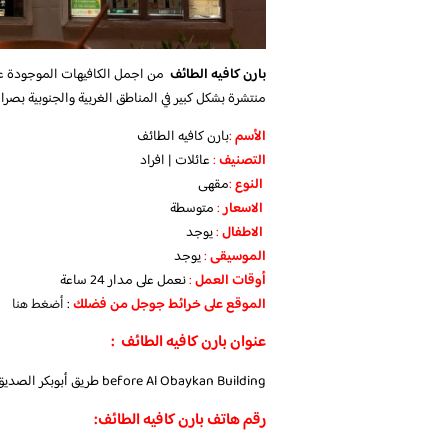
بارن كافيه الطائف
من اجمل الكافيهات الموجودة على
منتشرة بشكل كبير في المناطق الغربية والجنوبية بصر
الأسم
:
بارن كافيه الطائف
التصنيف
:
عائلات | افراد
النوع
:
مقهى
الاسعار
:
متوسطة
الاطفال
:
يوجد
الموسيقى
:
يوجد
‏أوقات العمل
:
نعمل على مدار 24 ساعة
الموقع على خرائط جوجل من فضلك
:
أضغط هنا
عنوان بارن كافيه الطائف :
before Al Obaykan Building طريق أبوبكر الصديق فرع أبوبكر، الطائف المملكة العربية السعودية
رقم هاتف بارن كافيه الطائف: