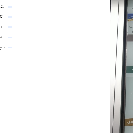
مكا
مكة
منو
مني
ينبع