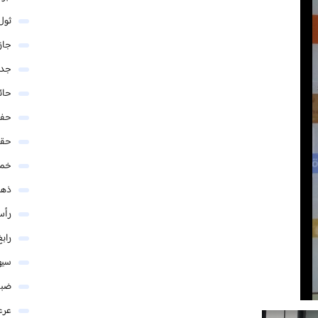
ثول
جاز
جدة
حائ
حفر
حق
خمي
ذهب
رأس
رابغ
سيه
ضبا
عرع