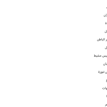
ان
ل
 الباطن
ل
س مشيط
ان
 تنورة
ات
ر