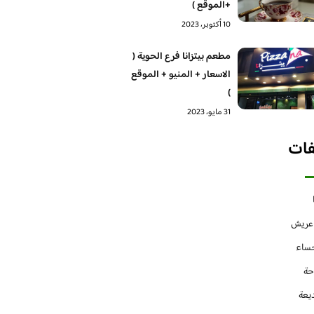
+الموقع )
10 أكتوبر، 2023
مطعم بيتزانا فرع الحوية (
الاسعار + المنيو + الموقع
)
31 مايو، 2023
فات
 عريش
حساء
حة
يعة