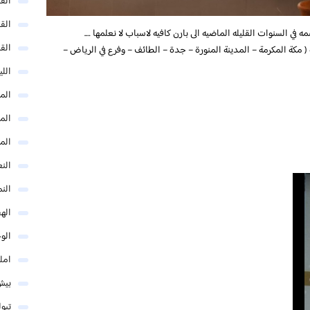
الق
الق
مه في السنوات القليله الماضيه الى بارن كافيه لاسباب لا نعلمها ….
الق
 مكة المكرمة – المدينة المنورة – جدة – الطائف – وفرع في الرياض –
الل
المد
المد
الم
النع
الن
اله
الو
امل
بيش
تبو