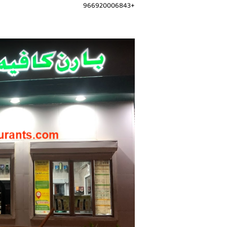
+966920006843