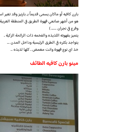
بارن كافيه أو ماكان يسمى قديماً بـ بارنيز وقد تغير اس
هو من أشهر صانعي قهوة الطريق في المنطقة الغربية (
وفرع في نجران …….. )
يتميز بقهوته اللذيذه والفخمه ذات الرائحة الزكية ..
يتواجد بكثره في الطرق الرئيسية وداخل المدن ….
خذ اي نوع قهوة وانت مغمض .. كلها لذيذه …
مينو بارن كافيه الطائف