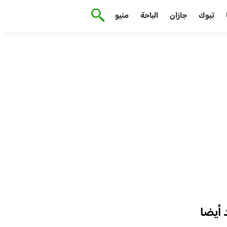
تبوك
جازان
الباحة
منيو
أيضا