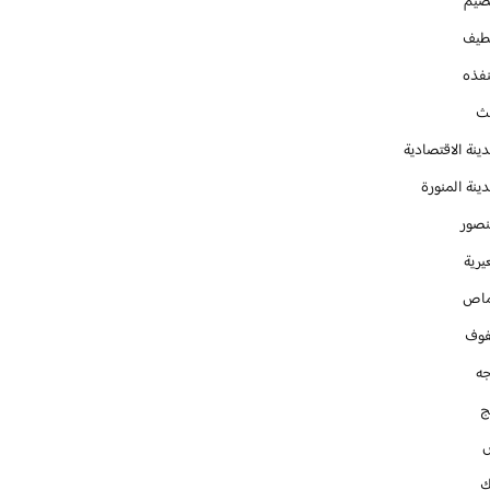
صيم
طيف
نفذه
يث
ينة الاقتصادية
ينة المنورة
نصور
يرية
ماص
فوف
جه
ج
ك