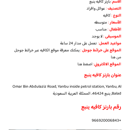
الأسم
:
بارنز كافيه ينبع
التصنيف
:
عوائل وافراد
النوع
:
كافيه
الأسعار
:
متوسطه
الأطفال
:
مناسب
الموسيقى
:
لا يوجد
مواعيد العمل
:
نعمل على مدار 24 ساعة
الموقع على خرائط جوجل
:
يمكنك معرفة موقع الكافيه عبر خرائط جوجل
من هنا
ا
لموقع الالكتروني
:
اضغط هنا
عنوان بارنز كافيه ينبع
Omar Bin Abdulaziz Road, Yanbu inside petrol station, Yanbu, Al
Balad, ينبع 46424، المملكة العربية السعودية
رقم بارنز كافيه ينبع
+966920006843