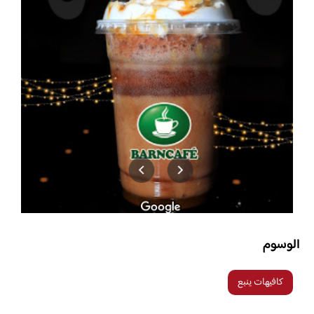
الوسوم
كافيهات ينبع