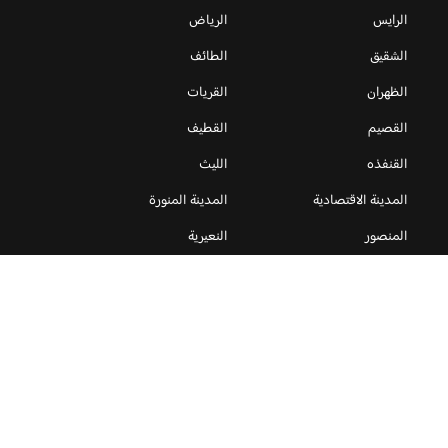
الرايس
الرياض
الشقيق
الطائف
الظهران
القريات
القصيم
القطيف
القنفذه
الليث
المدينة الاقتصادية
المدينة المنورة
المنصور
النعيرية
النماص
الهفوف
الوجه
املج
بيش
تبوك
ثول
جازان
جدة
حائل