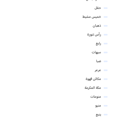
حقل
خميس مشيط
ذهبان
رأس تنورة
رابغ
سيهات
ضبا
عرعر
مكائن قهوة
مكة المكرمة
منوعات
منيو
ينبع