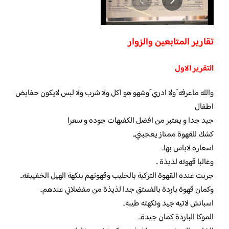
تقارير المتابعين والزوار
التقرير الاول
والله ماعرفه َولا ادري َوشهو هو اكل ولا شرب ولا لبس لايكون حفايض
اطفال
جيد جدا و يعتبر من افضل الكفيهات جوده و سعرا
كشك للقهوة ممتاز يعجبني..
اسعاره لاباس بها..
وغالبا قهوته لذيذة ..
جربت عنده القهوة التركية بالحليب وقهوتهم بنكهة الهيل الخفييفه..
وكمان قهوة باردة بالفستق جدا لذيذة من مفضلاتي عندهم..
اسبانش لاتيه جيد ونكهته طيبه..
الموكا الباردة كمان جيدة..