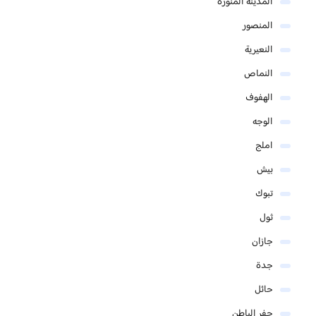
المدينة المنورة
المنصور
النعيرية
النماص
الهفوف
الوجه
املج
بيش
تبوك
ثول
جازان
جدة
حائل
حفر الباطن