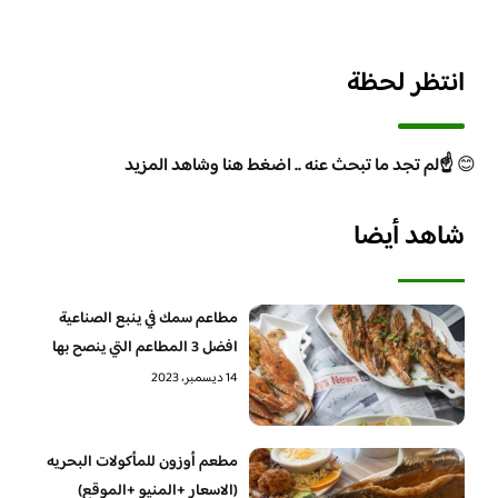
انتظر لحظة
😊
☝️لم تجد ما تبحث عنه .. اضغط هنا وشاهد المزيد
شاهد أيضا
مطاعم سمك في ينبع الصناعية
افضل 3 المطاعم التي ينصح بها
14 ديسمبر، 2023
مطعم أوزون للمأكولات البحريه
(الاسعار +المنيو +الموقع)