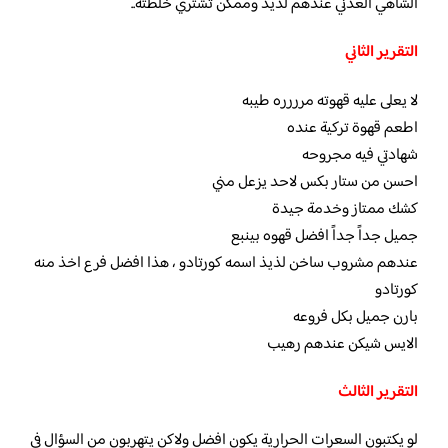
الشاهي العدني عندهم لذيذ وممكن تشتري خلطته..
التقرير الثاني
لا يعلى عليه قهوته مرررره طيبه
اطعم قهوة تركية عنده
شهادتي فيه مجروحه
احسن من ستار بكس لاحد يزعل مني
كشك ممتاز وخدمة جيدة
جميل جداً جداً افضل قهوه بينبع
عندهم مشروب ساخن لذيذ اسمه كورتادو ، هذا افضل فرع اخذ منه
كورتادو
بارن جميل بكل فروعه
الايس شيكن عندهم رهيب
التقرير الثالث
لو يكتبون السعرات الحرارية يكون افضل ولاكن يتهربون من السؤال في