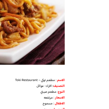
الاسم
: مطعم توكي – Toki Restaurant
التصنيف
:
افراد- عوائل
النوع
: مطعم صيني
الاسعار
: مرتفعه
الاطفال
: مسموح