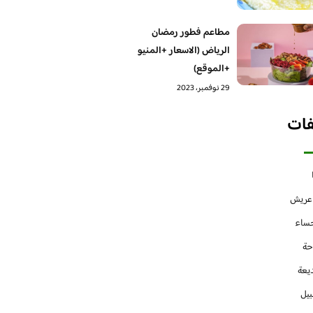
مطاعم فطور رمضان
الرياض (الاسعار +المنيو
+الموقع)
29 نوفمبر، 2023
فات
 عريش
حساء
حة
يعة
بيل