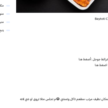
مكة
منو
مني
ينبع
رائط جوجل :
أضغط هنا
اضغط هنا
لمكان نظيف مرتب مطعم تاكل وتمشي 😂م تجلس مثلا تروق او شي لانه