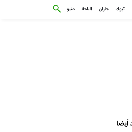
تبوك
جازان
الباحة
منيو
أيضا