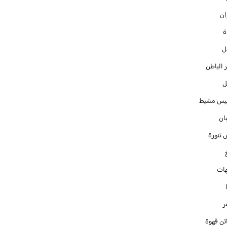
ان
ل
 الباطن
ل
س مشيط
ان
 تنورة
ات
ر
ئن قهوة