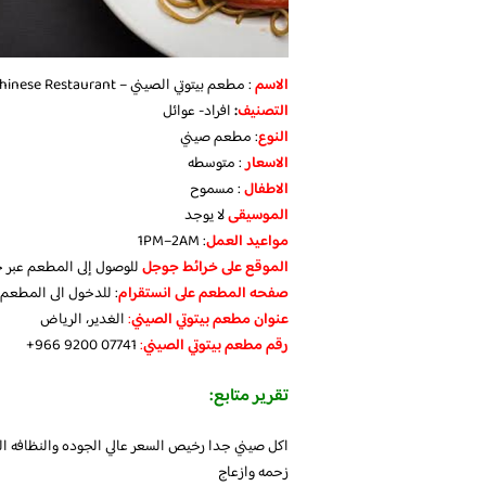
الاسم
: مطعم بيتوتي الصيني – Baytoti Chinese Restaurant
التصنيف
:
افراد- عوائل
النوع
: مطعم صيني
الاسعار
: متوسطه
الاطفال
: مسموح
الموسيقى
لا يوجد
مواعيد العمل
: 1PM–2AM
الموقع على خرائط جوجل
للوصول إلى المطعم عبر خ
صفحه المطعم على انستقرام
: للدخول الى المطعم
عنوان مطعم بيتوتي الصيني
:
الغدير، الرياض
رقم مطعم بيتوتي الصيني
:
تقرير متابع:
اكل صيني جدا رخيص السعر عالي الجوده والنظافه ا
زحمه وازعاج