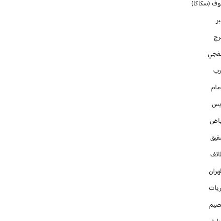
وف (سكاكا)
ر
رج
فجي
رب
مام
ايس
ياض
قيق
ائف
هران
ريات
صيم