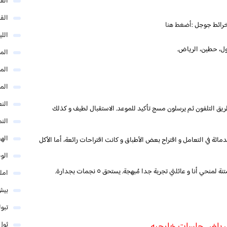
الق
الق
رائط جوجل :
أضغط هنا
الل
أول، حطين، الرياض.
المد
المد
الم
النع
ريق التلفون ثم يرسلون مسج تأكيد للموعد. الاستقبال لطيف و كذلك
الن
اله
دماثة في التعامل و اقتراح بعض الأطباق و كانت اقتراحات رائعة، أما الأكل
الو
و الأطباق متميزة و مُبتكرة. سعيدة جدا بالتجربة و ممتنة لمنحي أنا و عائلتي تجربة جدا مُبهجة. يستحق ٥ نجمات بجدارة.
امل
بيش
تبو
ثول