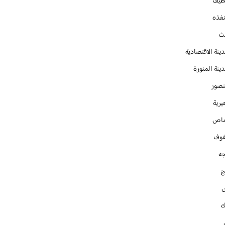
طيف
نفذه
يث
ينة الاقتصادية
ينة المنورة
نصور
يرية
ماص
فوف
جه
ج
ك