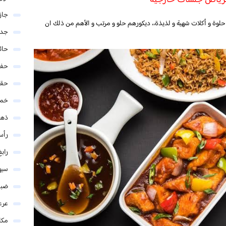
جاز
لوة و أكلات شهية و لذيذة،، ديكورهم حلو و مرتب و الأهم من ذلك ان
جدة
حائ
حفر
حق
خمي
ذهب
رأس
رابغ
سيه
ضبا
عرع
مكا