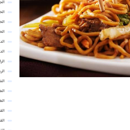
الج
الخب
الخ
الخ
الد
الد
الر
الر
الش
الط
الظ
الق
الق