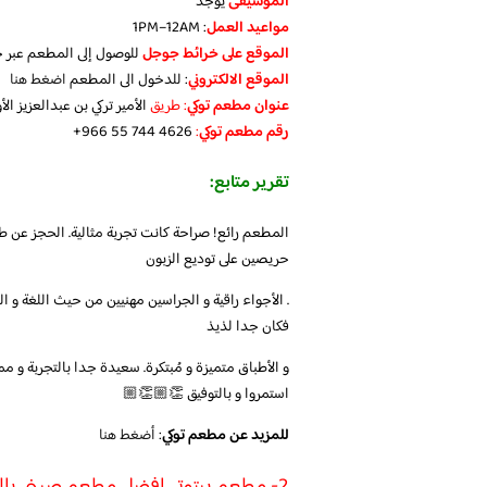
الموسيقى
يوجد
مواعيد العمل
: 1PM–12AM
الموقع على خرائط جوجل
للوصول إلى المطعم عبر خ
الموقع الالكتروني
: للدخول الى المطعم
اضغط هنا
عنوان مطعم توكي
: طريق
الأمير تركي بن عبدالعزيز ال
رقم مطعم توكي
:
تقرير متابع:
المطعم رائع! صراحة كانت تجربة مثالية. الحجز عن ط
حريصين على توديع الزبون
. الأجواء راقية و الجراسين مهنيين من حيث اللغة و ال
فكان جدا لذيذ
استمروا و بالتوفيق 👏🏼👏🏼
للمزيد عن مطعم توكي
:
أضغط هنا
2- مطعم بيتوتي افضل مطعم صيني بالرياض جلسات خارجيه