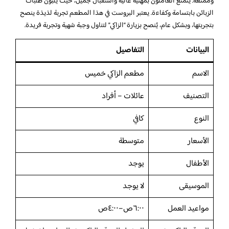
وممتعة. يتمتع العاملون بمهنية عالية واستقبال جميل، حيث يُلبون طلبات
الزبائن بابتسامة وكفاءة. يعتبر البروست في هذا المطعم تجربة لذيذة ينصح
بتجربتها، وبشكل عام، يُنصح بزيارة “الزاكي” لتناول وجبة شهية وتجربة فريدة.
البيانات
التفاصيل
الاسم
مطعم الزاكي خميس
التصنيف
عائلات – أفراد
النوع
كافي
الأسعار
متوسطة
الأطفال
يوجد
الموسيقى
لا يوجد
مواعيد العمل
٦:٠٠ص–٤:٠٠ص