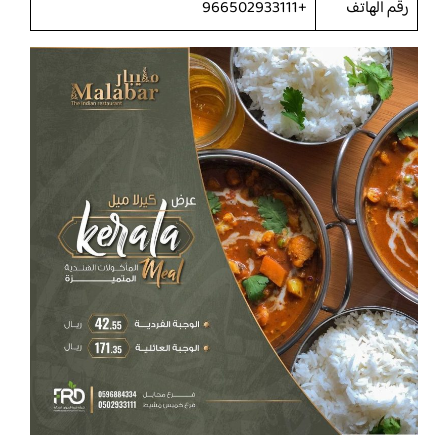
رقم الهاتف
+966502933111