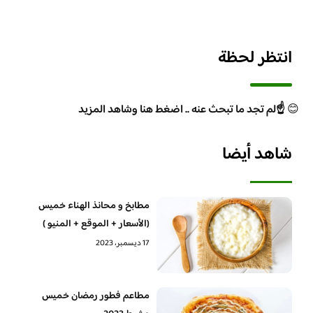
انتظر لحظة
😊
☝️لم تجد ما تبحث عنه .. اضغط هنا وشاهد المزيد
شاهد أيضا
مطابخ و محانذ الهناء خميس
(الأسعار + الموقع + المنيو )
17 ديسمبر، 2023
مطاعم فطور رمضان خميس