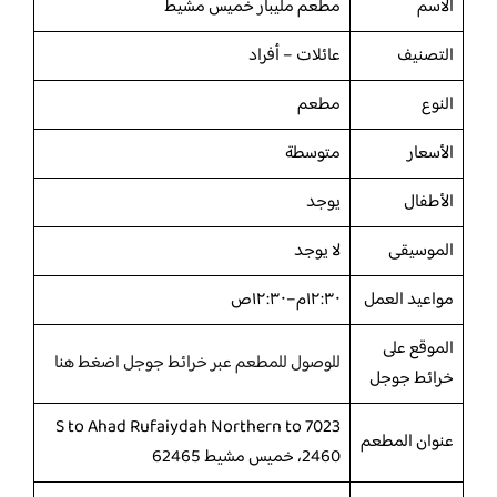
الاسم
مطعم مليبار خميس مشيط
التصنيف
عائلات – أفراد
النوع
مطعم
الأسعار
متوسطة
الأطفال
يوجد
الموسيقى
لا يوجد
مواعيد العمل
١٢:٣٠م–١٢:٣٠ص
الموقع على
للوصول للمطعم عبر خرائط جوجل اضغط هنا
خرائط جوجل
7023 S to Ahad Rufaiydah Northern to
عنوان المطعم
2460، خميس مشيط 62465