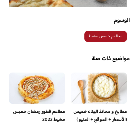
الوسوم
مطاعم خميس مشيط
مواضيع ذات صلة
مطابخ و محانذ الهناء خميس
مطاعم فطور رمضان خميس
(الأسعار + الموقع + المنيو )
مشيط 2023