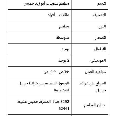
الاسم
مطعم شعبيات أبو زيد خميس
التصنيف
عائلات – أفراد
النوع
مطعم
الأسعار
متوسطة
الأطفال
يوجد
الموسيقى
لا يوجد
مواعيد العمل
٦:١٠ص–١٢:٣٠ص
الموقع على خرائط
للوصول للمطعم عبر خرائط جوجل
جوجل
اضغط هنا
8292 جدة، المنتزه، خميس مشيط
عنوان المطعم
62461