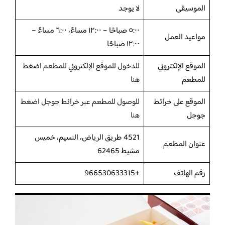
الموسيقى
لا يوجد
٥:٠٠ صباحًا – ١٢:٠٠ مساءً، ٦:٠٠ مساءً –
مواعيد العمل
١٢:٠٠ صباحًا
الموقع الإلكتروني
للدخول للموقع الإلكتروني للمطعم اضغط
للمطعم
هنا
الموقع على خرائط
للوصول للمطعم عبر خرائط جوجل اضغط
جوجل
هنا
4521 طريق الرياض، النسيم، خميس
عنوان المطعم
مشيط 62465
رقم الهاتف
+966530633315