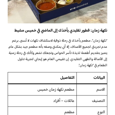
نكهة زمان: فطور تقليدي يأخذك إلى الماضي في خميس مشيط
“نكهة زمان”، مطعم يأخذك في رحلة ذوقية لاستكشاف نكهات لا تُنسى. برغم
عدم تجربتي لجميع الأصناف، إلا أني يمكنني وصفه بأنه مطعم جيد بشكل عام.
يتميز بتقديم أطعمة لذيذة تأسر الحواس وتجعلك تشعر وكأنك في رحلة زمنية
إلى الأصالة والطهي التقليدي. إن تقييمي العام هو إيجابي لتجربة تناول
الطعام في “نكهة زمان”.
البيانات
التفاصيل
الاسم
مطعم نكهة زمان خميس
التصنيف
عائلات – أفراد
النوع
مطعم