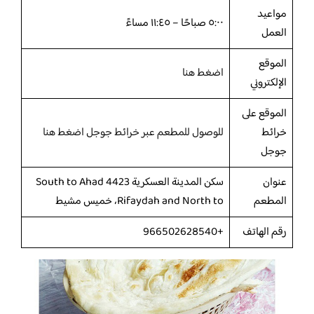
مواعيد
٥:٠٠ صباحًا – ١١:٤٥ مساءً
العمل
الموقع
اضغط هنا
الإلكتروني
الموقع على
خرائط
للوصول للمطعم عبر خرائط جوجل اضغط هنا
جوجل
عنوان
سكن المدينة العسكرية 4423 South to Ahad
المطعم
Rifaydah and North to، خميس مشيط
رقم الهاتف
+966502628540