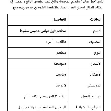
يشتهر “فول عباس” بتقديم المجنونة، والتي تتميز بطعمها الرائع والممتاز. إنه
المكان المثالي لمحبي الفول المبخر والأطعمة الشهية في جو مريح وممتع.
البيانات
التفاصيل
الاسم
مطعم فول عباس خميس مشيط
التصنيف
عائلات – أفراد
النوع
مطعم
الأسعار
متوسطة
الأطفال
مناسب
الموسيقى
لا يوجد
مواعيد العمل
٦:٠٠–١١:٣٠ص ومن ٥:٠٠–١١:٠٠م
الموقع على خرائط
للوصول للمطعم عبر خرائط جوجل