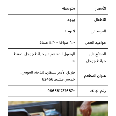
الأسعار
متوسطة
الأطفال
يوجد
الموسيقى
لا يوجد
مواعيد العمل
٦:٠٠ صباحًا – ١١:٣٠ مساءً
الموقع على
للوصول للمطعم عبر خرائط جوجل اضغط
خرائط جوجل
هنا
طريق الأمير سلطان، تندحة، الموسى،
عنوان المطعم
خميس مشيط 62466
رقم الهاتف
+966581737687