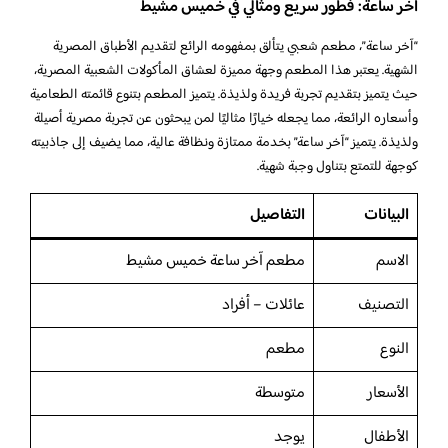
آخر ساعة: فطور سريع ومثالي في خميس مشيط
“آخر ساعة”، مطعم شعبي يتألق بمفهومه الرائع لتقديم الأطباق المصرية
الشهية. يعتبر هذا المطعم وجهة مميزة لعشاق المأكولات الشعبية المصرية،
حيث يتميز بتقديم تجربة فريدة ولذيذة. يتميز المطعم بتنوع قائمته الطعامية
وأسعاره الرائعة، مما يجعله خيارًا مثاليًا لمن يبحثون عن تجربة مصرية أصيلة
ولذيذة. يتميز “آخر ساعة” بخدمة ممتازة ونظافة عالية، مما يضيف إلى جاذبيته
كوجهة للتمتع بتناول وجبة شهية.
البيانات
التفاصيل
الاسم
مطعم آخر ساعة خميس مشيط
التصنيف
عائلات – أفراد
النوع
مطعم
الأسعار
متوسطة
الأطفال
يوجد