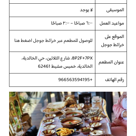
الموسيقى
لا يوجد
مواعيد العمل
٦:٠٠ صباحًا – ٢:٠٠ صباحًا
الموقع على
للوصول للمطعم عبر خرائط جوجل اضغط هنا
خرائط جوجل
8P2F+7PX، شارع الثلاثين، حي الخالدية،
عنوان المطعم
الخالدية، خميس مشيط 62461
رقم الهاتف
+966563594195