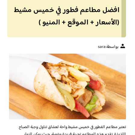
افضل مطاعم فطور في خميس مشيط
(الأسعار + الموقع + المنيو )
بواسطة:
sara
تعتبر مطاعم الفطور في خميس مشيط واحة لعشاق تناول وجبة الصباح
اللذيذة. تقدم هذه المطاعم تجربة فريدة وشهية، حيث يمكن للزوار