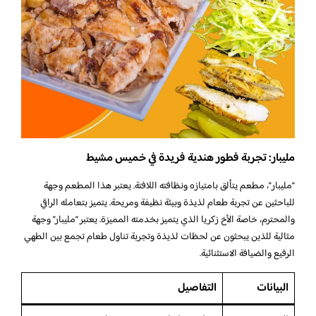
مليبار: تجربة فطور هندية فريدة في خميس مشيط
“مليبار”، مطعم يتألق بامتيازه ونظافته اللافتة. يعتبر هذا المطعم وجهة
للباحثين عن تجربة طعام لذيذة وبيئة نظيفة ومريحة. يتميز بتعامله الراقي
والمحترم، خاصة الأخ زكريا الذي يتميز بخدمته المميزة. يعتبر “مليبار” وجهة
مثالية للذين يبحثون عن لحظات لذيذة وتجربة تناول طعام تجمع بين الطهي
الرفيع والضيافة الاستثنائية.
البيانات
التفاصيل