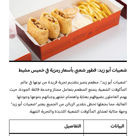
شعبيات أبو زيد: فطور شعبي بأسعار رمزية في خميس مشيط
“شعبيات أبو زيد”، مطعم يتميز بتقديم تجربة فريدة من نوعها في عالم
المأكولات الشعبية. يتمتع المطعم بتعامل ممتاز وخدمة فائقة الجودة، حيث
يهتم العاملون بضيوفهم بعناية واهتمام. تشتهر وجباتهم بتنوعها وجودتها
العالية، مما يجعلها تحظى بتقدير الزبائن من الجميع. يعتبر “شعبيات أبو زيد”
وجهة مثالية لعشاق المأكولات الشعبية اللذيذة والتجربة الشهية.
البيانات
التفاصيل