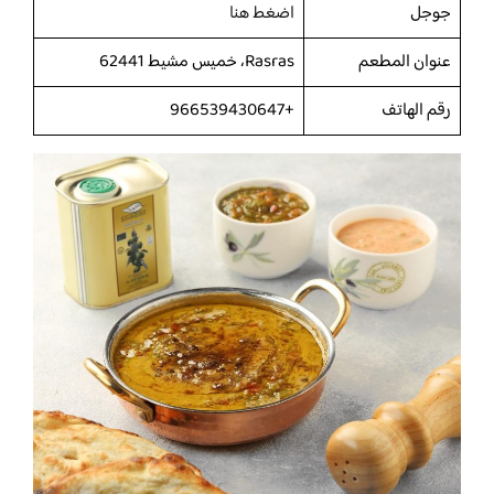
جوجل
اضغط هنا
عنوان المطعم
Rasras، خميس مشيط 62441
رقم الهاتف
+966539430647