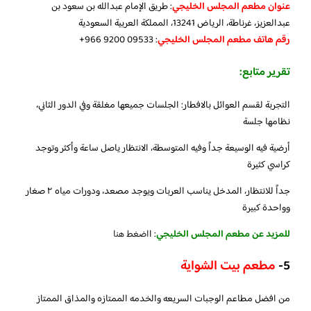
عنوان مطعم المجلس الخليجي
: طريق الإمام عبدالله بن سعود بن
عبدالعزيز، غرناطة، الرياض 13241، المملكة العربية السعودية
رقم هاتف مطعم المجلس الخليجي
: ‏‪+966 9200 09533‬‏
تقرير متابع:
التجربة لقسم العوائل بالافطار: الجلسات جميعها مغلقة وفي الدور الثاني،
نظامها جلسة
أرضية فيه الوسيعة جداً وفيه المتوسطة، الانتظار ياصل ساعة وأكثر وتوجد
كراسي كثيرة
جداً للانتظار، المدخل يناسب العربات ويوجد مصعد، ودورات مياه ٢ صغار
وواحدة كبيرة
للمزيد عن مطعم المجلس الخليجي
: ا
اضغط هنا
5-
مطعم بيت الشواية
من افضل مطاعم الوجبات السريعه والخدمه الممتازه والمذاق الممتاز