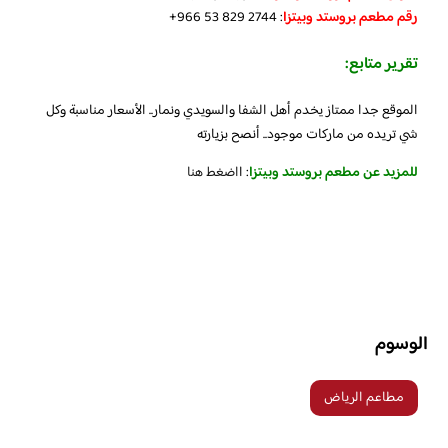
رقم مطعم بروستد وبيتزا
: ‪+966 53 829 2744‬‏
تقرير متابع:
الموقع جدا ممتاز يخدم أهل الشفا والسويدي ونمار.. الأسعار مناسبة وكل
شي تريده من ماركات موجود.. أنصح بزيارته
للمزيد عن مطعم بروستد وبيتزا
: ا
اضغط هنا
الوسوم
مطاعم الرياض