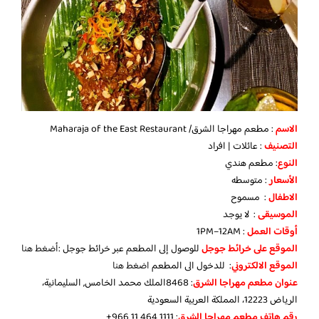
الاسم
: مطعم مهراجا الشرق/ Maharaja of the East Restaurant
التصنيف
: عائلات | افراد
النوع
: مطعم هندي
الأسعار
: متوسطه
الا
طفال
: مسموح
الموسيقى
: لا يوجد
أوقات العمل
: 1PM–12AM
الموقع على خرائط جوجل
للوصول إلى المطعم عبر خرائط جوجل :
أضغط هنا
الموقع الالكتروني
: للدخول الى المطعم
اضغط هنا
عنوان مطعم مهراجا الشرق
: 8468الملك محمد الخامس, السليمانية،
الرياض 12223، المملكة العربية السعودية
رقم هاتف مطعم مهراجا الشرق
: ‏‪+966 11 464 1111‬‏