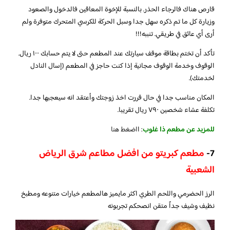
قارص هناك فالرجاء الحذر. بالنسبة للإخوة المعاقين فالدخول والصعود
وزيارة كل ما تم ذكره سهل جدا وسبل الحركة للكرسي المتحرك متوفرة ولم
أرى أي عائق في طريقي. تنببه!!!
تأكد أن تختم بطاقة موقف سيارتك عند المطعم حتى لا يتم حسابك ١٠٠ ريال.
الوقوف وخدمة الوقوف مجانية إذا كنت حاجز في المطعم (إسال النادل
لخدمتك).
المكان مناسب جدا في حال قررت اخذ زوجتك وأعتقد انه سيعجبها جدا.
تكلفة عشاء شخصين ٧٩٠ ريال تقريبا.
للمزيد عن مطعم ذا غلوب
: ا
اضغط هنا
7-
مطعم كبريتو من افضل مطاعم شرق الرياض
الشعبية
الرز الحضرمي واللحم الطري اكثر مايميز هالمطعم خيارات متنوعه ومطبخ
نظيف وشيف جداً متقن انصحكم تجربونه