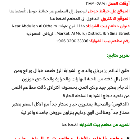
أوقات العمل
: 11AM–2AM
الموقع على خرائط جوجل
للوصول إلى المطعم عبر خرائط جوجل :
أضغط هن
ا
الموقع الالكتروني
للدخول الى المطعم
اضغط هنا
عنوان مطعم بيت الشواية
: هذا الفرع عنوانه: Near Abdullah Al Othaim
Market، Al Muruj District، Ibn Sina Street، الرياض السعودية
رقم مطعم بيت الشواية
: ‪+966 9200 33336‬‏
تقرير متابع:
طلبي الدائم رز برياني والدجاج الشواية الرز طعمه خياال ورائع ومن
افضل الي ذقته من ناحية البهارات والحرارة والحبة شي موزون
الدجاج يعتبر جيد ولكن اتمنى يحسنونه اكثر لاني ذقت مطاعم افضل
من ناحية دجاج الشواية السلطة الحارة
(الدقوس) والطحينة يعتبرون خيار ممتاز جداً مع الاكل السعر يعتبر
ممتاز جداً ومنافس قوي ودايم ينزلون عروض جامدة واغرائية
للمزيد عن مطعم بيت الشواية
:
اضغط هنا