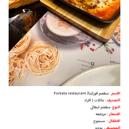
الاسم
: مطعم فوركيتا/ Forketa restaurant
التصنيف
: عائلات | افراد
النوع
: مطعم ايطالي
الاسعار
: مرتفعه
الاطفال
: مسموح
الموسيقى
يوجد