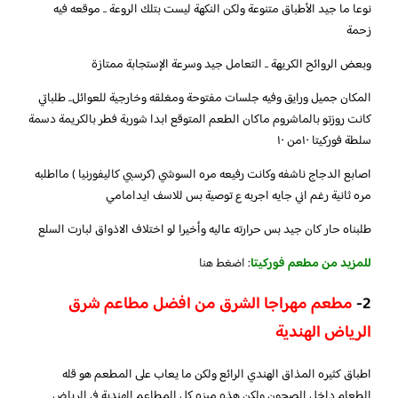
نوعا ما جيد الأطباق متنوعة ولكن النكهة ليست بتلك الروعة .. موقعه فيه
زحمة
وبعض الروائح الكريهة .. التعامل جيد وسرعة الإستجابة ممتازة
المكان جميل ورايق وفيه جلسات مفتوحة ومغلقه وخارجية للعوائل.. طلباتي
كانت روزتو بالماشروم ماكان الطعم المتوقع ابدا شوربة فطر بالكريمة دسمة
سلطة فوركيتا ١٠من ١٠
اصابع الدجاج ناشفه وكانت رفيعه مره السوشي (كرسبي كاليفورنيا ) مااطلبه
مره ثانية رغم اني جايه اجربه ع توصية بس للاسف ايدامامي
طلبناه حار كان جيد بس حرارته عاليه وأخيرا لو اختلاف الاذواق لبارت السلع
للمزيد من مطعم فوركيتا
:
اضغط هنا
2-
مطعم مهراجا الشرق من افضل مطاعم شرق
الرياض الهندية
اطباق كثيره المذاق الهندي الرائع ولكن ما يعاب على المطعم هو قله
الطعام داخل الصحون ولكن هذه ميزه كل المطاعم الهندية في الرياض