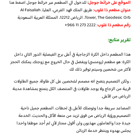
الموقع على خرائط جوجل
:
للدخول الي المطعم عبر خرائط جوجل
اضغط هنا
عنوان مطعم ذا غلوب
: طريق الملك فهد الفرعي، العليا، Al Faisaliah
Tower, The Geodesic Orb، الرياض 12212، المملكة العربية السعودية
رقم مطعم ذا غلوب
: ‪+966 11 273 2222‬‏
تقرير متابع:
هذا المطعم داخل الكرة الزجاجية في أعلى برج الفيصلية الدور الثاني داخل
الكرة: هو مطعم (رومنسي) ويفضل في حال الخروج مع زوجتك. يمكنك الحجز
لأكثر من شخصين وسيتم توفير ذلك لك
، ولكن التصميم يتضح انه مصمم لشخصين على كل طاولة. جميع الطاولات
قريبة من الزجاج ولا يوجد طاولات في المنتصف. الكل يتمتع بمشاهدة مدينة
الرياض من الأعلى.
المصاعد سريعة جدا وتوصلك للأعلى في لحظات. المطعم جميل ناحية
التصميم ورؤية الرياض من فوق تزيد من متعة الأكل والحديث. الخدمة
جيدة جدا والعاملون مهذبون ولن أقول ممتاز لأني لم أجد موظفا واحدا
يجلس بهدوء وينتظر خدمة الزبائن