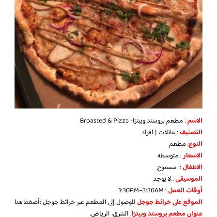
الاسم
: مطعم بروستد وبيتزا- Broasted & Pizza
التصنيف
: عائلات | افراد
النوع
: مطعم
الاسعار
: متوسطه
الاطفال
: مسموح
الموسيقى
: لا يوجد
أوقات العمل
: 1:30PM–3:30AM
الموقع على خرائط جوجل
للوصول إلى المطعم عبر خرائط جوجل :
أضغط هن
ا
عنوان مطعم بروستد وبيتزا
: الشرق، الرياض.