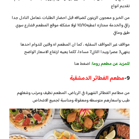
تقديم انواع
من الخبز و معجون الزيتون كضيافه قبل احضار الطلبات ،تعامل النادل جدا
راقي والخدمة ممتازه اعطيه10/10 لولا مشكله موقع المطعم فشارع سوي
طيق ومافي
مواقف غير المواقف السفليه ، كما ان المطعم اه وقتين للدوام احدها
ينتهي3 عصرا ويبدا الثاني7 مساءا، ككما يعيبه ارتفاع الاسعار الواضح
للمزيد عن مطعم روما
:
اضغط هنا
9-
مطعم الفطائر الدمشقية
من مطاعم الفطائر الشهيرة في الرياض، المطعم نظيف ومرتب وشغلهم
طيب واسعارهم متوسطه ومعقولة ومناسبة لجميع الاشخاص