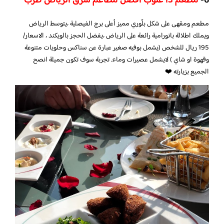
6-
مطعم ذا غلوب افضل مطاعم شرق الرياض طرب
مطعم ومقهى على شكل بلّوري مميز أعلى برج الفيصلية ،يتوسط الرياض
ويملك اطلالة بانورامية رائعة على الرياض ،يفضل الحجز بالويكند ، الاسعار/
195 ريال للشخص (يشمل بوفيه صغير عبارة عن سناكس وحلويات متنوعة
وقهوة او شاي ) لايشمل عصيرات وماء. تجربة سوف تكون جميلة انصح
الجميع بزيارته ❤️