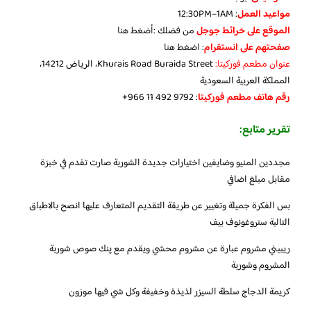
مواعيد العمل
: 12:30PM–1AM
الموقع على خرائط جوجل
من فضلك :
أضغط هنا
صفحتهم على انستقرام
:
اضغط هنا
عنوان مطعم فوركيتا:
Khurais Road Buraida Street، الرياض 14212،
المملكة العربية السعودية
رقم هاتف مطعم فوركيتا
: ‪+966 11 492 9792‬‏
تقرير متابع:
مجددين المنيو وضايفين اختيارات جديدة الشوربة صارت تقدم في خبزة
مقابل مبلغ اضافي
بس الفكرة جميلة وتغيير عن طريقة التقديم المتعارف عليها انصح بالاطباق
التالية ستروغونوف بيف
ريبيني مشروم عبارة عن مشروم محشي ويقدم مع پنك صوص شوربة
المشروم وشوربة
كريمة الدجاج سلطة السيزر لذيذة وخفيفة وكل شي فيها موزون