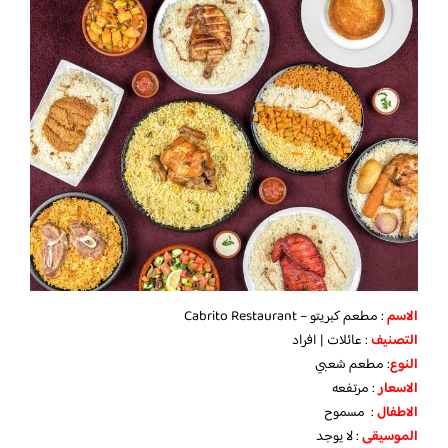
الاسم
: مطعم كبريتو – Cabrito Restaurant
التصنيف
: عائلات | افراد
النوع
: مطعم شعبي
الاسعار
: مرتفعه
الاطفال
: مسموح
الموسيقى
: لا يوجد