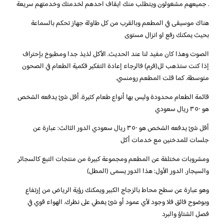
. جميعهم مشغولون ويتطلب منك ايقاف احدهم لخدمتك وخدمتهم سريعة
هناك موسيقى في المطعم وبالقرب من كل طاولة جهاز تحكم بالسماعة
بحيث يمكنك رفع او انزال مستوى
الصوت وهذا كان مفيد لنا عند الحديث. الأكل لذيذ جدا ومطبوخ بإحتراف
إذا كنت ستذهب لل(فرم) فالرجاء إعادة التفكير فكمية الطعام في الصحون
متوسطة. كما قلت المطعم رومنسي.
قائمة الطعام محدودة وليس بها أنواع طعام كثيرة. أقل شئ يدفعه الشخص
هو ٣٥٠ ريال سعودي
أقل شئ يدفعه الشخص هو ٣٥٠ ريال سعودي الدور الثالث: عبارة عن
جلسات للمدخنين مع خدمات أكل
ومشروبات مختلفة عن المطعم ومجموعة كبيرة من منتجات التبغ كالسجائر
والسيجار. الدور الأول: هذا الدور يسمى (المطل)
وهو عبارة عن سطح محاط بالزجاج الكبير ويمكنك رؤية الرياض من إرتفاع
وبوضوح فائق فلا وجود لأي عمود أو شئ يغطي على نظرك. الهواء قوي في
فصل الشتاؤ والبرد