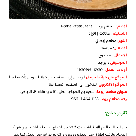
الاسم
: مطعم روما – Roma Restaurant
التصنيف
: عائلات | افراد
النوع
: مطعم إيطالي
الاسعار
: مرتفعه
الاطفال
: مسموح
الموسيقى
: يوجد
أوقات العمل
: 12:30–11:30PM
الموقع على خرائط جوجل
للوصول إلى المطعم عبر خرائط جوجل :
أضغط هن
ا
الموقع الالكتروني
للدخول الى المطعم
اضغط هنا
عنوان مطعم روما:
شعبة بن الحجاج، العليا، Building #10، الرياض.
رقم مطعم روما
: ‪+966 11 464 1133‬‏
تقرير متابع:
من الذ المطاعم الايطالية طلبت فوتشني الدجاج وسلطه الباذنجان و شربة
الدجاج وكانت اطباق جدا لذيذه ووميزه والكريم بورليه جدا لذيذ، كما يتم