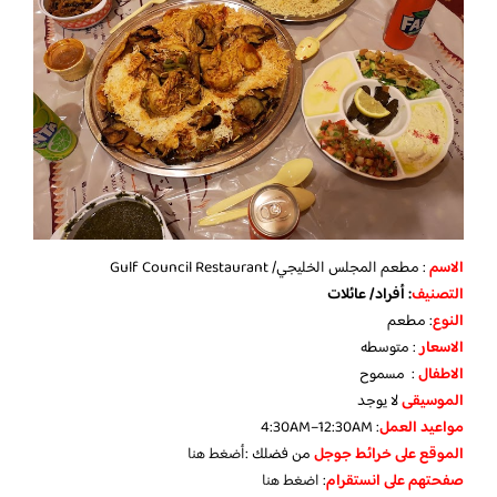
الاسم
: مطعم المجلس الخليجي/ Gulf Council Restaurant
التصنيف
: أفراد/ عائلات
النوع
: مطعم
الاسعار
: متوسطه
الاطفال
: مسموح
الموسيقى
لا يوجد
مواعيد العمل
: 4:30AM–12:30AM
الموقع على خرائط جوجل
من فضلك :
أضغط هنا
صفحتهم على انستقرام
:
اضغط هنا