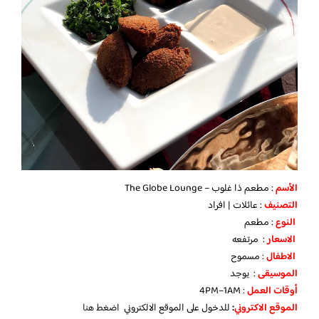
الأسم
: مطعم ذا غلوب – The Globe Lounge
التصنيف
: عائلات | افراد
النوع
: مطعم
الاسعار
: مرتفعه
الاطفال
: مسموح
الموسيقى
: يوجد
أوقات العمل
: 4PM–1AM
الموقع الاكتروني
:
للدخول على الموقع الالكتروني
اضغط هنا