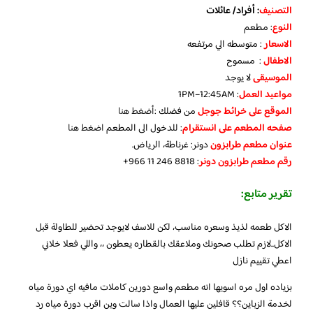
التصنيف
: أفراد/ عائلات
النوع
: مطعم
الاسعار
: متوسطه الي مرتفعه
الاطفال
: مسموح
الموسيقى
لا يوجد
مواعيد العمل
: 1PM–12:45AM
الموقع على خرائط جوجل
من فضلك :
أضغط هنا
صفحه المطعم على انستقرام
: للدخول الى المطعم
اضغط هنا
عنوان مطعم طرابزون
دونر: غرناطة، الرياض.
رقم مطعم طرابزون دونر
: ‪+966 11 246 8818‬‏
تقرير متابع:
الاكل طعمه لذيذ وسعره مناسب، لكن للاسف لايوجد تحضير للطاولة قبل
الاكل..لازم تطلب صحونك وملاعقك بالقطاره يعطون ،، واللي فعلا خلاني
اعطي تقييم نازل
بزياده اول مره اسويها انه مطعم واسع دورين كاملات مافيه اي دورة مياه
لخدمة الزباين؟؟ قافلين عليها العمال واذا سالت وين اقرب دورة مياه رد