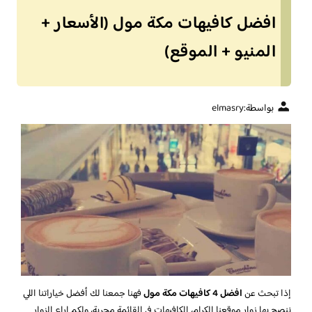
افضل كافيهات مكة مول (الأسعار +
المنيو + الموقع)
بواسطة:
elmasry
إذا تبحث عن
افضل 4 كافيهات مكة مول
فهنا جمعنا لك أفضل خياراتنا اللي
ننصح بها زوار موقعنا الكرام، الكافيهات في القائمة مجربة، ولكم اراء الزوار