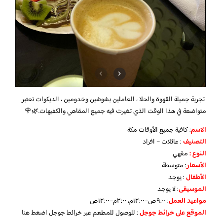
تجربة جميلة القهوة والحلا ، العاملين بشوشين وخدومين ، الديكوات تعتبر
متواضعة في هذا الوقت الذي تغيرت فيه جميع المقاهي والكفيهات.🌿🌹
الاسم
: كافية جميع الأوقات مكة
التصنيف
: عائلات – افراد
النوع :
مقهي
الأسعار
:
متوسطة
الأطفال
:
يوجد
الموسيقى
:
لا يوجد
مواعيد العمل
: ٩:٠٠ص–١٢:٠٠م، ٢:٠٠م–١٢:٠٠ص
الموقع على خرائط جوجل
: للوصول للمطعم عبر خرائط جوجل
اضغط هنا