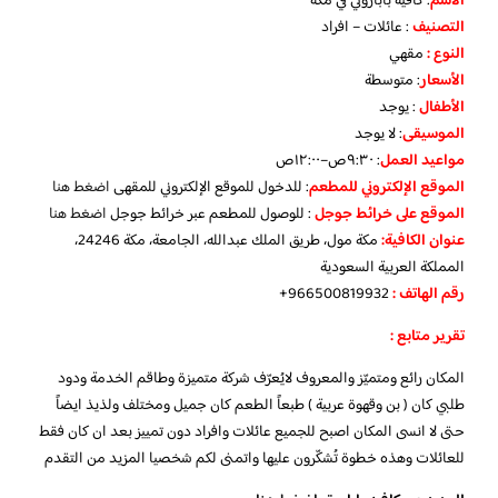
الاسم
: كافيه باباروتي في مكة
التصنيف
: عائلات – افراد
النوع :
مقهي
الأسعار
:
متوسطة
الأطفال
:
يوجد
الموسيقى
:
لا يوجد
مواعيد العمل
: ٩:٣٠ص–١٢:٠٠ص
الموقع الإلكتروني للمطعم
: للدخول للموقع الإلكتروني للمقهى
اضغط هنا
الموقع على خرائط جوجل
: للوصول للمطعم عبر خرائط جوجل
اضغط هنا
عنوان الكافية:
مكة مول، طريق الملك عبدالله، الجامعة، مكة 24246،
المملكة العربية السعودية
رقم الهاتف :
966500819932+
تقرير متابع :
المكان رائع ومتميّز والمعروف لايُعرّف شركة متميزة وطاقم الخدمة ودود
طلبي كان ( بن وقهوة عربية ) طبعاً الطعم كان جميل ومختلف ولذيذ ايضاً
حتى لا انسى المكان اصبح للجميع عائلات وافراد دون تمييز بعد ان كان فقط
للعائلات وهذه خطوة تُشكّرون عليها واتمنى لكم شخصيا المزيد من التقدم