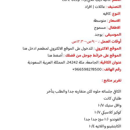
التصنيف
:
عائلات | افراد
النوع
:
كافيه
الاسعار
:
متوسطة
الاطفال
:
مسموح
الموسيقى
:
يوجد
‏أوقات العمل
:، ٩:٠٠ص–١٢:٣٠ص
الموقع الاكتروني
: للدخول على الموقع الالكتروني لمطعم
ادخل هنا
الموقع على خرائط جوجل من فضلك
:
أضغط هنا
عنوان الكافية:
الجامعة، مكة 24242، المملكة العربية السعودية
رقم الهاتف :
966598278500+
تقرير متابع :
الكافي جلساته حلوه لكن متقاربه جدا والطلب يتأخر
طلباتي كانت
وافل ستيك ١٠/٧
كوكيز كلاسيكي ١٠/٧
الفوندو ١٠/٠ سئ جدا جدا
الكابتشينو واللاتيه ١٠/٤