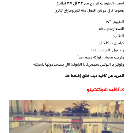
اسعار الحلويات تتراوح من ٣٢ الى ٣٥ لطلباتي
عموما كافي مولتن افضل منه كثير وماراح تتكرر
التقييم: ١٠/٦
الاسعار:متوسطه
الطلب:
كراميل موكا حلو
ريد بول بالفراوله لذيذ
وكريب محشي فواكه دسم جداً
وكوكيز بـ اللوتس يمممي👌🏻 الشوكلا اللي يستخدمونها بلجيكيه
للمزيد عن كافيه ديب فلاي
إضغط هنا
3.
كافيه شوكتشينو