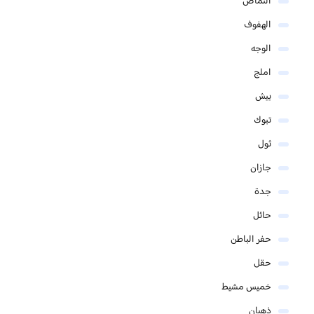
النماص
الهفوف
الوجه
املج
بيش
تبوك
ثول
جازان
جدة
حائل
حفر الباطن
حقل
خميس مشيط
ذهبان