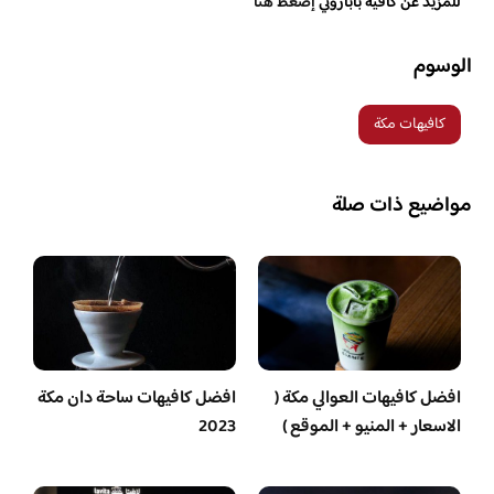
للمزيد عن كافيه باباروتي
إضغط هنا
الوسوم
كافيهات مكة
مواضيع ذات صلة
افضل كافيهات العوالي مكة (
افضل كافيهات ساحة دان مكة
الاسعار + المنيو + الموقع )
2023