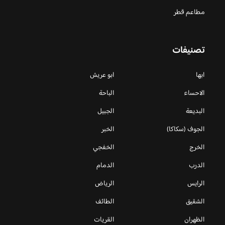
مطاعم قطر
تصنيفات
ابها
ابو عريش
الاحساء
الباحة
البديعة
الجبيل
الجوف (سكاكا)
الخبر
الخرج
الخفجي
الدرب
الدمام
الرايس
الرياض
الشقيق
الطائف
الظهران
القريات