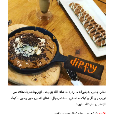
مكان جميل بديكوراته ،، ازعاج ماشاء الله بزباينه ،، لزيز وطعم بأصنافه من
كريب و وافل و كيك ،،، صنفي المفضل والي اشتاق له بين حين وحين … كيكة
الزعفران مع دلة القهوة
الأسم
:
كافيه ديب فلاي
/cafe-deep-fly