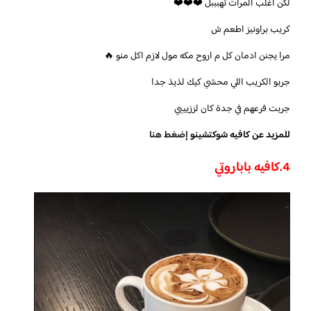
لكن اغلب المرات تهبببل ❤️❤️❤️
كريب براونيز اطعم ش
مرا يجنن ادمان كل م اروح مكه مول لازم اكل منو 🔥
جربو الكريب اللي محشي كيك لذيذ جدا
جربت فرعهم في جدة كان لززيييي
للمزيد عن كافيه شوكتشينو
إضغط هنا
4.
كافيه باباروتي