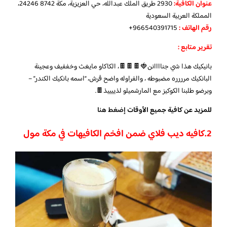
عنوان الكافية:
2930 طريق الملك عبدالله، حي العزيزية، مكة 24246 8742،
المملكة العربية السعودية
رقم الهاتف :
966540391715+
تقرير متابع :
بانيكيك هذا شي جناااانن🍓🍫🍫🍫، الكاكاو مايغث وخففيف وعجينة
البانكيك مرررره مضبوطه ، والفراوله واضح ڤرش، “اسمه بانكيك الكندر” –
وبرضو طلبنا الكوكيز مع المارشميلو لذييييذ🍫.
للمزيد عن كافية جميع الأوقات
إضغط هنا
2.
كافيه ديب فلاي ضمن افخم الكافيهات في مكة مول