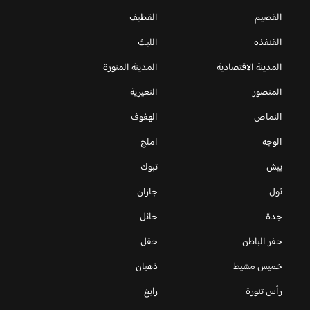
القصيم
القطيف
القنفذه
الليث
المدينة الاقتصادية
المدينة المنورة
المنصور
النعيرية
النماص
الهفوف
الوجه
املج
بيش
تبوك
ثول
جازان
جدة
حائل
حفر الباطن
حقل
خميس مشيط
ذهبان
رأس تنورة
رابغ