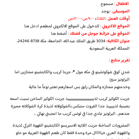
الاطفال
:
مسموح
الموسيقى
:
يوجد
‏أوقات العمل
:الثلاثاء ٩:٠٠ص–١٢:٠٠ص
الموقع الاكتروني
: للدخول على الموقع الالكتروني لمطعم
ادخل هنا
الموقع على خرائط جوجل من فضلك
:
أضغط هنا
عنوان الكافية:
3034 طريق الملك عبدالله، الجامعة، مكة 24246 8738،
المملكة العربية السعودية
تقرير متابع :
شدني كوفي شوكوتشينو في مكه مول 📍جربنا كريب والكابتشينو ممتازين اما
البراونيز سيئ
وخدمتهم ممتازه والمكان رايق بس اسعارهم تعتبر نوعاً ما عالية
جربت الكوكيز كريب لذيييييييييييييييييييييذ جربت الكوكيز الساخن نسيت اسمه
بصينية لذيييييذ جدا الفروت ستيكس بالشوكولاته لذيذة كرة الشوكلاته مميزة
عندهم .. البراونيز عادي جدا في لوتس كريب ما اعجبني نهائي …
المشروبات الساخنة حربت اللاتيه الاسبريسو الكابتشينو القهوة التركي لذيذة
والقهوة العربي خيااااال مرة وحدة فقط كان طعم القهوة العربية مو حلو