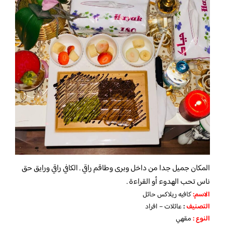
المكان جميل جدا من داخل وبرى وطاقم راقي . الكافي راقي ورايق حق
ناس تحب الهدوء أو القراءة .
الاسم
:
كافيه ريلاكس حائل
التصنيف
:
عائلات – افراد
النوع :
مقهي