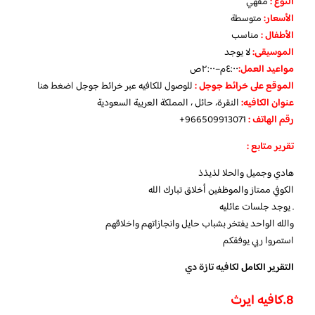
النوع :
مقهي
الأسعار:
متوسطة
الأطفال
:
مناسب
الموسيقى:
لا يوجد
مواعيد العمل
:
٤:٠٠م–٢:٠٠ص
الموقع على خرائط جوجل
:
للوصول للكافيه عبر خرائط جوجل
اضغط هنا
عنوان الكافيه:
النقرة، حائل ، المملكة العربية السعودية
رقم الهاتف :
966509913071+
تقرير متابع :
هادي وجميل والحلا لذيذذ
الكوفي ممتاز والموظفين أخلاق تبارك الله
. يوجد جلسات عائليه
والله الواحد يفتخر بشباب حايل وانجازاتهم واخلاقهم
استمروا ربي يوفقكم
التقرير الكامل
لكافيه تازة دي
8.كافيه ايرث