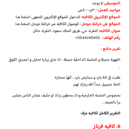
الموسيقى:
لا يوجد
مواعيد العمل
:
٢:٠٠م–٤:٠٠ص
الموقع الإلكتروني للكافيه:
للدخول للموقع الإلكتروني للمقهى
اضغط هنا
الموقع على خرائط جوجل
:
للوصول للكافيه عبر خرائط جوجل
اضغط هنا
عنوان الكافيه:
النقرة، حي, طريق الملك سعود، النقرة، حائل
رقم الهاتف :
0544240402+
تقرير متابع :
القهوة جميلة و الجلسة الداخلية جميلة .. انا جاي زيارة لحايل و اعجبني الكوفي
..
طلبت ڤي 60 بارد و سبانيش بارد .. كلها ممتازة
الحلا جميييل جداً الله يبارك لهم
بخصوص الجلسة الخارجية ودك يحطون رذاذ او مكيف عشان الناس تجلس
برا بالصيف ..
التقرير الكامل
لكافيه عزف
6. كافيه فرناز