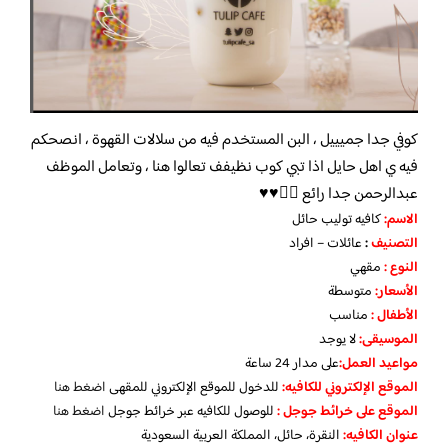
كوفي جدا جميييل ، البن المستخدم فيه من سلالات القهوة ، انصحكم
فيه ي اهل حايل اذا تبي كوب نظيفف تعالوا هنا ، وتعامل الموظف
عبدالرحمن جدا رائع 👍🏻♥️♥️
الاسم
:
كافيه توليب حائل
التصنيف
:
عائلات – افراد
النوع :
مقهي
الأسعار:
متوسطة
الأطفال
:
مناسب
الموسيقى:
لا يوجد
مواعيد العمل
:
على مدار 24 ساعة
الموقع الإلكتروني للكافيه:
للدخول للموقع الإلكتروني للمقهى
اضغط هنا
الموقع على خرائط جوجل
:
للوصول للكافيه عبر خرائط جوجل
اضغط هنا
عنوان الكافيه:
النقرة، حائل، المملكة العربية السعودية