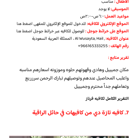
الأطفال
:
مناسب
الموسيقى:
لا يوجد
مواعيد العمل
:
٦:٠٠ص–٢:٠٠ص
الموقع الإلكتروني للكافيه:
للدخول للموقع الإلكتروني للمقهى
اضغط هنا
الموقع على خرائط جوجل
:
للوصول للكافيه عبر خرائط جوجل
اضغط هنا
عنوان الكافيه:
, Al Wusayta, Hail ، المملكة العربية السعودية
رقم الهاتف :
966165333255+
تقرير متابع :
مكان جميييل وهادي وقهوتهم حلوه وموزونه اسعارهم مناسبه
واغلبب المحاصيل عندهم وتوصيلهم تبارك الرحمن سررريع
وتعاملهم جداً محترم وجميييل
التقرير الكامل
لكافيه فرناز
7. كافيه تازة دي من كافيهات في حائل الراقية