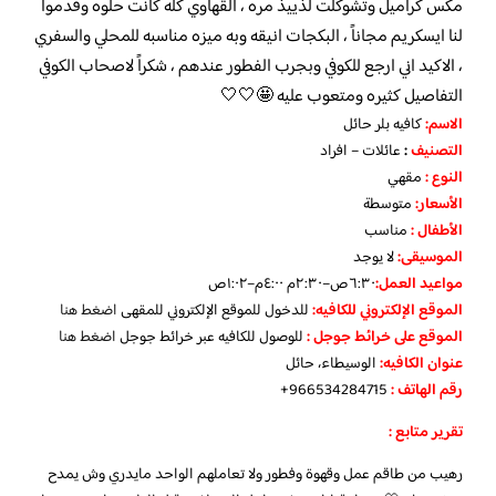
مكس كراميل وتشوكلت لذييذ مره ، القهاوي كله كانت حلوه وقدموا
لنا ايسكريم مجاناً ، البكجات انيقه وبه ميزه مناسبه للمحلي والسفري
، الاكيد اني ارجع للكوفي وبجرب الفطور عندهم ، شكراً لاصحاب الكوفي
التفاصيل كثيره ومتعوب عليه 🤩🤍🤍
الاسم
:
كافيه بلر حائل
التصنيف
:
عائلات – افراد
النوع :
مقهي
الأسعار:
متوسطة
الأطفال
:
مناسب
الموسيقى:
لا يوجد
مواعيد العمل
:
٦:٣٠ص–٢:٣٠م ٤:٠٠م–١:٠٢ص
الموقع الإلكتروني للكافيه:
للدخول للموقع الإلكتروني للمقهى
اضغط هنا
الموقع على خرائط جوجل
:
للوصول للكافيه عبر خرائط جوجل
اضغط هنا
عنوان الكافيه:
الوسيطاء، حائل
رقم الهاتف :
966534284715+
تقرير متابع :
رهيب من طاقم عمل وقهوة وفطور ولا تعاملهم الواحد مايدري وش يمدح