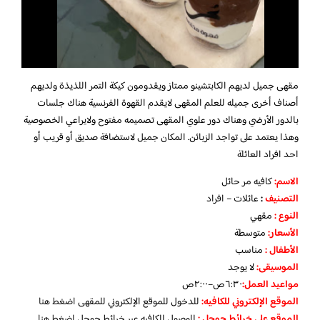
مقهى جميل لديهم الكابتشينو ممتاز ويقدومون كيكة التمر اللذيذة ولديهم
أصناف أخرى جميله للعلم المقهى لايقدم القهوة الفرنسية هناك جلسات
بالدور الأرضي وهناك دور علوي المقهى تصميمه مفتوح ولايراعي الخصوصية
وهذا يعتمد على تواجد الزبائن. المكان جميل لاستضافة صديق أو قريب أو
احد افراد العائلة
الاسم
:
كافيه مر حائل
التصنيف
:
عائلات – افراد
النوع :
مقهي
الأسعار:
متوسطة
الأطفال
:
مناسب
الموسيقى:
لا يوجد
مواعيد العمل
:
٦:٣٠ص–٢:٠٠ص
الموقع الإلكتروني للكافيه:
للدخول للموقع الإلكتروني للمقهى
اضغط هنا
الموقع على خرائط جوجل
:
للوصول للكافيه عبر خرائط جوجل
اضغط هنا