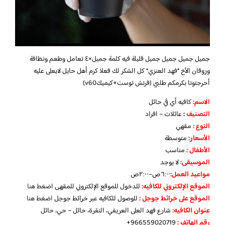
جميل جميل جميل جميل قليلة فيه كلمة جميل×٤ تعامل وطعم ونظافة
وروقان الأخ *فهد العنزي* كل الشكر لك فعلا كرم أهل حايل لايعلى عليه
أحرجتونا بكرمكم طلبي (فرنش توست+كيميكv60)
الاسم
:
كافيه أي ڤي حائل
التصنيف
:
عائلات – افراد
النوع :
مقهي
الأسعار:
متوسطة
الأطفال
:
مناسب
الموسيقى:
لا يوجد
مواعيد العمل
:
٦:٠٠ص–٢:٠٠ص
الموقع الإلكتروني للكافيه:
للدخول للموقع الإلكتروني للمقهى
اضغط هنا
الموقع على خرائط جوجل
:
للوصول للكافيه عبر خرائط جوجل
اضغط هنا
عنوان الكافيه:
شارع فهد العلى العريفي، النقرة، حائل – حي، حائل
رقم الهاتف :
966559020719+