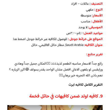
التصنيف
:
عائلات – افراد
النوع :
مقهي
الأسعار:
متوسطة
الأطفال
:
مناسب
الموسيقى:
لا يوجد
مواعيد العمل
:
٤:٠٠م–٢:٠٠ص
الموقع على خرائط جوجل
:
للوصول للكافيه عبر خرائط جوجل
اضغط هنا
عنوان الكافيه:
Saudi Arabia, مطار حائل الاقليمي، حائل
تقرير متابع :
رائع جداً الاسعار مناسبه الطعم لذيذذذذ 👌🏻المكان جميل جداً وهادي
ورايقبس لو يلغون الاغاني افضل عشان الواحد يقدر يسولف 😅اكرر الزياره ؟
نعم باذن الله التجربه خير برهان👌🏻
التقرير الكامل
لكافيه ايرث
9. كافيه اولد ضمن
كافيهات في حائل فخمة