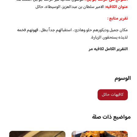
عنوان الكافيه:
الامير سلطان بن عبدالعزيز، الوسيطاء، حائل
تقرير متابع :
مكان جميل وديكورهم حلو وهادئ ، استقبالهم جداً بطل . قهوتهم فخمه
لذيذه يستحقون الزيارة.
التقرير الكامل
لكافيه مر
الوسوم
كافيهات حائل
مواضيع ذات صلة