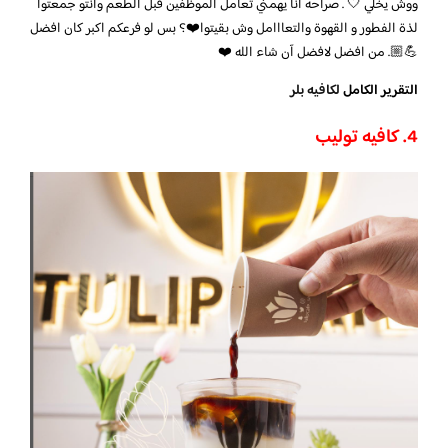
ووش يخلي 🤍 . صراحة انا يهمني تعامل الموظفين قبل الطعم وانتو جمعتوا
لذة الفطور و القهوة والتعااامل وش بقيتوا❤️؟ بس لو فرعكم اكبر كان افضل
💪🏼. من افضل لافضل آن شاء الله ❤️
التقرير الكامل
لكافيه بلر
4. كافيه توليب