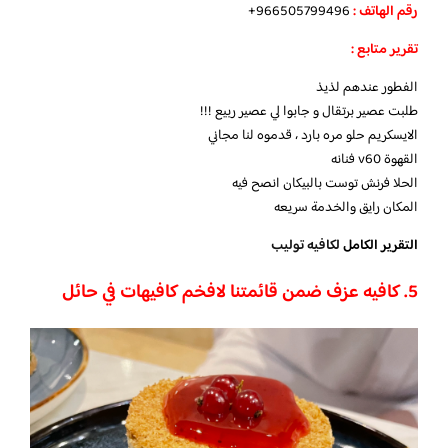
رقم الهاتف :
966505799496+
تقرير متابع :
الفطور عندهم لذيذ
طلبت عصير برتقال و جابوا لي عصير ربيع !!!
الايسكريم حلو مره بارد ، قدموه لنا مجاني
القهوة v60 فنانه
الحلا فرنش توست بالبيكان انصح فيه
المكان رايق والخدمة سريعه
التقرير الكامل
لكافيه توليب
5. كافيه عزف ضمن قائمتنا لافخم
كافيهات في حائل