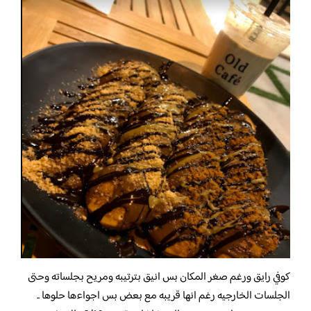
كوفي رايق ورغم صغر المكان بس انيق بترتيبه ومريح بجلساته وحتى
الجلسات الخارجيه رغم انها قريبه مع بعض بس اجواءها حلوها ..