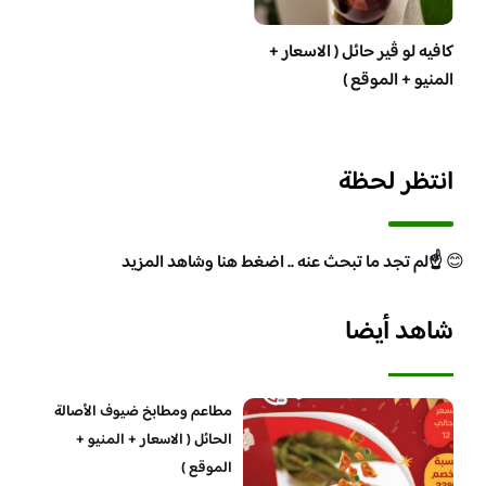
كافيه لو ڤير حائل ( الاسعار +
المنيو + الموقع )
انتظر لحظة
😊
☝️لم تجد ما تبحث عنه .. اضغط هنا وشاهد المزيد
شاهد أيضا
مطاعم ومطابخ ضيوف الأصالة
الحائل ( الاسعار + المنيو +
الموقع )