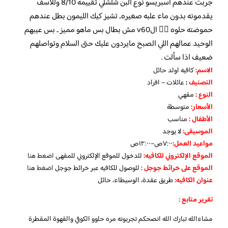
جربت عندهم اسبريسو نوع البن شلشلي تقييمه 8/10 وللاسف
يقدمونه بدون ماء علبه صغيره.. تشيز كيك الليمون بطل عندهم
حموضته حلوه 👍🏻 الv60 مش بطال بس ماهو مميز .. بس عيبهم
الوحيد عمالهم اللي الصبح مايردون عليك حتى السلام وتواصلهم
ضعيف اذا سألت .
الاسم:
كافيه اولد حائل
التصنيف
:
عائلات – افراد
النوع :
مقهي
الأسعار:
متوسطة
الأطفال
:
مناسب
الموسيقى:
لا يوجد
مواعيد العمل
:
٧:٠٠ص–١٢:٠٠ص
الموقع الإلكتروني للكافيه:
للدخول للموقع الإلكتروني للمقهى
اضغط هنا
الموقع على خرائط جوجل
:
للوصول للكافيه عبر خرائط جوجل
اضغط هنا
عنوان الكافيه:
طريق عقدة، الوسيطاء، حائل
تقرير متابع :
مشاءالله تبارك الله انصحكم تجربونه مره حلوو الكوفي والقهوة المقطرة