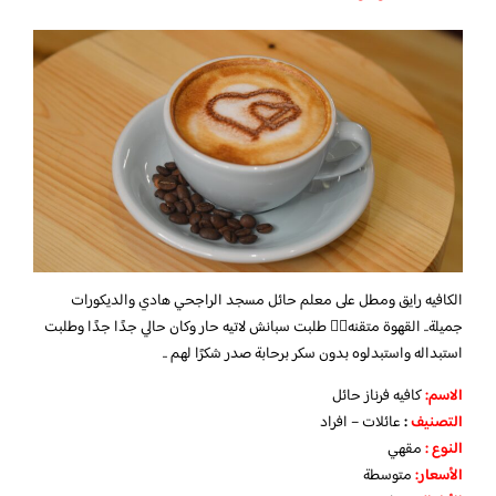
الكافيه رايق ومطل على معلم حائل مسجد الراجحي هادي والديكورات
جميلة.. القهوة متقنه👌🏻 طلبت سبانش لاتيه حار وكان حالي جدًا جدًا وطلبت
استبداله واستبدلوه بدون سكر برحابة صدر شكرًا لهم ..
الاسم
:
كافيه فرناز حائل
التصنيف
:
عائلات – افراد
النوع :
مقهي
الأسعار:
متوسطة