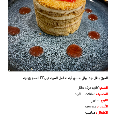
الكوفي بطل جدا والي حببني فيه تعامل الموضفين👍🏻 انصح بزيارته
الاسم
:
كافيه عزف حائل
التصنيف
:
عائلات – افراد
النوع :
مقهي
الأسعار:
متوسطة
الأطفال
:
مناسب