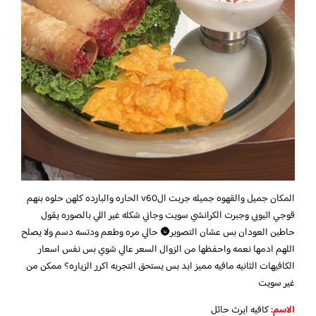
المكان جميل والقهوه جميله جربت الv60 الحاره والبارده كلهن حلوه بنهم
قوجي اثيوبي وجبرت الكرانشي سويت وجاني شكله غير اللي بالصوره يقول
حاطين العودان بس عشان التصوير🌚 حالي مره وطعم ودتسه دسم ولا يصلح
اللهم ادمها نعمه واحفظها من الزوال السعر عالي شوي بس نفس اسعار
الكافيهات الثانيه مافيه مميز ابد بس يستحق التجربه اكرر الزياره؟ ممكن من
غير سويت
الاسم:
كافيه ايرث حائل