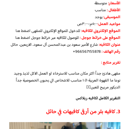
الأسعار:
متوسطة
الأطفال
:
مناسب
الموسيقى:
يوجد
مواعيد العمل
:
٥:٠٠م–٣:٠٠ص
الموقع الإلكتروني للكافيه:
للدخول للموقع الإلكتروني للمقهى
اضغط هنا
الموقع على خرائط جوجل
:
للوصول للكافيه عبر خرائط جوجل
اضغط هنا
عنوان الكافيه:
شارع الأمير سعود بن عبدالمحسن آل سعود، الاربعين، حائل
رقم الهاتف :
966567155878+
تقرير متابع :
مقهى هادئ جداً اكثر مكان مناسب للاسترخاء او العمل الاكل لذيذ وجيد
نوعا ما القهوة العربية١٠/١٠ مناسب للاشخاص الي يحبون الخصوصية جداً
الديكور مرييح للعين👍🏼
التقرير الكامل
لكافيه ريلاكس
3. كافيه بلر من أرقى كافيهات في حائل